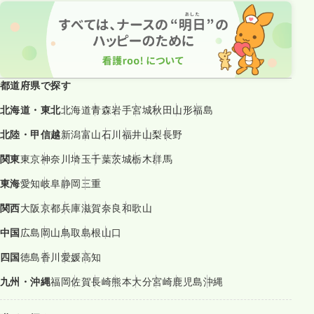
都道府県で探す
北海道・東北
北海道
青森
岩手
宮城
秋田
山形
福島
北陸・甲信越
新潟
富山
石川
福井
山梨
長野
関東
東京
神奈川
埼玉
千葉
茨城
栃木
群馬
東海
愛知
岐阜
静岡
三重
関西
大阪
京都
兵庫
滋賀
奈良
和歌山
中国
広島
岡山
鳥取
島根
山口
四国
徳島
香川
愛媛
高知
九州・沖縄
福岡
佐賀
長崎
熊本
大分
宮崎
鹿児島
沖縄