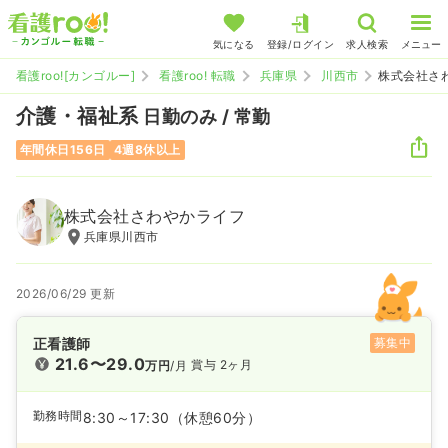
気になる
登録/ログイン
求人検索
メニュー
看護roo![カンゴルー]
看護roo! 転職
兵庫県
川西市
株式会社さ
介護・福祉系
日勤のみ / 常勤
年間休日156日
4週8休以上
株式会社さわやかライフ
兵庫県川西市
2026/06/29 更新
正看護師
募集中
21.6〜29.0
賞与 2ヶ月
万円
/月
勤務時間
8:30～17:30
（休憩60分）