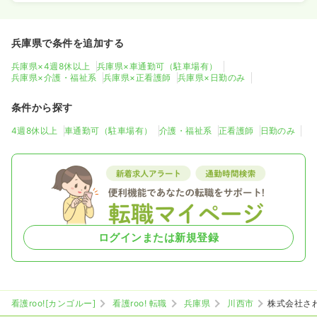
兵庫県で条件を追加する
兵庫県×4週8休以上
兵庫県×車通勤可（駐車場有）
兵庫県×介護・福祉系
兵庫県×正看護師
兵庫県×日勤のみ
条件から探す
4週8休以上
車通勤可（駐車場有）
介護・福祉系
正看護師
日勤のみ
ログインまたは新規登録
看護roo![カンゴルー]
看護roo! 転職
兵庫県
川西市
株式会社さ