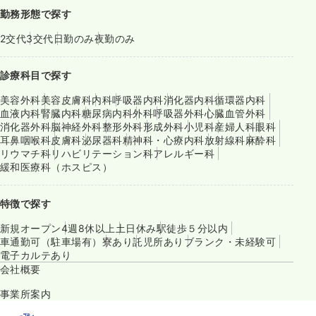
勤務形態で探す
2交代
3交代
日勤のみ
夜勤のみ
診療科目で探す
美容外科
美容皮膚科
内科
呼吸器内科
消化器内科
循環器内科
血液内科
腎臓内科
糖尿病内科
外科
呼吸器外科
心臓血管外科
消化器外科
脳神経外科
整形外科
形成外科
小児科
産婦人科
眼科
耳鼻咽喉科
皮膚科
泌尿器科
精神科・心療内科
放射線科
麻酔科
リウマチ科
リハビリテーション科
アレルギー科
緩和医療科（ホスピス）
特徴で探す
新規オープン
4週8休以上
土日休み
駅徒歩５分以内
車通勤可（駐車場有）
寮あり
託児所あり
ブランク・未経験可
電子カルテあり
会社概要
事業所案内