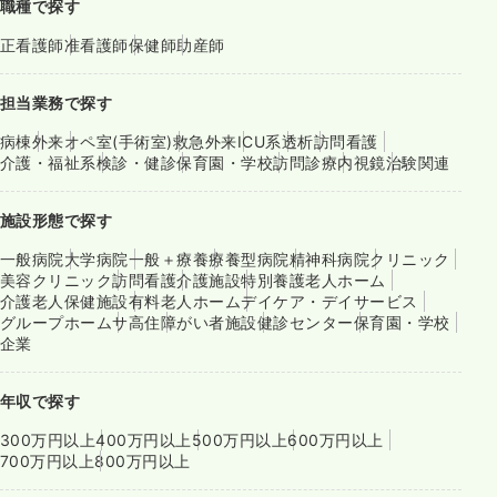
職種で探す
正看護師
准看護師
保健師
助産師
担当業務で探す
病棟
外来
オペ室(手術室)
救急外来
ICU系
透析
訪問看護
介護・福祉系
検診・健診
保育園・学校
訪問診療
内視鏡
治験関連
施設形態で探す
一般病院
大学病院
一般＋療養
療養型病院
精神科病院
クリニック
美容クリニック
訪問看護
介護施設
特別養護老人ホーム
介護老人保健施設
有料老人ホーム
デイケア・デイサービス
グループホーム
サ高住
障がい者施設
健診センター
保育園・学校
企業
年収で探す
300万円以上
400万円以上
500万円以上
600万円以上
700万円以上
800万円以上