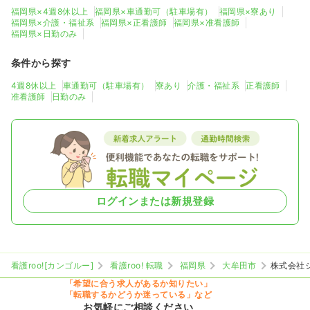
福岡県×4週8休以上
福岡県×車通勤可（駐車場有）
福岡県×寮あり
福岡県×介護・福祉系
福岡県×正看護師
福岡県×准看護師
福岡県×日勤のみ
条件から探す
4週8休以上
車通勤可（駐車場有）
寮あり
介護・福祉系
正看護師
准看護師
日勤のみ
ログインまたは新規登録
看護roo![カンゴルー]
看護roo! 転職
福岡県
大牟田市
株式会社
「希望に合う求人があるか知りたい」
「転職するかどうか迷っている」など
お気軽にご相談ください