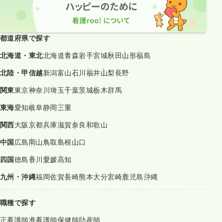
都道府県で探す
北海道・東北
北海道
青森
岩手
宮城
秋田
山形
福島
北陸・甲信越
新潟
富山
石川
福井
山梨
長野
関東
東京
神奈川
埼玉
千葉
茨城
栃木
群馬
東海
愛知
岐阜
静岡
三重
関西
大阪
京都
兵庫
滋賀
奈良
和歌山
中国
広島
岡山
鳥取
島根
山口
四国
徳島
香川
愛媛
高知
九州・沖縄
福岡
佐賀
長崎
熊本
大分
宮崎
鹿児島
沖縄
職種で探す
正看護師
准看護師
保健師
助産師