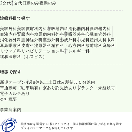
2交代
3交代
日勤のみ
夜勤のみ
診療科目で探す
美容外科
美容皮膚科
内科
呼吸器内科
消化器内科
循環器内科
血液内科
腎臓内科
糖尿病内科
外科
呼吸器外科
心臓血管外科
消化器外科
脳神経外科
整形外科
形成外科
小児科
産婦人科
眼科
耳鼻咽喉科
皮膚科
泌尿器科
精神科・心療内科
放射線科
麻酔科
リウマチ科
リハビリテーション科
アレルギー科
緩和医療科（ホスピス）
特徴で探す
新規オープン
4週8休以上
土日休み
駅徒歩５分以内
車通勤可（駐車場有）
寮あり
託児所あり
ブランク・未経験可
電子カルテあり
会社概要
事業所案内
看護roo!を運営する(株)クイックは、個人情報保護に取り組む企業を示す
プライバシーマークを取得しています。