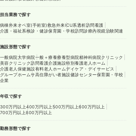
担当業務で探す
病棟
外来
オペ室(手術室)
救急外来
ICU系
透析
訪問看護
介護・福祉系
検診・健診
保育園・学校
訪問診療
内視鏡
治験関連
施設形態で探す
一般病院
大学病院
一般＋療養
療養型病院
精神科病院
クリニック
美容クリニック
訪問看護
介護施設
特別養護老人ホーム
介護老人保健施設
有料老人ホーム
デイケア・デイサービス
グループホーム
サ高住
障がい者施設
健診センター
保育園・学校
企業
年収で探す
300万円以上
400万円以上
500万円以上
600万円以上
700万円以上
800万円以上
勤務形態で探す