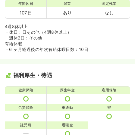
年間休日
残業
固定残業
107日
あり
なし
4週8休以上
・休日：日その他（4週8休以上）
・週休2日：その他
有給休暇
・6 ヶ月経過後の年次有給休暇日数：10日
福利厚生・待遇
健康保険
厚生年金
雇用保険
労災保険
車通勤
寮
託児所
退職金