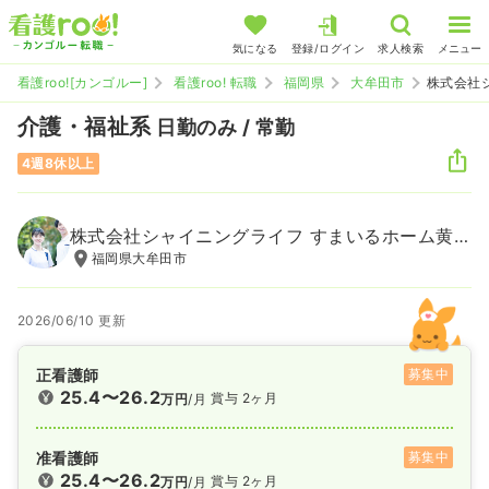
気になる
登録/ログイン
求人検索
メニュー
看護roo![カンゴルー]
看護roo! 転職
福岡県
大牟田市
株式会社
介護・福祉系
日勤のみ / 常勤
4週8休以上
株式会社シャイニングライフ すまいるホーム黄金
福岡県大牟田市
2026/06/10 更新
正看護師
募集中
25.4〜26.2
賞与 2ヶ月
万円
/月
准看護師
募集中
25.4〜26.2
賞与 2ヶ月
万円
/月