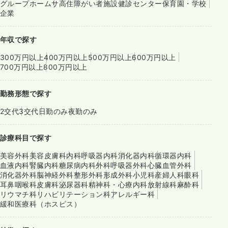
グループホーム
サ高住
障がい者施設
健診センター
保育園・学校
企業
年収で探す
300万円以上
400万円以上
500万円以上
600万円以上
700万円以上
800万円以上
勤務形態で探す
2交代
3交代
日勤のみ
夜勤のみ
診療科目で探す
美容外科
美容皮膚科
内科
呼吸器内科
消化器内科
循環器内科
血液内科
腎臓内科
糖尿病内科
外科
呼吸器外科
心臓血管外科
消化器外科
脳神経外科
整形外科
形成外科
小児科
産婦人科
眼科
耳鼻咽喉科
皮膚科
泌尿器科
精神科・心療内科
放射線科
麻酔科
リウマチ科
リハビリテーション科
アレルギー科
緩和医療科（ホスピス）