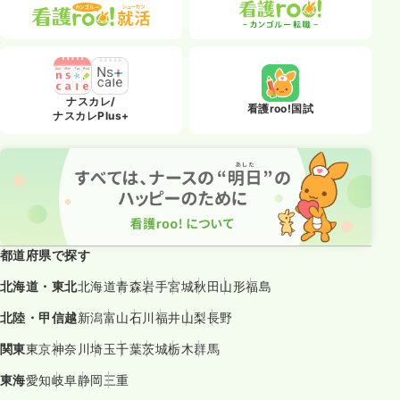
ナスカレ/
看護roo!国試
ナスカレPlus+
都道府県で探す
北海道・東北
北海道
青森
岩手
宮城
秋田
山形
福島
北陸・甲信越
新潟
富山
石川
福井
山梨
長野
関東
東京
神奈川
埼玉
千葉
茨城
栃木
群馬
東海
愛知
岐阜
静岡
三重