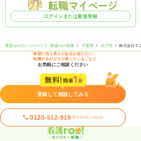
ログインまたは新規登録
看護roo![カンゴルー]
看護roo! 転職
千葉県
松戸市
株式会社Ｓ
「希望に合う求人があるか知りたい」
「転職するかどうか迷っている」など
お気軽にご相談ください
登録して相談してみる
0120-512-919
平日9:00～18:00