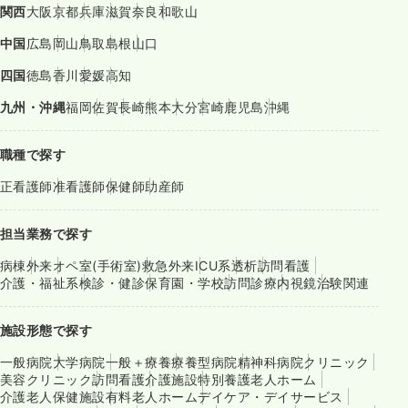
関西
大阪
京都
兵庫
滋賀
奈良
和歌山
中国
広島
岡山
鳥取
島根
山口
四国
徳島
香川
愛媛
高知
九州・沖縄
福岡
佐賀
長崎
熊本
大分
宮崎
鹿児島
沖縄
職種で探す
正看護師
准看護師
保健師
助産師
担当業務で探す
病棟
外来
オペ室(手術室)
救急外来
ICU系
透析
訪問看護
介護・福祉系
検診・健診
保育園・学校
訪問診療
内視鏡
治験関連
施設形態で探す
一般病院
大学病院
一般＋療養
療養型病院
精神科病院
クリニック
美容クリニック
訪問看護
介護施設
特別養護老人ホーム
介護老人保健施設
有料老人ホーム
デイケア・デイサービス