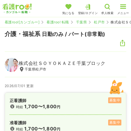
気になる
登録/ログイン
求人検索
メニュー
看護roo![カンゴルー]
看護roo! 転職
千葉県
松戸市
株式会社Ｓ
介護・福祉系
日勤のみ / パート(非常勤)
株式会社ＳＯＹＯＫＡＺＥ千葉ブロック
千葉県松戸市
2026/07/01 更新
正看護師
募集中
1,700〜1,800
時給
円
准看護師
募集中
1,700〜1,800
時給
円