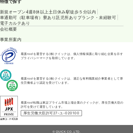
特徴で探す
新規オープン
4週8休以上
土日休み
駅徒歩５分以内
車通勤可（駐車場有）
寮あり
託児所あり
ブランク・未経験可
電子カルテあり
会社概要
事業所案内
看護roo!を運営する(株)クイックは、個人情報保護に取り組む企業を示す
プライバシーマークを取得しています。
看護roo!を運営する(株)クイックは、適正な有料職業紹介事業者として厚
生労働省より認定を受けています。
看護roo!転職は東証プライム市場上場企業のクイックが、厚生労働大臣の
許可を受けて運営しています。
厚生労働大臣許可27-ユ-020100
© QUICK CO.,LTD.