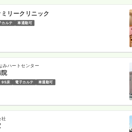
ァミリークリニック
子カルテ
車通勤可
なみハートセンター
病院
95床
電子カルテ
車通勤可
会社
家