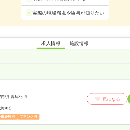
実際の職場環境や給与が知りたい
訪問看護ステーション ひだまり
求人情報
施設情報
師
万円
/月
賞与2ヶ月
気になる
 休憩60分
務未経験可
ブランク可