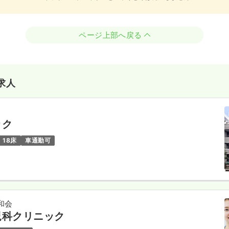
ページ上部へ戻る
求人
ック
18床
車通勤可
和会
児科クリニック