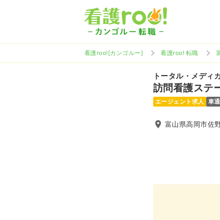
看護roo![カンゴルー]
看護roo! 転職
トータル・メディ
訪問看護ステ
エージェント求人
車
富山県高岡市佐野1