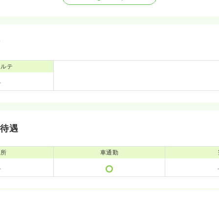
備
カルテ
・待遇
児所
車通勤