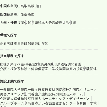
中国
広島
岡山
鳥取
島根
山口
四国
徳島
香川
愛媛
高知
九州・沖縄
福岡
佐賀
長崎
熊本
大分
宮崎
鹿児島
沖縄
職種で探す
正看護師
准看護師
保健師
助産師
担当業務で探す
病棟
外来
オペ室(手術室)
救急外来
ICU系
透析
訪問看護
介護・福祉系
検診・健診
保育園・学校
訪問診療
内視鏡
治験関連
施設形態で探す
一般病院
大学病院
一般＋療養
療養型病院
精神科病院
クリニック
美容クリニック
訪問看護
介護施設
特別養護老人ホーム
介護老人保健施設
有料老人ホーム
デイケア・デイサービス
グループホーム
サ高住
障がい者施設
健診センター
保育園・学校