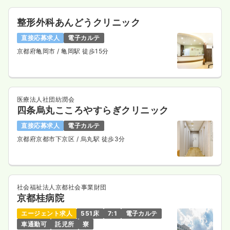
整形外科あんどうクリニック
直接応募求人
電子カルテ
京都府亀岡市
/ 亀岡駅 徒歩15分
医療法人社団紡潤会
四条烏丸こころやすらぎクリニック
直接応募求人
電子カルテ
京都府京都市下京区
/ 烏丸駅 徒歩3分
社会福祉法人京都社会事業財団
京都桂病院
エージェント求人
551床
7:1
電子カルテ
車通勤可
託児所
寮