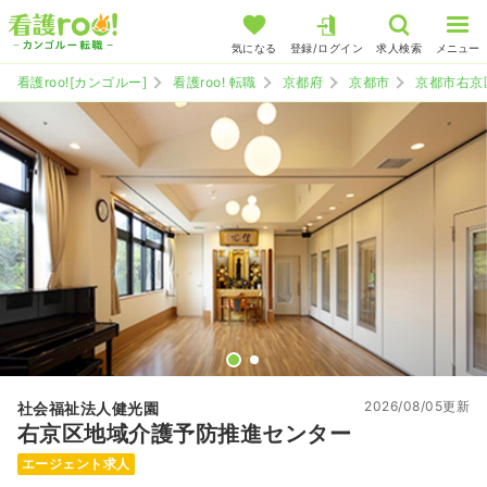
気になる
登録/ログイン
求人検索
メニュー
看護roo![カンゴルー]
看護roo! 転職
京都府
京都市
京都市右京
2026/08/05更新
社会福祉法人健光園
右京区地域介護予防推進センター
エージェント求人