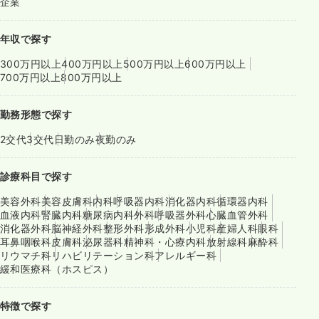
企業
年収で探す
300万円以上
400万円以上
500万円以上
600万円以上
700万円以上
800万円以上
勤務形態で探す
2交代
3交代
日勤のみ
夜勤のみ
診療科目で探す
美容外科
美容皮膚科
内科
呼吸器内科
消化器内科
循環器内科
血液内科
腎臓内科
糖尿病内科
外科
呼吸器外科
心臓血管外科
消化器外科
脳神経外科
整形外科
形成外科
小児科
産婦人科
眼科
耳鼻咽喉科
皮膚科
泌尿器科
精神科・心療内科
放射線科
麻酔科
リウマチ科
リハビリテーション科
アレルギー科
緩和医療科（ホスピス）
特徴で探す