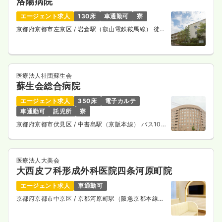
洛陽病院
エージェント求人
130床
車通勤可
寮
京都府京都市左京区
/ 岩倉駅（叡山電鉄鞍馬線） 徒歩
15分
医療法人社団蘇生会
蘇生会総合病院
エージェント求人
350床
電子カルテ
車通勤可
託児所
寮
京都府京都市伏見区
/ 中書島駅（京阪本線） バス10
分
医療法人大美会
大西皮フ科形成外科医院四条河原町院
エージェント求人
車通勤可
京都府京都市中京区
/ 京都河原町駅（阪急京都本線）
徒歩1分