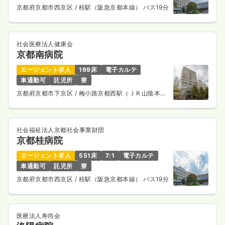
京都府京都市西京区
/ 桂駅（阪急京都本線） バス19分
社会医療法人健康会
京都南病院
エージェント求人
199床
電子カルテ
車通勤可
託児所
寮
京都府京都市下京区
/ 梅小路京都西駅（ＪＲ山陰本
線） 徒歩10分
社会福祉法人京都社会事業財団
京都桂病院
エージェント求人
551床
7:1
電子カルテ
車通勤可
託児所
寮
京都府京都市西京区
/ 桂駅（阪急京都本線） バス19分
医療法人寿尚会