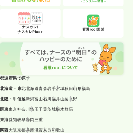
ナスカレ/
看護roo!国試
ナスカレPlus+
都道府県で探す
北海道・東北
北海道
青森
岩手
宮城
秋田
山形
福島
北陸・甲信越
新潟
富山
石川
福井
山梨
長野
関東
東京
神奈川
埼玉
千葉
茨城
栃木
群馬
東海
愛知
岐阜
静岡
三重
関西
大阪
京都
兵庫
滋賀
奈良
和歌山