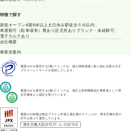
特徴で探す
新規オープン
4週8休以上
土日休み
駅徒歩５分以内
車通勤可（駐車場有）
寮あり
託児所あり
ブランク・未経験可
電子カルテあり
会社概要
事業所案内
看護roo!を運営する(株)クイックは、個人情報保護に取り組む企業を示す
プライバシーマークを取得しています。
看護roo!を運営する(株)クイックは、適正な有料職業紹介事業者として厚
生労働省より認定を受けています。
看護roo!転職は東証プライム市場上場企業のクイックが、厚生労働大臣の
許可を受けて運営しています。
厚生労働大臣許可27-ユ-020100