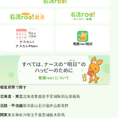
ナスカレ/
看護roo!国試
ナスカレPlus+
都道府県で探す
北海道・東北
北海道
青森
岩手
宮城
秋田
山形
福島
北陸・甲信越
新潟
富山
石川
福井
山梨
長野
関東
東京
神奈川
埼玉
千葉
茨城
栃木
群馬