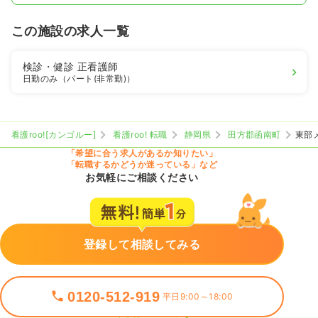
この施設の求人一覧
検診・健診
正看護師
日勤のみ（パート(非常勤)）
看護roo![カンゴルー]
看護roo! 転職
静岡県
田方郡函南町
東部
「希望に合う求人があるか知りたい」
「転職するかどうか迷っている」など
お気軽にご相談ください
登録して相談してみる
0120-512-919
平日9:00～18:00