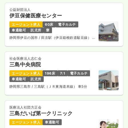
公益財団法人
伊豆保健医療センター
エージェント求人
60床
電子カルテ
車通勤可
託児所
寮
静岡県伊豆の国市
/ 田京駅（伊豆箱根鉄道駿豆線） 徒
歩3分
社会医療法人志仁会
三島中央病院
エージェント求人
196床
7:1
電子カルテ
車通勤可
託児所
静岡県三島市
/ 三島駅（ＪＲ東海道本線） 車5分
医療法人社団方正会
三島だいば第一クリニック
エージェント求人
車通勤可