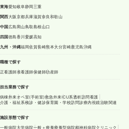
東海
愛知
岐阜
静岡
三重
関西
大阪
京都
兵庫
滋賀
奈良
和歌山
中国
広島
岡山
鳥取
島根
山口
四国
徳島
香川
愛媛
高知
九州・沖縄
福岡
佐賀
長崎
熊本
大分
宮崎
鹿児島
沖縄
職種で探す
正看護師
准看護師
保健師
助産師
担当業務で探す
病棟
外来
オペ室(手術室)
救急外来
ICU系
透析
訪問看護
介護・福祉系
検診・健診
保育園・学校
訪問診療
内視鏡
治験関連
施設形態で探す
一般病院
大学病院
一般＋療養
療養型病院
精神科病院
クリニック