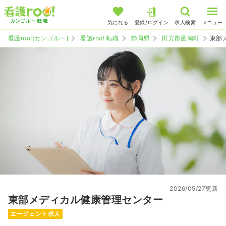
気になる
登録/ログイン
求人検索
メニュー
看護roo![カンゴルー]
看護roo! 転職
静岡県
田方郡函南町
東部
2026/05/27更新
東部メディカル健康管理センター
エージェント求人