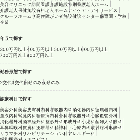
美容クリニック
訪問看護
介護施設
特別養護老人ホーム
介護老人保健施設
有料老人ホーム
デイケア・デイサービス
グループホーム
サ高住
障がい者施設
健診センター
保育園・学校
企業
年収で探す
300万円以上
400万円以上
500万円以上
600万円以上
700万円以上
800万円以上
勤務形態で探す
2交代
3交代
日勤のみ
夜勤のみ
診療科目で探す
美容外科
美容皮膚科
内科
呼吸器内科
消化器内科
循環器内科
血液内科
腎臓内科
糖尿病内科
外科
呼吸器外科
心臓血管外科
消化器外科
脳神経外科
整形外科
形成外科
小児科
産婦人科
眼科
耳鼻咽喉科
皮膚科
泌尿器科
精神科・心療内科
放射線科
麻酔科
リウマチ科
リハビリテーション科
アレルギー科
緩和医療科（ホスピス）