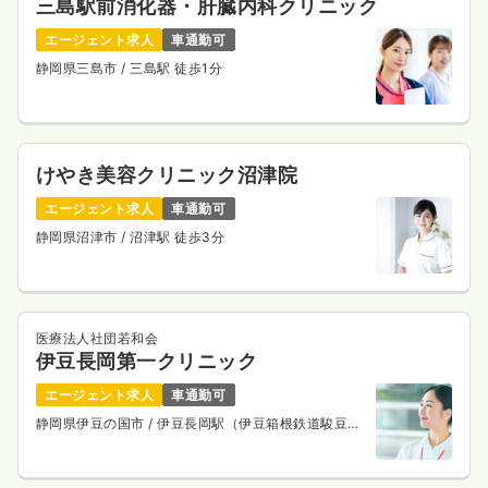
三島駅前消化器・肝臓内科クリニック
エージェント求人
車通勤可
静岡県三島市
/ 三島駅 徒歩1分
けやき美容クリニック沼津院
エージェント求人
車通勤可
静岡県沼津市
/ 沼津駅 徒歩3分
医療法人社団若和会
伊豆長岡第一クリニック
エージェント求人
車通勤可
静岡県伊豆の国市
/ 伊豆長岡駅（伊豆箱根鉄道駿豆
線） 徒歩5分