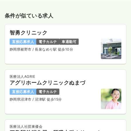
条件が似ている求人
智勇クリニック
直接応募求人
電子カルテ
車通勤可
静岡県裾野市
/ 長泉なめり駅 徒歩10分
医療法人AGRIE
アグリホームクリニックぬまづ
直接応募求人
電子カルテ
静岡県沼津市
/ 沼津駅 徒歩15分
医療法人社団東優会