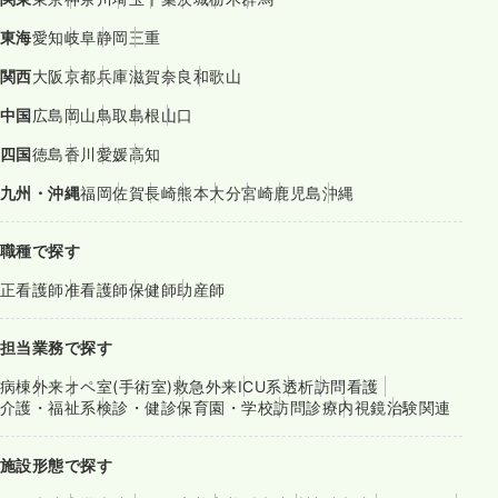
東海
愛知
岐阜
静岡
三重
関西
大阪
京都
兵庫
滋賀
奈良
和歌山
中国
広島
岡山
鳥取
島根
山口
四国
徳島
香川
愛媛
高知
九州・沖縄
福岡
佐賀
長崎
熊本
大分
宮崎
鹿児島
沖縄
職種で探す
正看護師
准看護師
保健師
助産師
担当業務で探す
病棟
外来
オペ室(手術室)
救急外来
ICU系
透析
訪問看護
介護・福祉系
検診・健診
保育園・学校
訪問診療
内視鏡
治験関連
施設形態で探す