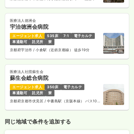
線） 徒歩10分
医療法人徳洲会
宇治徳洲会病院
エージェント求人
535床
7:1
電子カルテ
車通勤可
託児所
寮
京都府宇治市
/ 小倉駅（近鉄京都線） 徒歩19分
医療法人社団蘇生会
蘇生会総合病院
エージェント求人
350床
電子カルテ
車通勤可
託児所
寮
京都府京都市伏見区
/ 中書島駅（京阪本線） バス10
分
同じ地域で条件を追加する