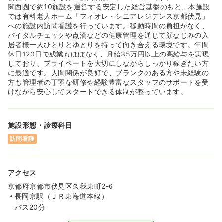
関西圏で約10施設を運営する安定した経営基盤のもと、本施設
では有料老人ホーム「フィオレ・シニアレジデンス京都伏見」
への施設内訪問看護を行っています。移動時間の負担がなく、
バイタルチェックや点滴などの健康管理を通じて顔なじみの入
居者様一人ひとりとゆとりを持って向き合える環境です。年間
休日120日で残業もほぼなく、月給35万円以上の高給与を実現
しており、プライベートを大切にしながらしっかり稼ぎたい方
に最適です。人間関係が良好で、ブランクのある方や未経験の
方も管理者の丁寧な研修や経験豊富なスタッフのサポートを受
けながら安心してスタートできる体制が整っています。
施設形態・診療科目
訪問看護
アクセス
京都府京都市伏見区久我東町2-6
長岡京駅（ＪＲ東海道本線）
バス20分