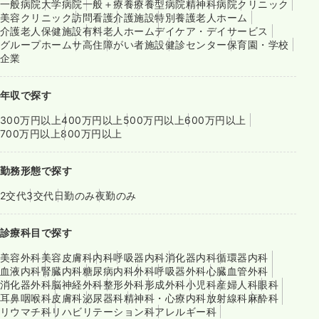
一般病院
大学病院
一般＋療養
療養型病院
精神科病院
クリニック
美容クリニック
訪問看護
介護施設
特別養護老人ホーム
介護老人保健施設
有料老人ホーム
デイケア・デイサービス
グループホーム
サ高住
障がい者施設
健診センター
保育園・学校
企業
年収で探す
300万円以上
400万円以上
500万円以上
600万円以上
700万円以上
800万円以上
勤務形態で探す
2交代
3交代
日勤のみ
夜勤のみ
診療科目で探す
美容外科
美容皮膚科
内科
呼吸器内科
消化器内科
循環器内科
血液内科
腎臓内科
糖尿病内科
外科
呼吸器外科
心臓血管外科
消化器外科
脳神経外科
整形外科
形成外科
小児科
産婦人科
眼科
耳鼻咽喉科
皮膚科
泌尿器科
精神科・心療内科
放射線科
麻酔科
リウマチ科
リハビリテーション科
アレルギー科