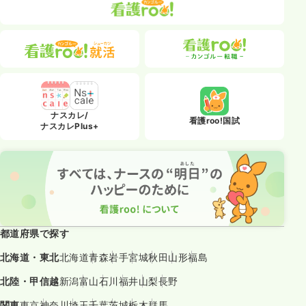
ナスカレ/
看護roo!国試
ナスカレPlus+
都道府県で探す
北海道・東北
北海道
青森
岩手
宮城
秋田
山形
福島
北陸・甲信越
新潟
富山
石川
福井
山梨
長野
関東
東京
神奈川
埼玉
千葉
茨城
栃木
群馬