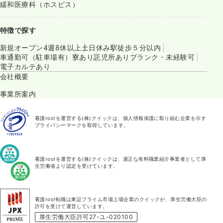
緩和医療科（ホスピス）
特徴で探す
新規オープン
4週8休以上
土日休み
駅徒歩５分以内
車通勤可（駐車場有）
寮あり
託児所あり
ブランク・未経験可
電子カルテあり
会社概要
事業所案内
看護roo!を運営する(株)クイックは、個人情報保護に取り組む企業を示す
プライバシーマークを取得しています。
看護roo!を運営する(株)クイックは、適正な有料職業紹介事業者として厚
生労働省より認定を受けています。
看護roo!転職は東証プライム市場上場企業のクイックが、厚生労働大臣の
許可を受けて運営しています。
厚生労働大臣許可27-ユ-020100