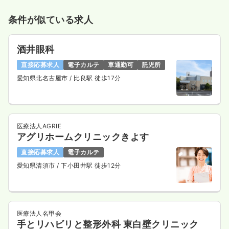
条件が似ている求人
酒井眼科
直接応募求人
電子カルテ
車通勤可
託児所
愛知県北名古屋市
/ 比良駅 徒歩17分
医療法人AGRIE
アグリホームクリニックきよす
直接応募求人
電子カルテ
愛知県清須市
/ 下小田井駅 徒歩12分
医療法人名甲会
手とリハビリと整形外科 東白壁クリニック