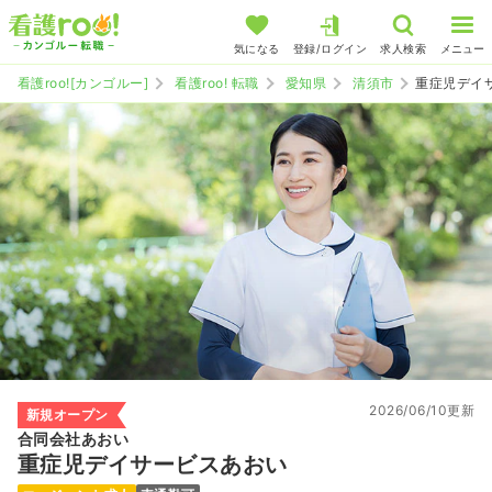
気になる
登録/ログイン
求人検索
メニュー
看護roo![カンゴルー]
看護roo! 転職
愛知県
清須市
重症児デイ
2026/06/10更新
新規オープン
合同会社あおい
重症児デイサービスあおい