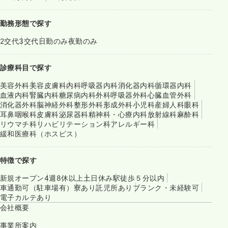
勤務形態で探す
2交代
3交代
日勤のみ
夜勤のみ
診療科目で探す
美容外科
美容皮膚科
内科
呼吸器内科
消化器内科
循環器内科
血液内科
腎臓内科
糖尿病内科
外科
呼吸器外科
心臓血管外科
消化器外科
脳神経外科
整形外科
形成外科
小児科
産婦人科
眼科
耳鼻咽喉科
皮膚科
泌尿器科
精神科・心療内科
放射線科
麻酔科
リウマチ科
リハビリテーション科
アレルギー科
緩和医療科（ホスピス）
特徴で探す
新規オープン
4週8休以上
土日休み
駅徒歩５分以内
車通勤可（駐車場有）
寮あり
託児所あり
ブランク・未経験可
電子カルテあり
会社概要
事業所案内