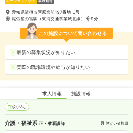
エージェント求人
車通勤可
愛知県清須市阿原宮前197番地 C号
尾張星の宮駅（東海交通事業城北線）
9分
この施設について問い合わせる
最新の募集状況が知りたい
実際の職場環境や給与が知りたい
重症児デイサービスあおい
求人情報
施設情報
絞り込む
介護・福祉系
障がい者施設
正・准看護師