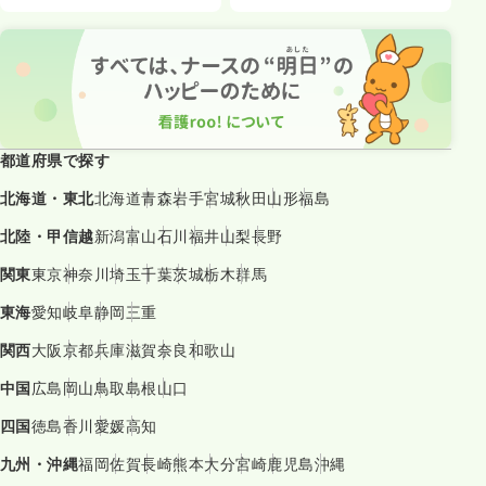
都道府県で探す
北海道・東北
北海道
青森
岩手
宮城
秋田
山形
福島
北陸・甲信越
新潟
富山
石川
福井
山梨
長野
関東
東京
神奈川
埼玉
千葉
茨城
栃木
群馬
東海
愛知
岐阜
静岡
三重
関西
大阪
京都
兵庫
滋賀
奈良
和歌山
中国
広島
岡山
鳥取
島根
山口
四国
徳島
香川
愛媛
高知
九州・沖縄
福岡
佐賀
長崎
熊本
大分
宮崎
鹿児島
沖縄