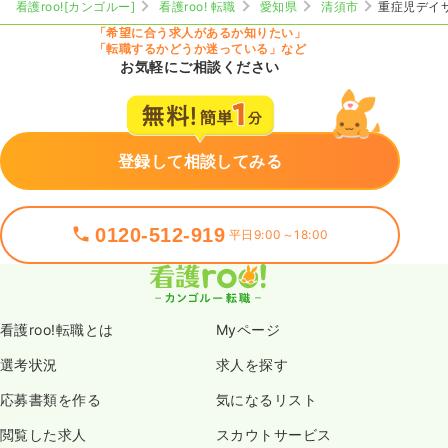
看護roo![カンゴルー]
看護roo! 転職
愛知県
清須市
重症児デイ
「希望に合う求人があるか知りたい」
「転職するかどうか迷っている」など
お気軽にご相談ください
登録して相談してみる
0120-512-919
平日9:00～18:00
看護roo!転職とは
Myページ
選考状況
求人を探す
応募書類を作る
気になるリスト
閲覧した求人
スカウトサービス