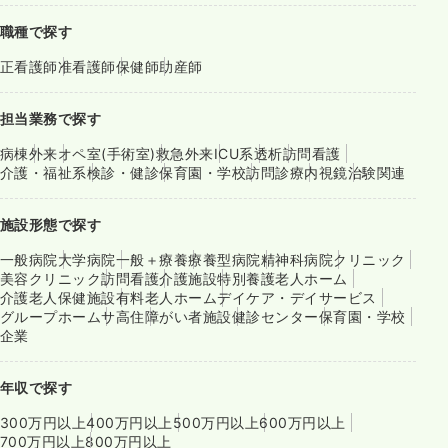
職種で探す
正看護師
准看護師
保健師
助産師
担当業務で探す
病棟
外来
オペ室(手術室)
救急外来
ICU系
透析
訪問看護
介護・福祉系
検診・健診
保育園・学校
訪問診療
内視鏡
治験関連
施設形態で探す
一般病院
大学病院
一般＋療養
療養型病院
精神科病院
クリニック
美容クリニック
訪問看護
介護施設
特別養護老人ホーム
介護老人保健施設
有料老人ホーム
デイケア・デイサービス
グループホーム
サ高住
障がい者施設
健診センター
保育園・学校
企業
年収で探す
300万円以上
400万円以上
500万円以上
600万円以上
700万円以上
800万円以上