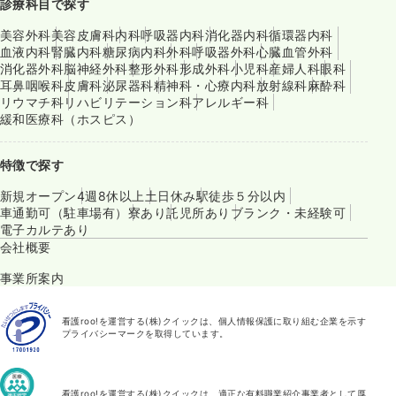
診療科目で探す
美容外科
美容皮膚科
内科
呼吸器内科
消化器内科
循環器内科
血液内科
腎臓内科
糖尿病内科
外科
呼吸器外科
心臓血管外科
消化器外科
脳神経外科
整形外科
形成外科
小児科
産婦人科
眼科
耳鼻咽喉科
皮膚科
泌尿器科
精神科・心療内科
放射線科
麻酔科
リウマチ科
リハビリテーション科
アレルギー科
緩和医療科（ホスピス）
特徴で探す
新規オープン
4週8休以上
土日休み
駅徒歩５分以内
車通勤可（駐車場有）
寮あり
託児所あり
ブランク・未経験可
電子カルテあり
会社概要
事業所案内
看護roo!を運営する(株)クイックは、個人情報保護に取り組む企業を示す
プライバシーマークを取得しています。
看護roo!を運営する(株)クイックは、適正な有料職業紹介事業者として厚