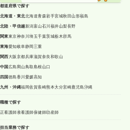
都道府県で探す
北海道・東北
北海道
青森
岩手
宮城
秋田
山形
福島
北陸・甲信越
新潟
富山
石川
福井
山梨
長野
関東
東京
神奈川
埼玉
千葉
茨城
栃木
群馬
東海
愛知
岐阜
静岡
三重
関西
大阪
京都
兵庫
滋賀
奈良
和歌山
中国
広島
岡山
鳥取
島根
山口
四国
徳島
香川
愛媛
高知
九州・沖縄
福岡
佐賀
長崎
熊本
大分
宮崎
鹿児島
沖縄
職種で探す
正看護師
准看護師
保健師
助産師
担当業務で探す