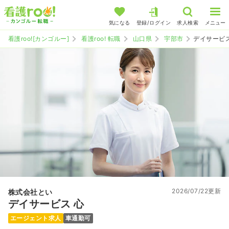
気になる
登録/ログイン
求人検索
メニュー
看護roo![カンゴルー]
看護roo! 転職
山口県
宇部市
デイサービス
2026/07/22更新
株式会社とい
デイサービス 心
エージェント求人
車通勤可