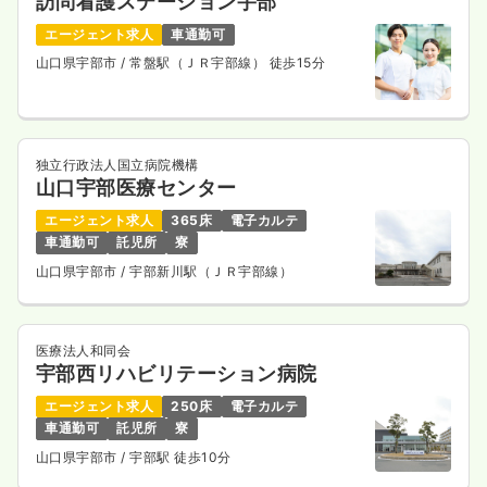
訪問看護ステーション宇部
エージェント求人
車通勤可
山口県宇部市
/ 常盤駅（ＪＲ宇部線） 徒歩15分
独立行政法人国立病院機構
山口宇部医療センター
エージェント求人
365床
電子カルテ
車通勤可
託児所
寮
山口県宇部市
/ 宇部新川駅（ＪＲ宇部線）
医療法人和同会
宇部西リハビリテーション病院
エージェント求人
250床
電子カルテ
車通勤可
託児所
寮
山口県宇部市
/ 宇部駅 徒歩10分