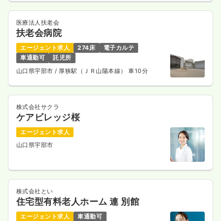
医療法人扶老会
扶老会病院
エージェント求人
274床
電子カルテ
車通勤可
託児所
山口県宇部市
/ 厚狭駅（ＪＲ山陽本線） 車10分
株式会社サクラ
ケアビレッジ桜
エージェント求人
山口県宇部市
株式会社とい
住宅型有料老人ホーム 連 別館
エージェント求人
車通勤可