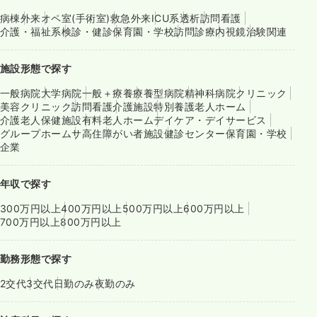
病棟
外来
オペ室(手術室)
救急外来
ICU系
透析
訪問看護
介護・福祉系
検診・健診
保育園・学校
訪問診療
内視鏡
治験関連
施設形態で探す
一般病院
大学病院
一般＋療養
療養型病院
精神科病院
クリニック
美容クリニック
訪問看護
介護施設
特別養護老人ホーム
介護老人保健施設
有料老人ホーム
デイケア・デイサービス
グループホーム
サ高住
障がい者施設
健診センター
保育園・学校
企業
年収で探す
300万円以上
400万円以上
500万円以上
600万円以上
700万円以上
800万円以上
勤務形態で探す
2交代
3交代
日勤のみ
夜勤のみ