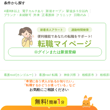
条件から探す
4週8休以上
電子カルテあり
新規オープン
駅徒歩５分以内
ブランク・未経験可
外来
正看護師
クリニック
日勤のみ
ログインまたは新規登録
看護roo![カンゴルー]
看護roo! 転職
神奈川県
相模原市
相模原
「希望に合う求人があるか知りたい」
「転職するかどうか迷っている」など
お気軽にご相談ください