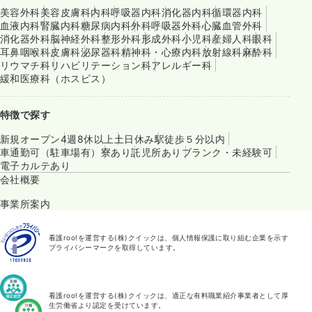
美容外科
美容皮膚科
内科
呼吸器内科
消化器内科
循環器内科
血液内科
腎臓内科
糖尿病内科
外科
呼吸器外科
心臓血管外科
消化器外科
脳神経外科
整形外科
形成外科
小児科
産婦人科
眼科
耳鼻咽喉科
皮膚科
泌尿器科
精神科・心療内科
放射線科
麻酔科
リウマチ科
リハビリテーション科
アレルギー科
緩和医療科（ホスピス）
特徴で探す
新規オープン
4週8休以上
土日休み
駅徒歩５分以内
車通勤可（駐車場有）
寮あり
託児所あり
ブランク・未経験可
電子カルテあり
会社概要
事業所案内
看護roo!を運営する(株)クイックは、個人情報保護に取り組む企業を示す
プライバシーマークを取得しています。
看護roo!を運営する(株)クイックは、適正な有料職業紹介事業者として厚
生労働省より認定を受けています。