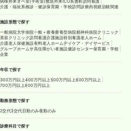
病棟
外来
オペ室(手術室)
救急外来
ICU系
透析
訪問看護
介護・福祉系
検診・健診
保育園・学校
訪問診療
内視鏡
治験関連
施設形態で探す
一般病院
大学病院
一般＋療養
療養型病院
精神科病院
クリニック
美容クリニック
訪問看護
介護施設
特別養護老人ホーム
介護老人保健施設
有料老人ホーム
デイケア・デイサービス
グループホーム
サ高住
障がい者施設
健診センター
保育園・学校
企業
年収で探す
300万円以上
400万円以上
500万円以上
600万円以上
700万円以上
800万円以上
勤務形態で探す
2交代
3交代
日勤のみ
夜勤のみ
診療科目で探す