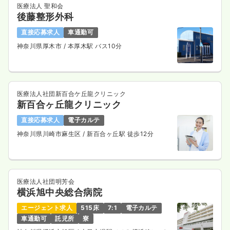
医療法人 聖和会
後藤整形外科
直接応募求人
車通勤可
神奈川県厚木市
/ 本厚木駅 バス10分
医療法人社団新百合ケ丘龍クリニック
新百合ヶ丘龍クリニック
直接応募求人
電子カルテ
神奈川県川崎市麻生区
/ 新百合ヶ丘駅 徒歩12分
医療法人社団明芳会
横浜旭中央総合病院
エージェント求人
515床
7:1
電子カルテ
車通勤可
託児所
寮