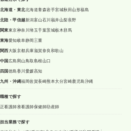
北海道・東北
北海道
青森
岩手
宮城
秋田
山形
福島
北陸・甲信越
新潟
富山
石川
福井
山梨
長野
関東
東京
神奈川
埼玉
千葉
茨城
栃木
群馬
東海
愛知
岐阜
静岡
三重
関西
大阪
京都
兵庫
滋賀
奈良
和歌山
中国
広島
岡山
鳥取
島根
山口
四国
徳島
香川
愛媛
高知
九州・沖縄
福岡
佐賀
長崎
熊本
大分
宮崎
鹿児島
沖縄
職種で探す
正看護師
准看護師
保健師
助産師
担当業務で探す