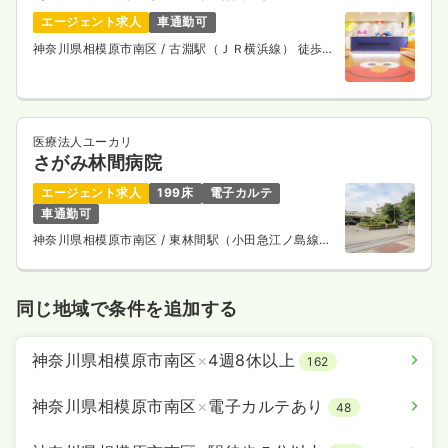
エージェント求人
車通勤可
神奈川県相模原市南区
/ 古淵駅（ＪＲ横浜線） 徒歩
13分
医療法人ユーカリ
さがみ林間病院
エージェント求人
199床
電子カルテ
車通勤可
神奈川県相模原市南区
/ 東林間駅（小田急江ノ島線）
徒歩2分
同じ地域で条件を追加する
神奈川県相模原市南区
×
4週8休以上
162
神奈川県相模原市南区
×
電子カルテあり
48