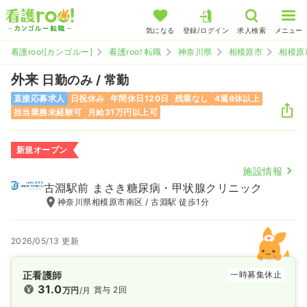
気になる
登録/ログイン
求人検索
メニュー
看護roo![カンゴルー]
看護roo! 転職
神奈川県
相模原市
相模原
外来
日勤のみ / 常勤
直接応募求人
日祝休み
年間休日120日
残業なし
4週8休以上
担当業務未経験可
月給31万円以上可
新規オープン
施設情報
古淵駅前 まさき糖尿病・甲状腺クリニック
神奈川県相模原市南区 / 古淵駅 徒歩1分
2026/05/13 更新
正看護師
一時募集休止
31.0
賞与 2回
万円
/月