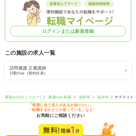
ログインまたは新規登録
この施設の求人一覧
訪問看護
正看護師
日勤のみ（契約社員）
看護roo![カンゴルー]
看護roo! 転職
福井県
福井市
サテライト
「希望に合う求人があるか知りたい」
「転職するかどうか迷っている」など
お気軽にご相談ください