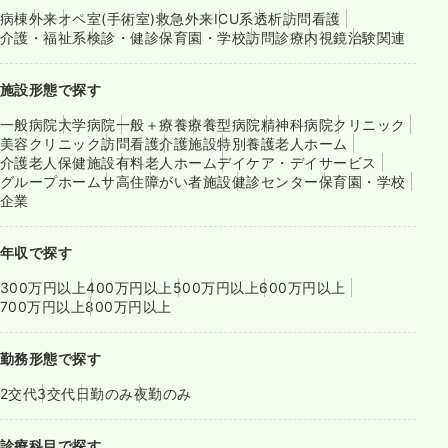
病棟
外来
オペ室(手術室)
救急外来
ICU系
透析
訪問看護
介護・福祉系
検診・健診
保育園・学校
訪問診療
内視鏡
治験関連
施設形態で探す
一般病院
大学病院
一般＋療養
療養型病院
精神科病院
クリニック
美容クリニック
訪問看護
介護施設
特別養護老人ホーム
介護老人保健施設
有料老人ホーム
デイケア・デイサービス
グループホーム
サ高住
障がい者施設
健診センター
保育園・学校
企業
年収で探す
300万円以上
400万円以上
500万円以上
600万円以上
700万円以上
800万円以上
勤務形態で探す
2交代
3交代
日勤のみ
夜勤のみ
診療科目で探す