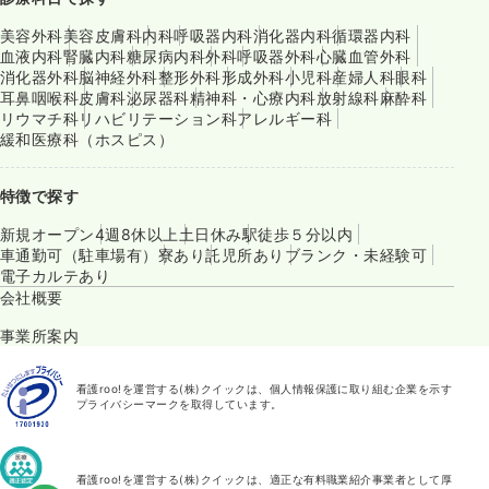
美容外科
美容皮膚科
内科
呼吸器内科
消化器内科
循環器内科
血液内科
腎臓内科
糖尿病内科
外科
呼吸器外科
心臓血管外科
消化器外科
脳神経外科
整形外科
形成外科
小児科
産婦人科
眼科
耳鼻咽喉科
皮膚科
泌尿器科
精神科・心療内科
放射線科
麻酔科
リウマチ科
リハビリテーション科
アレルギー科
緩和医療科（ホスピス）
特徴で探す
新規オープン
4週8休以上
土日休み
駅徒歩５分以内
車通勤可（駐車場有）
寮あり
託児所あり
ブランク・未経験可
電子カルテあり
会社概要
事業所案内
看護roo!を運営する(株)クイックは、個人情報保護に取り組む企業を示す
プライバシーマークを取得しています。
看護roo!を運営する(株)クイックは、適正な有料職業紹介事業者として厚