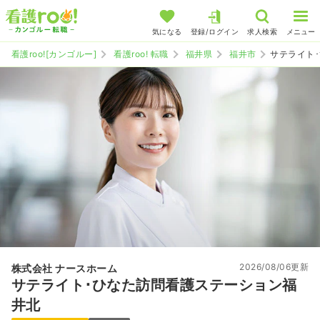
気になる
登録/ログイン
求人検索
メニュー
看護roo![カンゴルー]
看護roo! 転職
福井県
福井市
サテライト
2026/08/06更新
株式会社 ナースホーム
サテライト･ひなた訪問看護ステーション福
井北