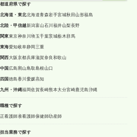
都道府県で探す
北海道・東北
北海道
青森
岩手
宮城
秋田
山形
福島
北陸・甲信越
新潟
富山
石川
福井
山梨
長野
関東
東京
神奈川
埼玉
千葉
茨城
栃木
群馬
東海
愛知
岐阜
静岡
三重
関西
大阪
京都
兵庫
滋賀
奈良
和歌山
中国
広島
岡山
鳥取
島根
山口
四国
徳島
香川
愛媛
高知
九州・沖縄
福岡
佐賀
長崎
熊本
大分
宮崎
鹿児島
沖縄
職種で探す
正看護師
准看護師
保健師
助産師
担当業務で探す