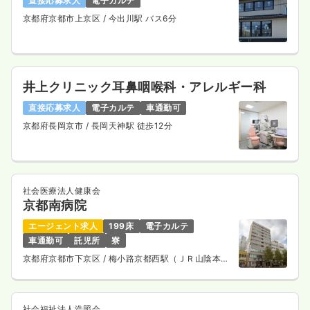
直接応募求人
電子カルテ
京都府京都市上京区
/ 今出川駅 バス6分
井上クリニック耳鼻咽喉科・アレルギー科
直接応募求人
電子カルテ
車通勤可
京都府長岡京市
/ 長岡天神駅 徒歩12分
社会医療法人健康会
京都南病院
エージェント求人
199床
電子カルテ
車通勤可
託児所
寮
京都府京都市下京区
/ 梅小路京都西駅（ＪＲ山陰本
線） 徒歩10分
社会福祉法人浩照会