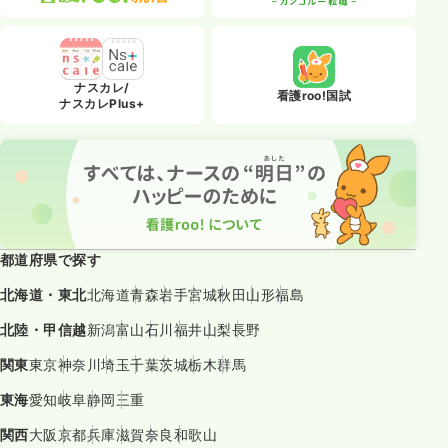
ナスカレ/
看護roo!国試
ナスカレPlus+
都道府県で探す
北海道・東北
北海道
青森
岩手
宮城
秋田
山形
福島
北陸・甲信越
新潟
富山
石川
福井
山梨
長野
関東
東京
神奈川
埼玉
千葉
茨城
栃木
群馬
東海
愛知
岐阜
静岡
三重
関西
大阪
京都
兵庫
滋賀
奈良
和歌山