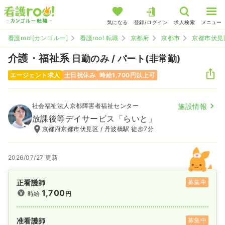
気になる
登録/ログイン
求人検索
メニュー
看護roo![カンゴルー]
看護roo! 転職
京都府
京都市
京都市伏見
介護・福祉系
日勤のみ / パート(非常勤)
エージェント求人
土日祝休み
時給1,700円以上可
社会福祉法人京都障害者福祉センター
施設情報
放課後等デイサービス「らいと」
京都府京都市伏見区 / 丹波橋駅 徒歩7分
2026/07/27 更新
正看護師
募集中
1,700
時給
円
准看護師
募集中