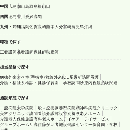
中国
広島
岡山
鳥取
島根
山口
四国
徳島
香川
愛媛
高知
九州・沖縄
福岡
佐賀
長崎
熊本
大分
宮崎
鹿児島
沖縄
職種で探す
正看護師
准看護師
保健師
助産師
担当業務で探す
病棟
外来
オペ室(手術室)
救急外来
ICU系
透析
訪問看護
介護・福祉系
検診・健診
保育園・学校
訪問診療
内視鏡
治験関連
施設形態で探す
一般病院
大学病院
一般＋療養
療養型病院
精神科病院
クリニック
美容クリニック
訪問看護
介護施設
特別養護老人ホーム
介護老人保健施設
有料老人ホーム
デイケア・デイサービス
グループホーム
サ高住
障がい者施設
健診センター
保育園・学校
企業