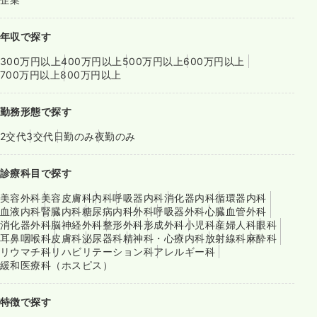
年収で探す
300万円以上
400万円以上
500万円以上
600万円以上
700万円以上
800万円以上
勤務形態で探す
2交代
3交代
日勤のみ
夜勤のみ
診療科目で探す
美容外科
美容皮膚科
内科
呼吸器内科
消化器内科
循環器内科
血液内科
腎臓内科
糖尿病内科
外科
呼吸器外科
心臓血管外科
消化器外科
脳神経外科
整形外科
形成外科
小児科
産婦人科
眼科
耳鼻咽喉科
皮膚科
泌尿器科
精神科・心療内科
放射線科
麻酔科
リウマチ科
リハビリテーション科
アレルギー科
緩和医療科（ホスピス）
特徴で探す