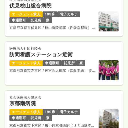
伏見桃山総合病院
エージェント求人
199床
電子カルテ
車通勤可
託児所
寮
京都府京都市伏見区
/ 桃山御陵前駅（近鉄京都線） 徒
歩11分
医療法人社団行陵会
訪問看護ステーション近衛
エージェント求人
車通勤可
託児所
寮
京都府京都市左京区
/ 神宮丸太町駅（京阪本線） 徒歩
13分
社会医療法人健康会
京都南病院
エージェント求人
199床
電子カルテ
車通勤可
託児所
寮
京都府京都市下京区
/ 梅小路京都西駅（ＪＲ山陰本