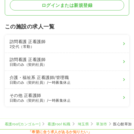
ログインまたは新規登録
この施設の求人一覧
訪問看護
正看護師
2交代（常勤）
訪問看護
正看護師
日勤のみ（契約社員）
介護・福祉系
正看護師
/管理職
日勤のみ（契約社員）
/一時募集休止
その他
正看護師
日勤のみ（契約社員）
/一時募集休止
看護roo![カンゴルー]
看護roo! 転職
埼玉県
草加市
医心館草加
「希望に合う求人があるか知りたい」