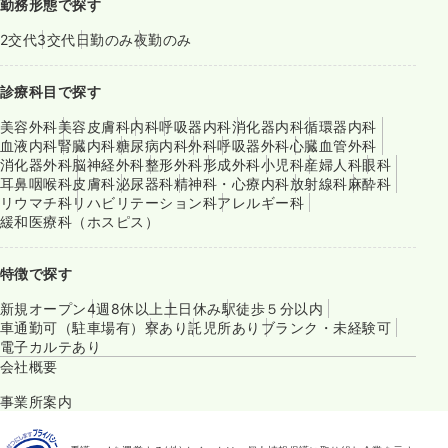
勤務形態で探す
2交代
3交代
日勤のみ
夜勤のみ
診療科目で探す
美容外科
美容皮膚科
内科
呼吸器内科
消化器内科
循環器内科
血液内科
腎臓内科
糖尿病内科
外科
呼吸器外科
心臓血管外科
消化器外科
脳神経外科
整形外科
形成外科
小児科
産婦人科
眼科
耳鼻咽喉科
皮膚科
泌尿器科
精神科・心療内科
放射線科
麻酔科
リウマチ科
リハビリテーション科
アレルギー科
緩和医療科（ホスピス）
特徴で探す
新規オープン
4週8休以上
土日休み
駅徒歩５分以内
車通勤可（駐車場有）
寮あり
託児所あり
ブランク・未経験可
電子カルテあり
会社概要
事業所案内