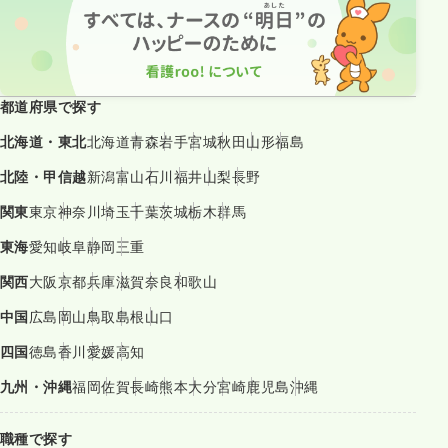
都道府県で探す
北海道・東北
北海道
青森
岩手
宮城
秋田
山形
福島
北陸・甲信越
新潟
富山
石川
福井
山梨
長野
関東
東京
神奈川
埼玉
千葉
茨城
栃木
群馬
東海
愛知
岐阜
静岡
三重
関西
大阪
京都
兵庫
滋賀
奈良
和歌山
中国
広島
岡山
鳥取
島根
山口
四国
徳島
香川
愛媛
高知
九州・沖縄
福岡
佐賀
長崎
熊本
大分
宮崎
鹿児島
沖縄
職種で探す