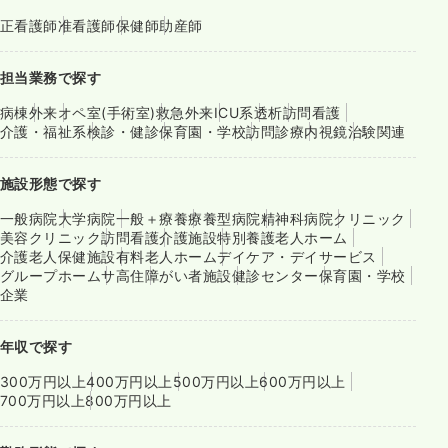
正看護師
准看護師
保健師
助産師
担当業務で探す
病棟
外来
オペ室(手術室)
救急外来
ICU系
透析
訪問看護
介護・福祉系
検診・健診
保育園・学校
訪問診療
内視鏡
治験関連
施設形態で探す
一般病院
大学病院
一般＋療養
療養型病院
精神科病院
クリニック
美容クリニック
訪問看護
介護施設
特別養護老人ホーム
介護老人保健施設
有料老人ホーム
デイケア・デイサービス
グループホーム
サ高住
障がい者施設
健診センター
保育園・学校
企業
年収で探す
300万円以上
400万円以上
500万円以上
600万円以上
700万円以上
800万円以上