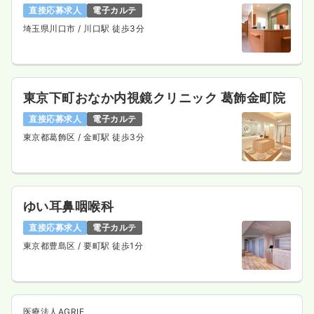
直接応募求人
電子カルテ
埼玉県川口市
/ 川口駅 徒歩3分
東京下町おなか内視鏡クリニック 葛飾金町院
直接応募求人
電子カルテ
東京都葛飾区
/ 金町駅 徒歩3分
ゆい耳鼻咽喉科
直接応募求人
電子カルテ
東京都豊島区
/ 要町駅 徒歩1分
医療法人AGRIE