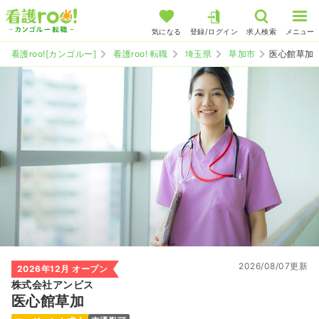
気になる
登録/ログイン
求人検索
メニュー
看護roo![カンゴルー]
看護roo! 転職
埼玉県
草加市
医心館草加
2026/08/07更新
2026年12月 オープン
株式会社アンビス
医心館草加