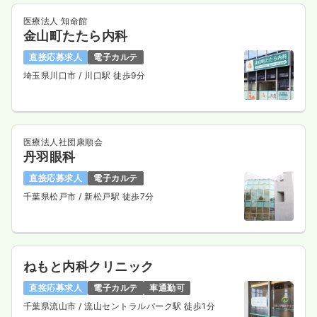
医療法人 知命館
金山町たたら内科
直接応募求人
電子カルテ
埼玉県川口市
/ 川口駅 徒歩9分
医療法人社団康順会
丹羽眼科
直接応募求人
電子カルテ
千葉県松戸市
/ 新松戸駅 徒歩7分
ねもと内科クリニック
直接応募求人
電子カルテ
車通勤可
千葉県流山市
/ 流山セントラルパーク駅 徒歩1分