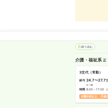
絞り込む
介護・福祉系
正
3交代（常勤）
24.7〜27.7
給与
※一例
時間
8:00～17:00
（
4週8休以上
月給