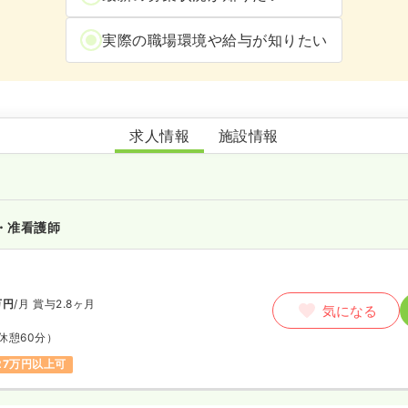
実際の職場環境や給与が知りたい
介護老人保健施設ことこと庵
求人情報
施設情報
・准看護師
万円
/月
賞与2.8ヶ月
気になる
休憩60分）
27万円以上可