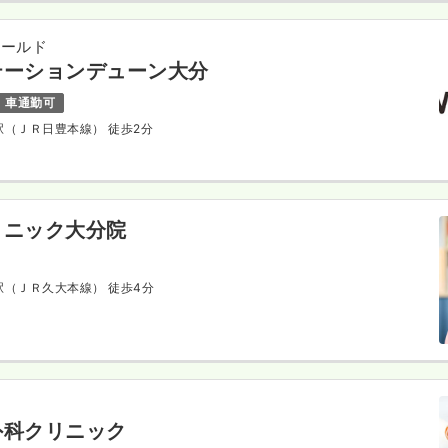
ィールド
テーションデューン大分
車通勤可
城駅（ＪＲ日豊本線） 徒歩2分
リニック大分院
分駅（ＪＲ久大本線） 徒歩4分
外科クリニック