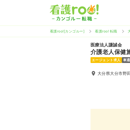
看護roo![カンゴルー]
看護roo! 転職
医療法人謙誠会
介護老人保健
エージェント求人
車
大分県大分市野田