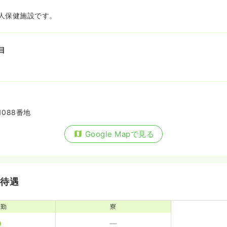
人保健施設です。
目
088番地
Google Mapで見る
・待遇
通勤
寮