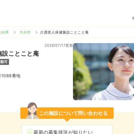
大分県
大分市
介護老人保健施設ことこと庵
2026/07/17更新
施設ことこと庵
通勤可
1088番地
この施設について問い合わせる
最新の募集状況が知りたい