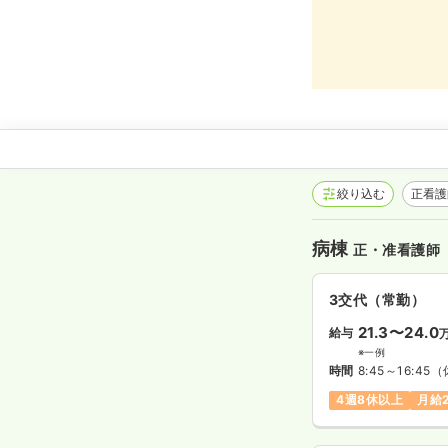
絞り込む
正看
病棟
正・准看護師
3交代（常勤）
21.3〜24.0
給与
※一例
時間
8:45～16:45
（
4週8休以上
月給