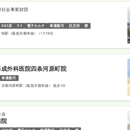
都社会事業財団
551床
7:1
電子カルテ
車通勤可
託児所
寮
/ 桂駅（阪急京都本線） バス19分
形成外科医院四条河原町院
車通勤可
/ 京都河原町駅（阪急京都本線） 徒歩1分
生会
病院