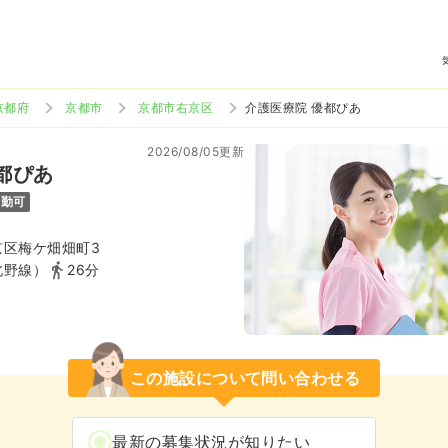
京都府
京都市
京都市右京区
介護医療院 優都ぴあ
2026/08/05更新
都ぴあ
通勤可
京区梅ケ畑畑町3
北野線）
26分
この施設について問い合わせる
最新の募集状況が知りたい