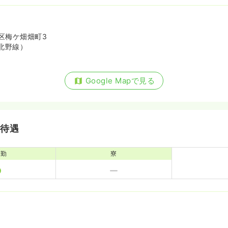
区梅ケ畑畑町3
北野線）
Google Mapで見る
・待遇
通勤
寮