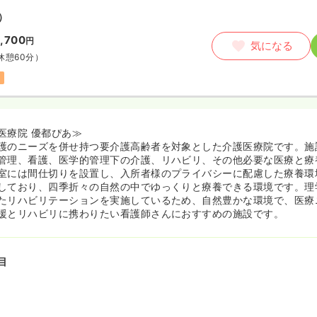
）
,700
円
気になる
休憩60分）
医療院 優都ぴあ≫
護のニーズを併せ持つ要介護高齢者を対象とした介護医療院です。施
管理、看護、医学的管理下の介護、リハビリ、その他必要な医療と療
室には間仕切りを設置し、入所者様のプライバシーに配慮した療養環
しており、四季折々の自然の中でゆっくりと療養できる環境です。理
たリハビリテーションを実施しているため、自然豊かな環境で、医療
援とリハビリに携わりたい看護師さんにおすすめの施設です。
目