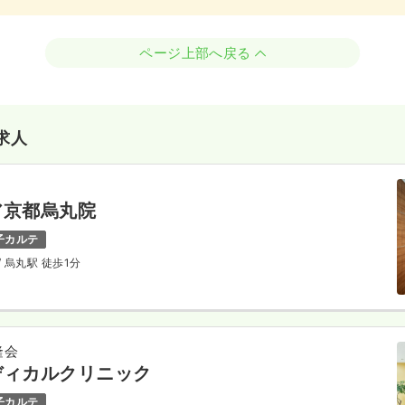
ページ上部へ戻る
求人
ア京都烏丸院
子カルテ
/ 烏丸駅 徒歩1分
隆会
ディカルクリニック
子カルテ