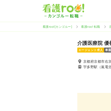
看護roo![カンゴルー]
看護roo! 転職
介護医療院 優
エージェント求人
車
京都府京都市右
宇多野駅（嵐電