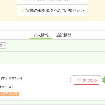
実際の職場環境や給与が知りたい
介護医療院 優都ぴあ
求人情報
施設情報
護師
万円
/月
賞与4ヶ月
気になる
休憩60分）
24万円以上可