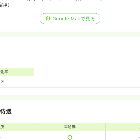
宿線）
Google Mapで見る
消化率
0%
・待遇
児所
車通勤