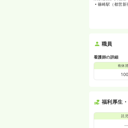
篠崎駅（都営新
職員
看護師の詳細
有休
10
福利厚生
託