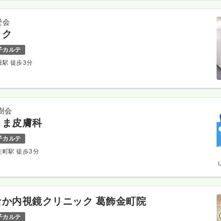
愛会
ック
子カルテ
堀駅 徒歩3分
樹会
くま皮膚科
子カルテ
徒町駅 徒歩3分
か内視鏡クリニック 葛飾金町院
子カルテ