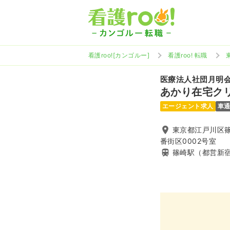
看護roo![カンゴルー]
看護roo! 転職
医療法人社団月明
あかり在宅クリ
エージェント求人
車
東京都江戸川区篠崎
番街区0002号室
篠崎駅（都営新