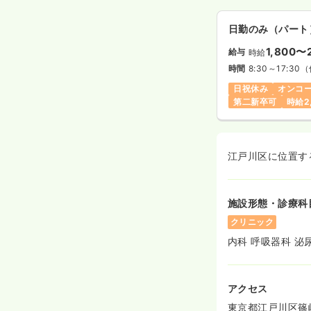
日勤のみ（パート
1,800〜
給与
時給
時間
8:30～17:30
（
日祝休み
オンコ
第二新卒可
時給2
江戸川区に位置す
施設形態・診療科
クリニック
内科 呼吸器科 泌
アクセス
東京都江戸川区篠崎