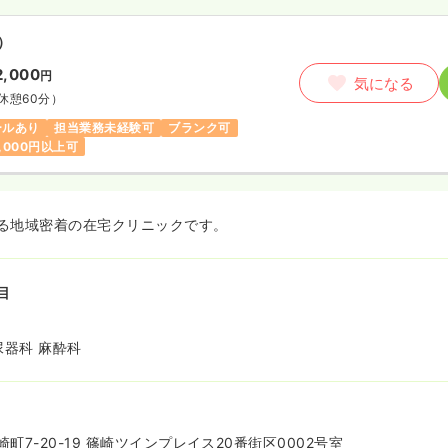
）
2,000
円
気になる
休憩60分）
ールあり
担当業務未経験可
ブランク可
,000円以上可
る地域密着の在宅クリニックです。
目
尿器科 麻酔科
町7-20-19 篠崎ツインプレイス20番街区0002号室