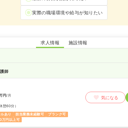
実際の職場環境や給与が知りたい
あかり在宅クリニック 篠崎
求人情報
施設情報
看護師
万円
/月
気になる
休憩60分）
ールあり
担当業務未経験可
ブランク可
0万円以上可