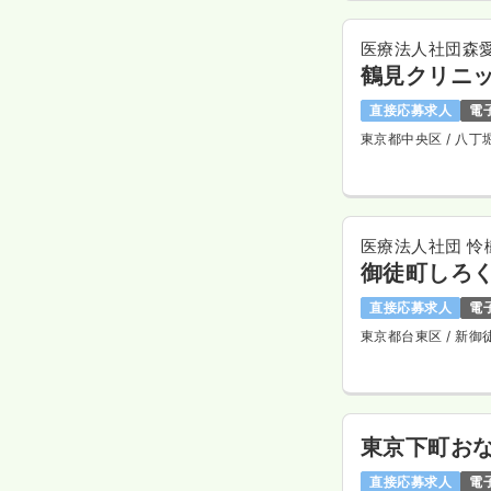
医療法人社団森
鶴見クリニ
直接応募求人
電
東京都中央区
/ 八丁
医療法人社団 怜
御徒町しろ
直接応募求人
電
東京都台東区
/ 新御
東京下町おな
直接応募求人
電