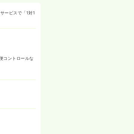
。
サービスで「1対1
ど、幅広い医療
般をお願いいた
便コントロールな