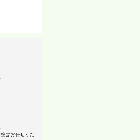
。
。
調整はお任せくだ