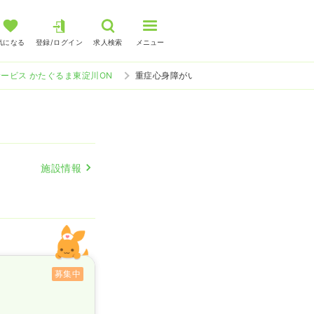
気になる
登録/ログイン
求人検索
メニュー
ービス かたぐるま東淀川ON
重症心身障がい児放課後等デイサービス かた
施設情報
募集中