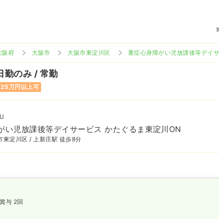
大阪府
大阪市
大阪市東淀川区
重症心身障がい児放課後等デイサ
日勤のみ / 常勤
25万円以上可
U
がい児放課後等デイサービス かたぐるま東淀川ON
東淀川区 / 上新庄駅 徒歩8分
賞与 2回