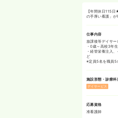
◆出産・育児休
≪専門的なケア
【年間休日115
◆経管栄養注入
の手厚い看護」が
的ケアに携わる
◆利用者様は0
します。
仕事内容
放課後等デイサー
・0歳～高校3年
・経管栄養注入、
ど
※定員5名を職員
施設形態・診療科
デイサービス
応募資格
准看護師