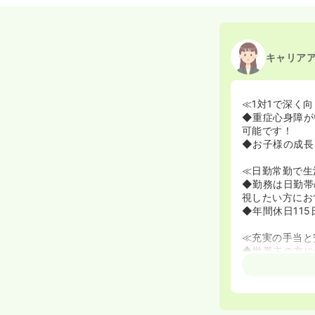
キャリア
≪1対1で深く
◆重症心身障が
可能です！
◆お子様の成長
≪日勤常勤で生
◆勤務は日勤帯
視したい方にお
◆年間休日11
≪充実の手当と
◆世帯主の方に
◆昇給は年1回
≪子育て中の方
◆お子様を施設