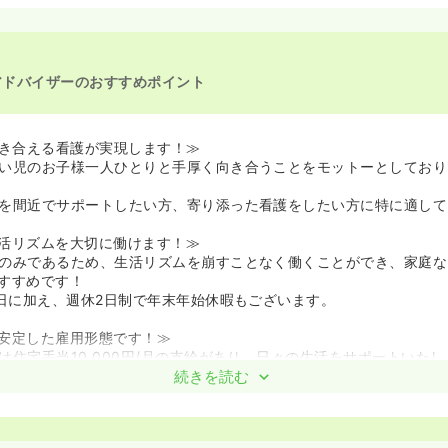
アドバイザーのおすすめポイント
向き合える看護が実現します！≫
い児のお子様一人ひとりと手厚く向き合うことをモットーとしており
を間近でサポートしたい方、寄り添った看護をしたい方に特に適して
活リズムを大切に働けます！≫
のみであるため、生活リズムを崩すことなく働くことができ、家庭な
すすめです！
5日に加え、週休2日制で年末年始休暇もございます。
安定した雇用形態です！≫
は住宅手当10,000円/月の支給があり、日々の生活をサポートいたし
、賞与は年2回の支給実績があり、安定して長く働くことが可能です
続きを読む
にも嬉しい環境が整っています！≫
内でお預かりする「子連れ出勤可」という嬉しい制度があります！