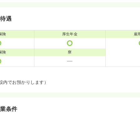
・待遇
保険
厚生年金
雇
保険
寮
設内でお預かりします）
就業条件