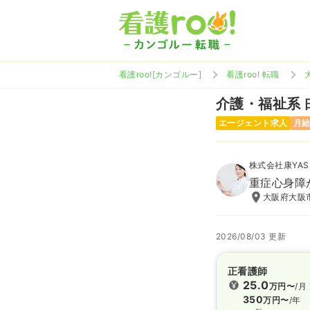
看護roo![カンゴルー]
看護roo! 転職
介護・福祉系
エージェント求人
月給
株式会社康YAS
重症心身障
大阪府大阪市
2026/08/03 更新
正看護師
25.0
万円〜
/月
350
万円〜
/年