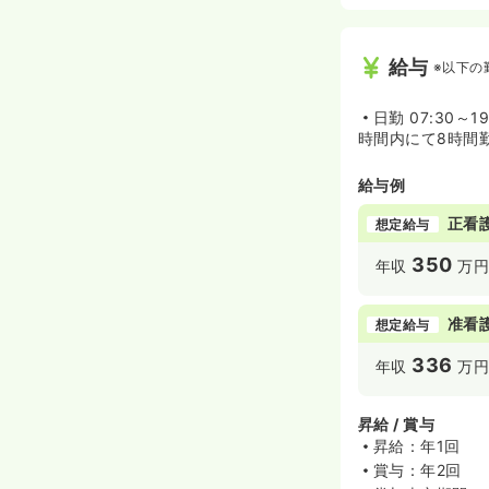
給与
※以下の
日勤
07:30～1
時間内にて8時間
給与例
正看
想定給与
350
年収
万円
准看
想定給与
336
年収
万円
昇給 / 賞与
昇給：年1回
賞与：年2回