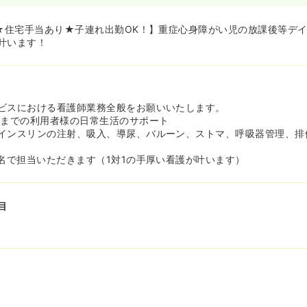
暇の取得実績もあり、ライフイベントにも柔軟に対応できる環境です
に携わりスキルアップできます！≫
日★住宅手当あり★子連れ出勤OK！】重症心身障がい児の放課後等デイ
、インスリンの注射、吸入、導尿、バルーン、ストマ、呼吸器管理な
叶います！
ことができます！
歳から高校3年生までのお子様で、利用者様の日々の生活サポート全
ビスにおける看護師業務全般をお願いいたします。
生までの利用者様の日常生活のサポート
インスリンの注射、吸入、導尿、バルーン、ストマ、呼吸器管理、排
5名で担当いただきます（1対1の手厚い看護が叶います）
目