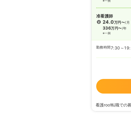
※一例
准看護師
24.0
万円〜
/月
336
万円〜
/年
※一例
勤務時間
7:30～19
看護roo!転職での
2025/11/05
正・准看