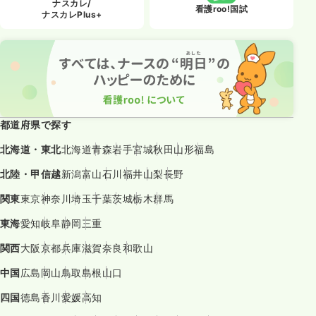
ナスカレ/
看護roo!国試
ナスカレPlus+
都道府県で探す
北海道・東北
北海道
青森
岩手
宮城
秋田
山形
福島
北陸・甲信越
新潟
富山
石川
福井
山梨
長野
関東
東京
神奈川
埼玉
千葉
茨城
栃木
群馬
東海
愛知
岐阜
静岡
三重
関西
大阪
京都
兵庫
滋賀
奈良
和歌山
中国
広島
岡山
鳥取
島根
山口
四国
徳島
香川
愛媛
高知