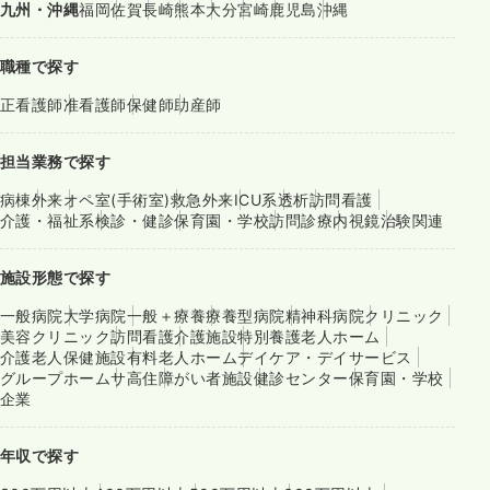
九州・沖縄
福岡
佐賀
長崎
熊本
大分
宮崎
鹿児島
沖縄
職種で探す
正看護師
准看護師
保健師
助産師
担当業務で探す
病棟
外来
オペ室(手術室)
救急外来
ICU系
透析
訪問看護
介護・福祉系
検診・健診
保育園・学校
訪問診療
内視鏡
治験関連
施設形態で探す
一般病院
大学病院
一般＋療養
療養型病院
精神科病院
クリニック
美容クリニック
訪問看護
介護施設
特別養護老人ホーム
介護老人保健施設
有料老人ホーム
デイケア・デイサービス
グループホーム
サ高住
障がい者施設
健診センター
保育園・学校
企業
年収で探す