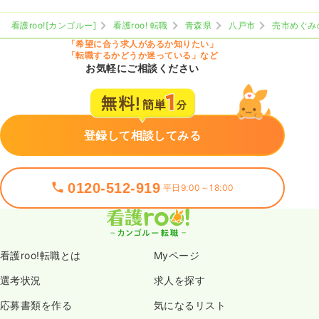
看護roo![カンゴルー]
看護roo! 転職
青森県
八戸市
売市めぐみ
「希望に合う求人があるか知りたい」
「転職するかどうか迷っている」など
お気軽にご相談ください
登録して相談してみる
0120-512-919
平日9:00～18:00
看護roo!転職とは
Myページ
選考状況
求人を探す
応募書類を作る
気になるリスト