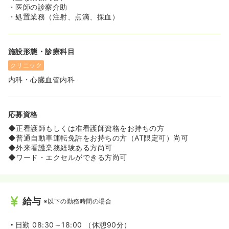
≪安心して長く働ける福利厚生≫
・医師の診察介助
◆退職金制度もしっかり完備されており、将来を見据えて
・処置業務（注射、点滴、採血）
腰を据えて働きたい方にオススメです◯
◆再雇用制度などの相談も可能で、地域に根ざした息の長
い活躍を応援しています！
施設形態・診療科目
◆試用期間中も条件の変動がないため、初日から安心感を
持ってスタートできます♪
クリニック
内科・心臓血管内科
応募資格
◆正看護師もしくは准看護師資格をお持ちの方
◆普通自動車運転免許をお持ちの方（AT限定可）尚可
◆外来看護業務経験ある方尚可
◆ワード・エクセルができる方尚可
給与
※以下の勤務時間の場合
日勤
08:30～18:00 （休憩90分）