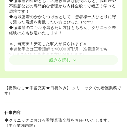
◆循環器内科医としての経験豊富な院長のもと、高血圧や
不整脈などの専門的な管理から内科全般まで幅広く学べる
環境です！
◆地域密着のかかりつけ医として、患者様一人ひとりに寄
り添った看護を実践したい方にぴったりです♪
◆循環器のスキルを磨きたい方はもちろん、クリニック未
経験の方も歓迎いたします！
≪手当充実！安定した収入が得られます≫
◆資格手当は正看護師で40,000円/月、准看護師でも
20,000円/月と高水準の支給があります♪
◆ベースアップ評価料手当や技能手当など、日々の頑張り
続きを読む
を還元する仕組みが整っています！
◆賞与は年2回支給あり！月給200,000円からのスタート
で、安定した生活設計が可能です◯
≪仕事もプライベートも大切にできる環境≫
【夜勤なし★手当充実★日祝休み】 クリニックでの看護業務で
◆日祝休み固定に加え、水曜または土曜が隔週でお休みと
す♪
なるため、予定が立てやすいのが魅力です！
◆日勤のみのお仕事なので、生活リズムを崩さずに長く働
き続けることができます♪
仕事内容
◆無料駐車場完備でマイカー通勤OK！天候に左右されず、
毎日の通勤もラクラクです！
◆クリニックにおける看護業務全般をお任せいたします。
（主な業務内容）