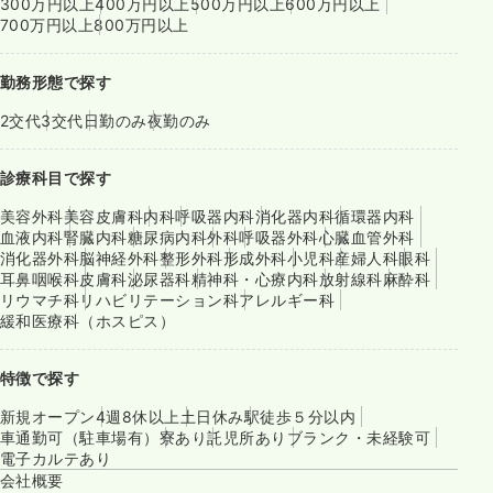
300万円以上
400万円以上
500万円以上
600万円以上
700万円以上
800万円以上
勤務形態で探す
2交代
3交代
日勤のみ
夜勤のみ
診療科目で探す
美容外科
美容皮膚科
内科
呼吸器内科
消化器内科
循環器内科
血液内科
腎臓内科
糖尿病内科
外科
呼吸器外科
心臓血管外科
消化器外科
脳神経外科
整形外科
形成外科
小児科
産婦人科
眼科
耳鼻咽喉科
皮膚科
泌尿器科
精神科・心療内科
放射線科
麻酔科
リウマチ科
リハビリテーション科
アレルギー科
緩和医療科（ホスピス）
特徴で探す
新規オープン
4週8休以上
土日休み
駅徒歩５分以内
車通勤可（駐車場有）
寮あり
託児所あり
ブランク・未経験可
電子カルテあり
会社概要