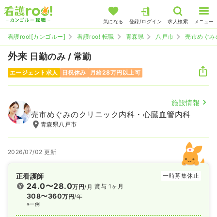
気になる
登録/ログイン
求人検索
メニュー
看護roo![カンゴルー]
看護roo! 転職
青森県
八戸市
売市めぐみ
外来
日勤のみ / 常勤
エージェント求人
日祝休み
月給28万円以上可
施設情報
売市めぐみのクリニック内科・心臓血管内科
青森県八戸市
2026/07/02 更新
正看護師
一時募集休止
24.0〜28.0
賞与 1ヶ月
万円
/月
308〜360
万円
/年
※一例