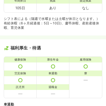
年間休日
残業
固定残業
105日
あり
なし
シフト表による（隔週で水曜または土曜が休日となります。）
有給休暇（6ヶ月経過後：5日～10日)、慶弔休暇、産前産後休
暇、育児休業
福利厚生・待遇
健康保険
厚生年金
雇用保険
労災保険
車通勤
寮
託児所
退職金
車通勤