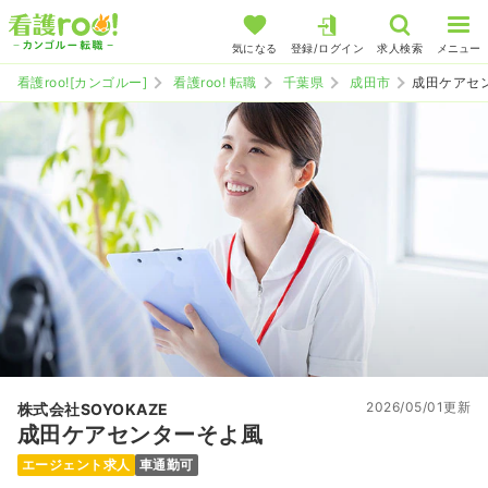
気になる
登録/ログイン
求人検索
メニュー
看護roo![カンゴルー]
看護roo! 転職
千葉県
成田市
成田ケアセ
2026/05/01更新
株式会社SOYOKAZE
成田ケアセンターそよ風
エージェント求人
車通勤可