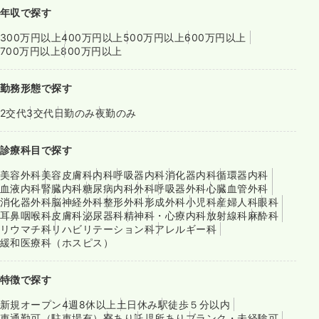
年収で探す
300万円以上
400万円以上
500万円以上
600万円以上
700万円以上
800万円以上
勤務形態で探す
2交代
3交代
日勤のみ
夜勤のみ
診療科目で探す
美容外科
美容皮膚科
内科
呼吸器内科
消化器内科
循環器内科
血液内科
腎臓内科
糖尿病内科
外科
呼吸器外科
心臓血管外科
消化器外科
脳神経外科
整形外科
形成外科
小児科
産婦人科
眼科
耳鼻咽喉科
皮膚科
泌尿器科
精神科・心療内科
放射線科
麻酔科
リウマチ科
リハビリテーション科
アレルギー科
緩和医療科（ホスピス）
特徴で探す
新規オープン
4週8休以上
土日休み
駅徒歩５分以内
車通勤可（駐車場有）
寮あり
託児所あり
ブランク・未経験可