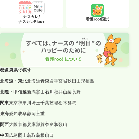
ナスカレ/
看護roo!国試
ナスカレPlus+
都道府県で探す
北海道・東北
北海道
青森
岩手
宮城
秋田
山形
福島
北陸・甲信越
新潟
富山
石川
福井
山梨
長野
関東
東京
神奈川
埼玉
千葉
茨城
栃木
群馬
東海
愛知
岐阜
静岡
三重
関西
大阪
京都
兵庫
滋賀
奈良
和歌山
中国
広島
岡山
鳥取
島根
山口