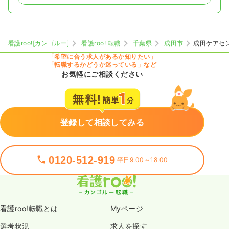
看護roo![カンゴルー]
看護roo! 転職
千葉県
成田市
成田ケアセ
「希望に合う求人があるか知りたい」
「転職するかどうか迷っている」など
お気軽にご相談ください
登録して相談してみる
0120-512-919
平日9:00～18:00
看護roo!転職とは
Myページ
選考状況
求人を探す