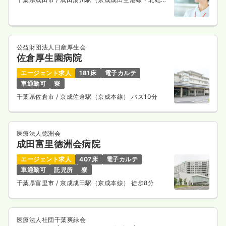
道線） 徒歩15分
公益財団法人日産厚生会
佐倉厚生園病院
エージェント求人
181床
電子カルテ
車通勤可
寮
千葉県佐倉市
/ 京成佐倉駅（京成本線） バス10分
医療法人徳洲会
成田富里徳洲会病院
エージェント求人
407床
電子カルテ
車通勤可
託児所
寮
千葉県富里市
/ 京成成田駅（京成本線） 徒歩8分
医療法人社団千葉爽緑会