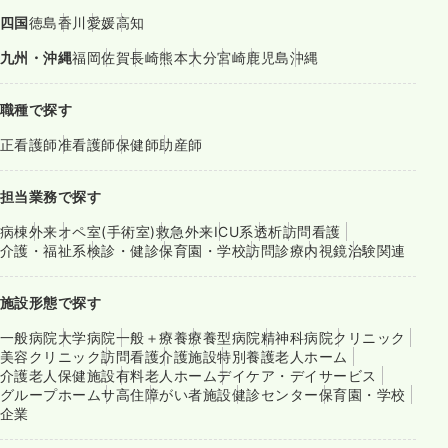
四国
徳島
香川
愛媛
高知
九州・沖縄
福岡
佐賀
長崎
熊本
大分
宮崎
鹿児島
沖縄
職種で探す
正看護師
准看護師
保健師
助産師
担当業務で探す
病棟
外来
オペ室(手術室)
救急外来
ICU系
透析
訪問看護
介護・福祉系
検診・健診
保育園・学校
訪問診療
内視鏡
治験関連
施設形態で探す
一般病院
大学病院
一般＋療養
療養型病院
精神科病院
クリニック
美容クリニック
訪問看護
介護施設
特別養護老人ホーム
介護老人保健施設
有料老人ホーム
デイケア・デイサービス
グループホーム
サ高住
障がい者施設
健診センター
保育園・学校
企業