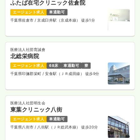
ふたば在宅クリニック佐倉院
エージェント求人
車通勤可
千葉県佐倉市
/ 京成臼井駅（京成本線） 徒歩1分
医療法人社団育誠會
北総栄病院
エージェント求人
68床
車通勤可
寮
千葉県印旛郡栄町
/ 安食駅（ＪＲ成田線） 徒歩9分
医療法人社団明生会
東葉クリニック八街
エージェント求人
車通勤可
千葉県八街市
/ 八街駅（ＪＲ総武本線） 徒歩20分