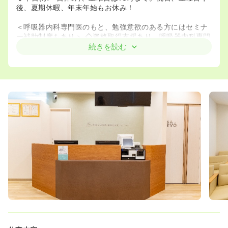
後、夏期休暇、年末年始もお休み！
＜呼吸器内科専門医のもと、勉強意欲のある方にはセミナ
ー補助制度もあり＞ ◇資格取得支援あり。呼吸器内科専門
の内科クリニックにて看護師として看護業務全般をお願い
続きを読む
します。
＜月給310,00円以上。相模大野駅より徒歩6分の好立地＞
◇給与・報酬: 310,000円以上。交通費支給、昇給年一
回。職場敷地内完全禁煙です。
2026年4月以降【早番、遅番】をつくる予定です。
①早番8：40～12：15 14：40～18：15
②遅番9：40～12：15 14：40～19：15