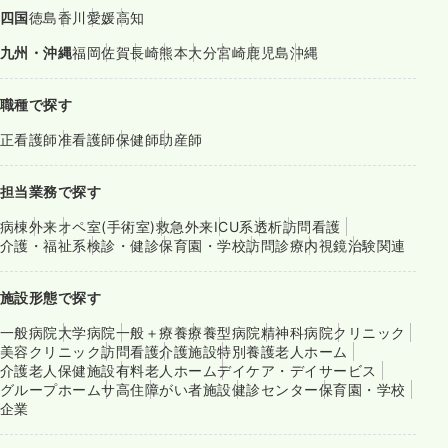
四国
徳島
香川
愛媛
高知
九州・沖縄
福岡
佐賀
長崎
熊本
大分
宮崎
鹿児島
沖縄
職種で探す
正看護師
准看護師
保健師
助産師
担当業務で探す
病棟
外来
オペ室(手術室)
救急外来
ICU系
透析
訪問看護
介護・福祉系
検診・健診
保育園・学校
訪問診療
内視鏡
治験関連
施設形態で探す
一般病院
大学病院
一般＋療養
療養型病院
精神科病院
クリニック
美容クリニック
訪問看護
介護施設
特別養護老人ホーム
介護老人保健施設
有料老人ホーム
デイケア・デイサービス
グループホーム
サ高住
障がい者施設
健診センター
保育園・学校
企業