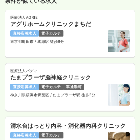
条件が似ている求人
医療法人AGRIE
アグリホームクリニックまちだ
直接応募求人
電子カルテ
東京都町田市
/ 成瀬駅 徒歩6分
医療法人バディ
たまプラーザ脳神経クリニック
直接応募求人
電子カルテ
車通勤可
神奈川県横浜市青葉区
/ たまプラーザ駅 徒歩2分
清水台はっとり内科・消化器内科クリニック
直接応募求人
電子カルテ