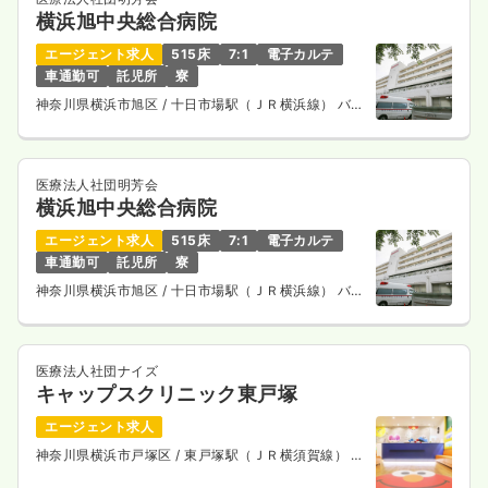
横浜旭中央総合病院
エージェント求人
515床
7:1
電子カルテ
車通勤可
託児所
寮
神奈川県横浜市旭区
/ 十日市場駅（ＪＲ横浜線） バス
14分
医療法人社団明芳会
横浜旭中央総合病院
エージェント求人
515床
7:1
電子カルテ
車通勤可
託児所
寮
神奈川県横浜市旭区
/ 十日市場駅（ＪＲ横浜線） バス
14分
医療法人社団ナイズ
キャップスクリニック東戸塚
エージェント求人
神奈川県横浜市戸塚区
/ 東戸塚駅（ＪＲ横須賀線） 徒
歩13分