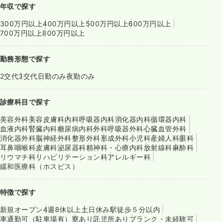
年収で探す
300万円以上
400万円以上
500万円以上
600万円以上
700万円以上
800万円以上
勤務形態で探す
2交代
3交代
日勤のみ
夜勤のみ
診療科目で探す
美容外科
美容皮膚科
内科
呼吸器内科
消化器内科
循環器内科
血液内科
腎臓内科
糖尿病内科
外科
呼吸器外科
心臓血管外科
消化器外科
脳神経外科
整形外科
形成外科
小児科
産婦人科
眼科
耳鼻咽喉科
皮膚科
泌尿器科
精神科・心療内科
放射線科
麻酔科
リウマチ科
リハビリテーション科
アレルギー科
緩和医療科（ホスピス）
特徴で探す
新規オープン
4週8休以上
土日休み
駅徒歩５分以内
車通勤可（駐車場有）
寮あり
託児所あり
ブランク・未経験可