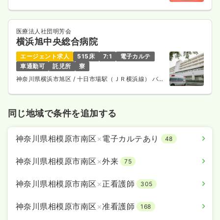
医療法人社団明芳会
横浜旭中央総合病院
エージェント求人
515床
7:1
電子カルテ
車通勤可
託児所
寮
神奈川県横浜市旭区
/ 十日市場駅（ＪＲ横浜線） バス
14分
同じ地域で条件を追加する
神奈川県相模原市南区
×
電子カルテあり
48
神奈川県相模原市南区
×
外来
75
神奈川県相模原市南区
×
正看護師
305
神奈川県相模原市南区
×
准看護師
168