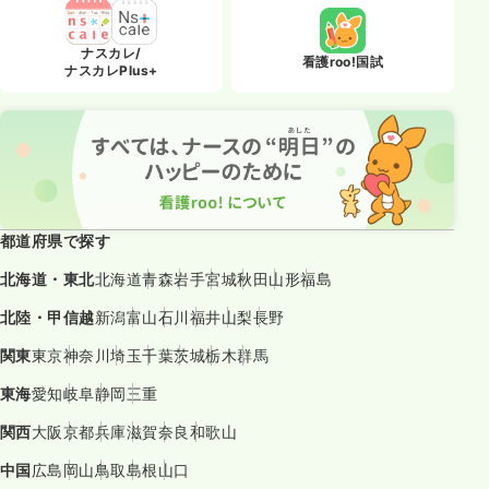
ナスカレ/
看護roo!国試
ナスカレPlus+
都道府県で探す
北海道・東北
北海道
青森
岩手
宮城
秋田
山形
福島
北陸・甲信越
新潟
富山
石川
福井
山梨
長野
関東
東京
神奈川
埼玉
千葉
茨城
栃木
群馬
東海
愛知
岐阜
静岡
三重
関西
大阪
京都
兵庫
滋賀
奈良
和歌山
中国
広島
岡山
鳥取
島根
山口