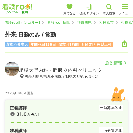
気になる
登録/ログイン
求人検索
メニュー
看護roo![カンゴルー]
看護roo! 転職
神奈川県
相模原市
相模原
外来
日勤のみ / 常勤
直接応募求人
年間休日125日
残業月1時間
月給31万円以上可
施設情報
相模大野内科・呼吸器内科クリニック
神奈川県相模原市南区 / 相模大野駅 徒歩6分
2026/06/09 更新
正看護師
一時募集休止
31.0
万円
/月
准看護師
一時募集休止