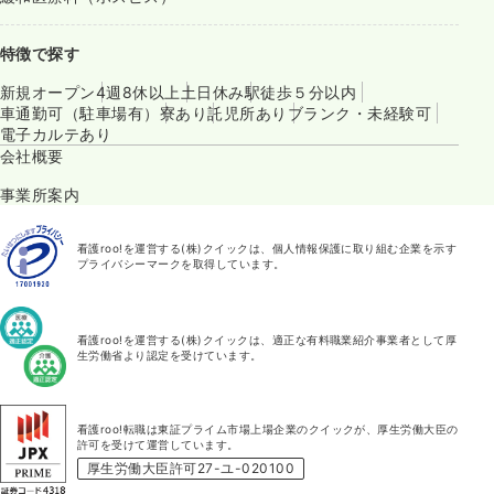
特徴で探す
新規オープン
4週8休以上
土日休み
駅徒歩５分以内
車通勤可（駐車場有）
寮あり
託児所あり
ブランク・未経験可
電子カルテあり
会社概要
事業所案内
看護roo!を運営する(株)クイックは、個人情報保護に取り組む企業を示す
プライバシーマークを取得しています。
看護roo!を運営する(株)クイックは、適正な有料職業紹介事業者として厚
生労働省より認定を受けています。
看護roo!転職は東証プライム市場上場企業のクイックが、厚生労働大臣の
許可を受けて運営しています。
厚生労働大臣許可27-ユ-020100