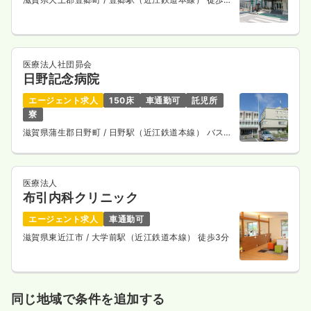
分
医療法人社団昴会
日野記念病院
エージェント求人
150床
車通勤可
託児所
寮
滋賀県蒲生郡日野町
/ 日野駅（近江鉄道本線） バス
14分
医療法人
布引内科クリニック
エージェント求人
車通勤可
滋賀県東近江市
/ 大学前駅（近江鉄道本線） 徒歩3分
同じ地域で条件を追加する