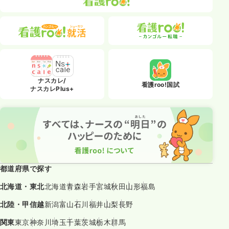
ナスカレ/
看護roo!国試
ナスカレPlus+
都道府県で探す
北海道・東北
北海道
青森
岩手
宮城
秋田
山形
福島
北陸・甲信越
新潟
富山
石川
福井
山梨
長野
関東
東京
神奈川
埼玉
千葉
茨城
栃木
群馬