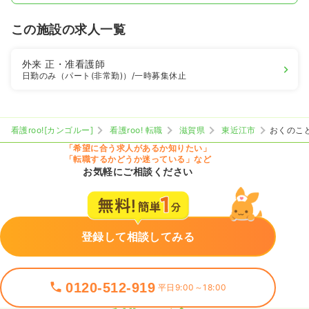
この施設の求人一覧
外来
正・准看護師
日勤のみ（パート(非常勤)）
/一時募集休止
看護roo![カンゴルー]
看護roo! 転職
滋賀県
東近江市
おくのこ
「希望に合う求人があるか知りたい」
「転職するかどうか迷っている」など
お気軽にご相談ください
登録して相談してみる
0120-512-919
平日9:00～18:00