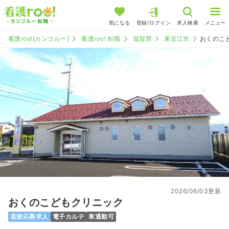
気になる
登録/ログイン
求人検索
メニュー
看護roo![カンゴルー]
看護roo! 転職
滋賀県
東近江市
おくのこ
2026/06/03更新
おくのこどもクリニック
直接応募求人
電子カルテ
車通勤可