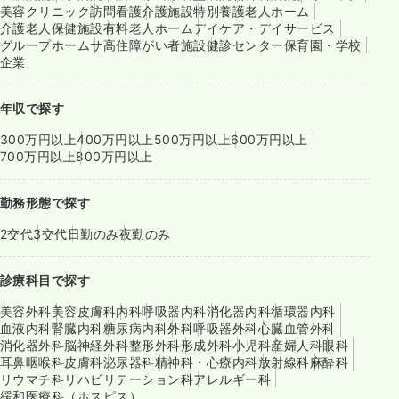
美容クリニック
訪問看護
介護施設
特別養護老人ホーム
介護老人保健施設
有料老人ホーム
デイケア・デイサービス
グループホーム
サ高住
障がい者施設
健診センター
保育園・学校
企業
年収で探す
300万円以上
400万円以上
500万円以上
600万円以上
700万円以上
800万円以上
勤務形態で探す
2交代
3交代
日勤のみ
夜勤のみ
診療科目で探す
美容外科
美容皮膚科
内科
呼吸器内科
消化器内科
循環器内科
血液内科
腎臓内科
糖尿病内科
外科
呼吸器外科
心臓血管外科
消化器外科
脳神経外科
整形外科
形成外科
小児科
産婦人科
眼科
耳鼻咽喉科
皮膚科
泌尿器科
精神科・心療内科
放射線科
麻酔科
リウマチ科
リハビリテーション科
アレルギー科
緩和医療科（ホスピス）