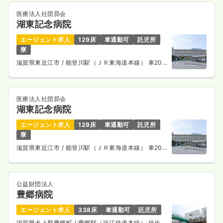
医療法人社団昴会
湖東記念病院
エージェント求人
129床
車通勤可
託児所
寮
滋賀県東近江市
/ 能登川駅（ＪＲ東海道本線） 車20
分
医療法人社団昴会
湖東記念病院
エージェント求人
129床
車通勤可
託児所
寮
滋賀県東近江市
/ 能登川駅（ＪＲ東海道本線） 車20
分
公益財団法人
豊郷病院
エージェント求人
338床
車通勤可
託児所
滋賀県犬上郡豊郷町
/ 豊郷駅（近江鉄道本線） 徒歩2