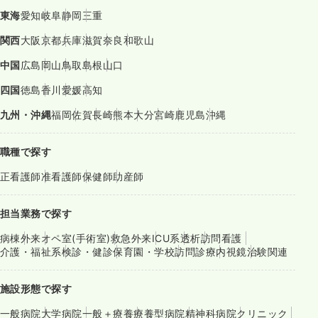
東海
愛知
岐阜
静岡
三重
関西
大阪
京都
兵庫
滋賀
奈良
和歌山
中国
広島
岡山
鳥取
島根
山口
四国
徳島
香川
愛媛
高知
九州・沖縄
福岡
佐賀
長崎
熊本
大分
宮崎
鹿児島
沖縄
職種で探す
正看護師
准看護師
保健師
助産師
担当業務で探す
病棟
外来
オペ室(手術室)
救急外来
ICU系
透析
訪問看護
介護・福祉系
検診・健診
保育園・学校
訪問診療
内視鏡
治験関連
施設形態で探す
一般病院
大学病院
一般＋療養
療養型病院
精神科病院
クリニック