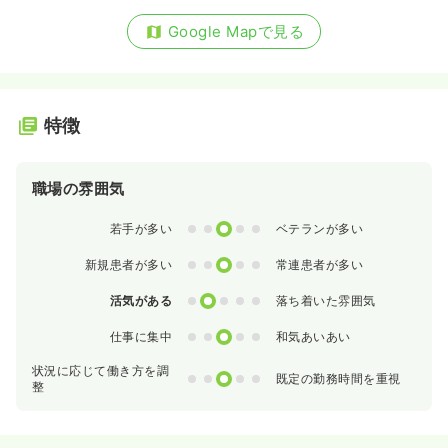
Google Mapで見る
特徴
職場の雰囲気
0
1
2
3
4
若手が多い
ベテランが多い
0
1
2
3
4
新規患者が多い
常連患者が多い
0
1
2
3
4
活気がある
落ち着いた雰囲気
0
1
2
3
4
仕事に集中
和気あいあい
状況に応じて働き方を調
0
1
2
3
4
既定の勤務時間を重視
整