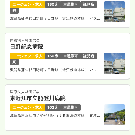
エージェント求人
150床
車通勤可
託児所
寮
滋賀県蒲生郡日野町
/ 日野駅（近江鉄道本線） バス
14分
医療法人社団昴会
日野記念病院
エージェント求人
150床
車通勤可
託児所
寮
滋賀県蒲生郡日野町
/ 日野駅（近江鉄道本線） バス
14分
医療法人社団昴会
東近江市立能登川病院
エージェント求人
102床
車通勤可
滋賀県東近江市
/ 能登川駅（ＪＲ東海道本線） 徒歩7
分