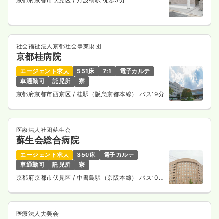
京都府京都市伏見区
/ 丹波橋駅 徒歩3分
社会福祉法人京都社会事業財団
京都桂病院
エージェント求人
551床
7:1
電子カルテ
車通勤可
託児所
寮
京都府京都市西京区
/ 桂駅（阪急京都本線） バス19分
医療法人社団蘇生会
蘇生会総合病院
エージェント求人
350床
電子カルテ
車通勤可
託児所
寮
京都府京都市伏見区
/ 中書島駅（京阪本線） バス10
分
医療法人大美会