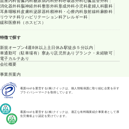
血液内科
腎臓内科
糖尿病内科
外科
呼吸器外科
心臓血管外科
消化器外科
脳神経外科
整形外科
形成外科
小児科
産婦人科
眼科
耳鼻咽喉科
皮膚科
泌尿器科
精神科・心療内科
放射線科
麻酔科
リウマチ科
リハビリテーション科
アレルギー科
緩和医療科（ホスピス）
特徴で探す
新規オープン
4週8休以上
土日休み
駅徒歩５分以内
車通勤可（駐車場有）
寮あり
託児所あり
ブランク・未経験可
電子カルテあり
会社概要
事業所案内
看護roo!を運営する(株)クイックは、個人情報保護に取り組む企業を示す
プライバシーマークを取得しています。
看護roo!を運営する(株)クイックは、適正な有料職業紹介事業者として厚
生労働省より認定を受けています。