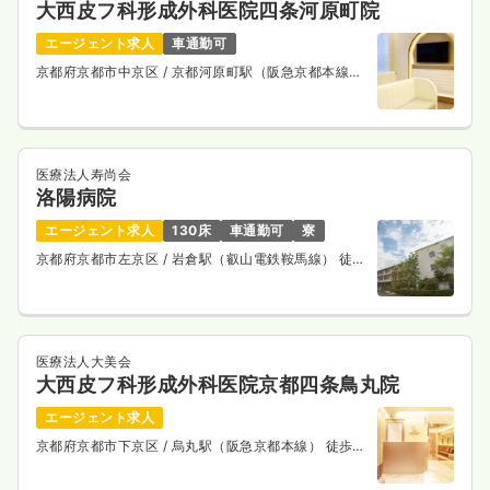
大西皮フ科形成外科医院四条河原町院
エージェント求人
車通勤可
京都府京都市中京区
/ 京都河原町駅（阪急京都本線）
徒歩1分
医療法人寿尚会
洛陽病院
エージェント求人
130床
車通勤可
寮
京都府京都市左京区
/ 岩倉駅（叡山電鉄鞍馬線） 徒歩
15分
医療法人大美会
大西皮フ科形成外科医院京都四条鳥丸院
エージェント求人
京都府京都市下京区
/ 烏丸駅（阪急京都本線） 徒歩1
分