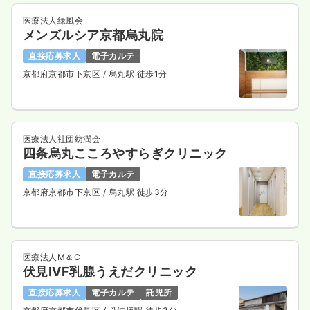
医療法人緑風会
メンズルシア京都烏丸院
直接応募求人
電子カルテ
京都府京都市下京区
/ 烏丸駅 徒歩1分
医療法人社団紡潤会
四条烏丸こころやすらぎクリニック
直接応募求人
電子カルテ
京都府京都市下京区
/ 烏丸駅 徒歩3分
医療法人M＆C
伏見IVF乳腺うえだクリニック
直接応募求人
電子カルテ
託児所