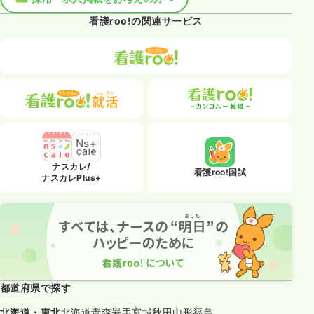
看護roo!の関連サービス
ナスカレ/
看護roo!国試
ナスカレPlus+
都道府県で探す
北海道・東北
北海道
青森
岩手
宮城
秋田
山形
福島