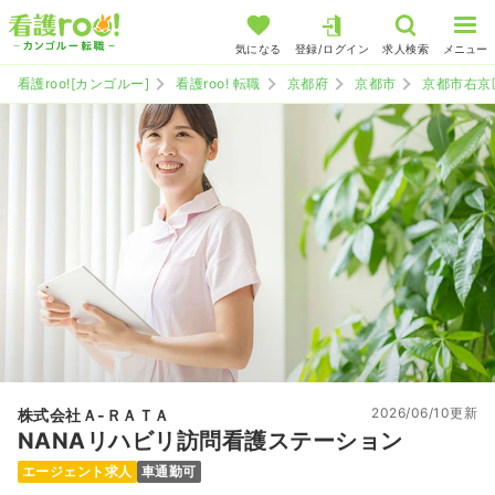
気になる
登録/ログイン
求人検索
メニュー
看護roo![カンゴルー]
看護roo! 転職
京都府
京都市
京都市右京
2026/06/10更新
株式会社Ａ‐ＲＡＴＡ
NANAリハビリ訪問看護ステーション
エージェント求人
車通勤可