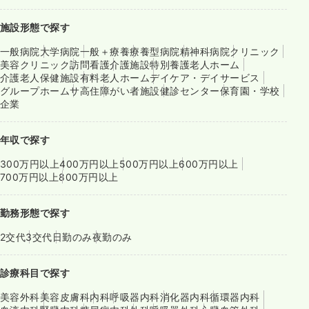
施設形態で探す
一般病院
大学病院
一般＋療養
療養型病院
精神科病院
クリニック
美容クリニック
訪問看護
介護施設
特別養護老人ホーム
介護老人保健施設
有料老人ホーム
デイケア・デイサービス
グループホーム
サ高住
障がい者施設
健診センター
保育園・学校
企業
年収で探す
300万円以上
400万円以上
500万円以上
600万円以上
700万円以上
800万円以上
勤務形態で探す
2交代
3交代
日勤のみ
夜勤のみ
診療科目で探す
美容外科
美容皮膚科
内科
呼吸器内科
消化器内科
循環器内科