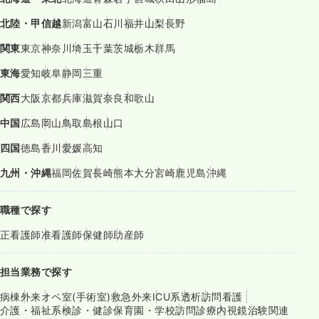
北陸・甲信越
新潟
富山
石川
福井
山梨
長野
関東
東京
神奈川
埼玉
千葉
茨城
栃木
群馬
東海
愛知
岐阜
静岡
三重
関西
大阪
京都
兵庫
滋賀
奈良
和歌山
中国
広島
岡山
鳥取
島根
山口
四国
徳島
香川
愛媛
高知
九州・沖縄
福岡
佐賀
長崎
熊本
大分
宮崎
鹿児島
沖縄
職種で探す
正看護師
准看護師
保健師
助産師
担当業務で探す
病棟
外来
オペ室(手術室)
救急外来
ICU系
透析
訪問看護
介護・福祉系
検診・健診
保育園・学校
訪問診療
内視鏡
治験関連