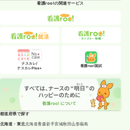
看護roo!の関連サービス
ナスカレ/
看護roo!国試
ナスカレPlus+
都道府県で探す
北海道・東北
北海道
青森
岩手
宮城
秋田
山形
福島