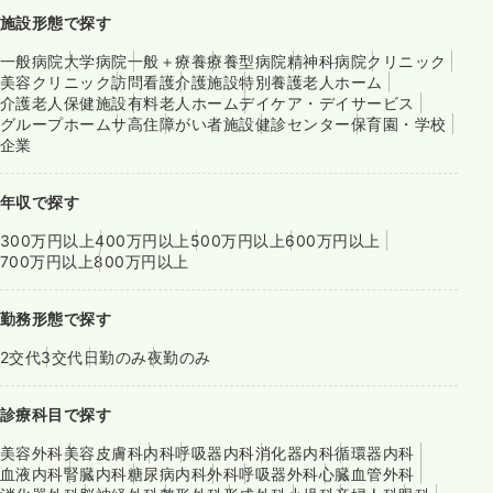
施設形態で探す
一般病院
大学病院
一般＋療養
療養型病院
精神科病院
クリニック
美容クリニック
訪問看護
介護施設
特別養護老人ホーム
介護老人保健施設
有料老人ホーム
デイケア・デイサービス
グループホーム
サ高住
障がい者施設
健診センター
保育園・学校
企業
年収で探す
300万円以上
400万円以上
500万円以上
600万円以上
700万円以上
800万円以上
勤務形態で探す
2交代
3交代
日勤のみ
夜勤のみ
診療科目で探す
美容外科
美容皮膚科
内科
呼吸器内科
消化器内科
循環器内科
血液内科
腎臓内科
糖尿病内科
外科
呼吸器外科
心臓血管外科