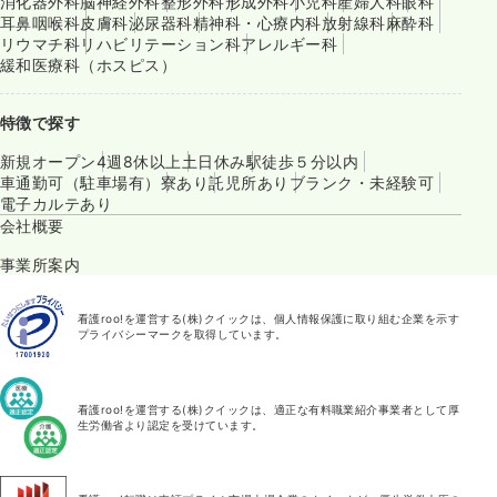
消化器外科
脳神経外科
整形外科
形成外科
小児科
産婦人科
眼科
耳鼻咽喉科
皮膚科
泌尿器科
精神科・心療内科
放射線科
麻酔科
リウマチ科
リハビリテーション科
アレルギー科
緩和医療科（ホスピス）
特徴で探す
新規オープン
4週8休以上
土日休み
駅徒歩５分以内
車通勤可（駐車場有）
寮あり
託児所あり
ブランク・未経験可
電子カルテあり
会社概要
事業所案内
看護roo!を運営する(株)クイックは、個人情報保護に取り組む企業を示す
プライバシーマークを取得しています。
看護roo!を運営する(株)クイックは、適正な有料職業紹介事業者として厚
生労働省より認定を受けています。