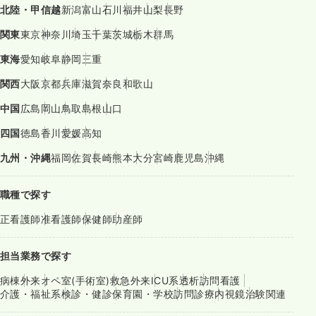
北陸・甲信越
新潟
富山
石川
福井
山梨
長野
関東
東京
神奈川
埼玉
千葉
茨城
栃木
群馬
東海
愛知
岐阜
静岡
三重
関西
大阪
京都
兵庫
滋賀
奈良
和歌山
中国
広島
岡山
鳥取
島根
山口
四国
徳島
香川
愛媛
高知
九州・沖縄
福岡
佐賀
長崎
熊本
大分
宮崎
鹿児島
沖縄
職種で探す
正看護師
准看護師
保健師
助産師
担当業務で探す
病棟
外来
オペ室(手術室)
救急外来
ICU系
透析
訪問看護
介護・福祉系
検診・健診
保育園・学校
訪問診療
内視鏡
治験関連