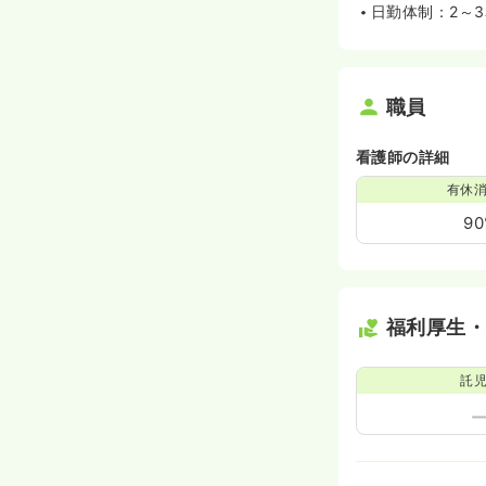
日勤体制：2～
職員
看護師の詳細
有休
9
福利厚生
託