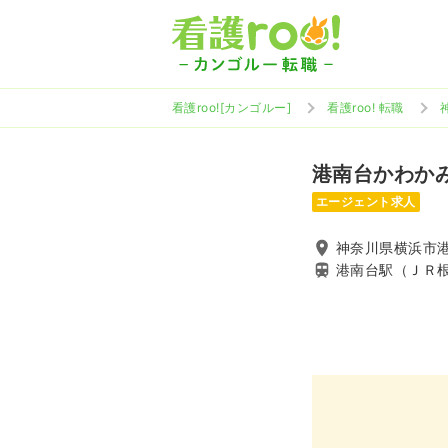
看護roo![カンゴルー]
看護roo! 転職
港南台かわか
エージェント求人
神奈川県横浜市港南
港南台駅（ＪＲ