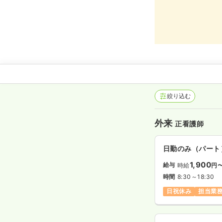
絞り込む
外来
正看護師
日勤のみ（パート
1,900
給与
時給
円
時間
8:30～18:30
日祝休み
担当業