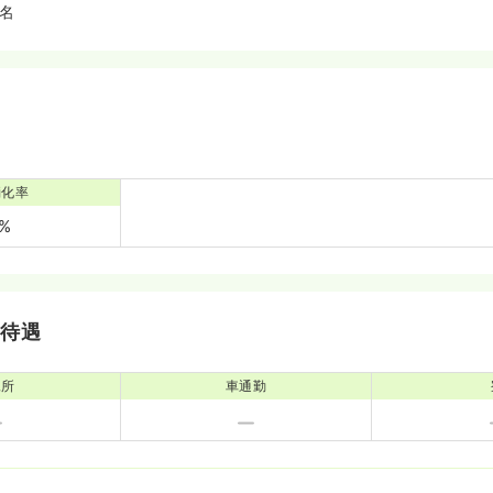
3名
消化率
0%
・待遇
児所
車通勤