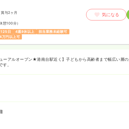
賞与2ヶ月
気になる
休憩100分）
125日
4週8休以上
担当業務未経験可
4万円以上可
リニューアルオープン★港南台駅近く】子どもから高齢者まで幅広い層
です。
目