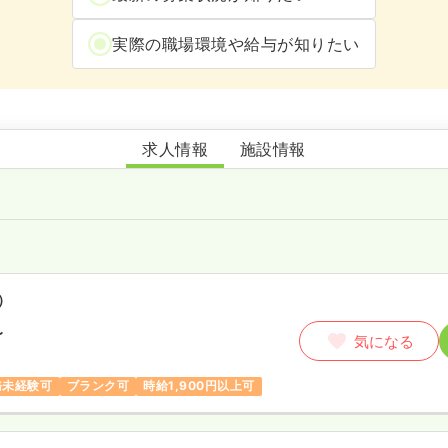
実際の職場環境や給与が知りたい
港南台かわかみ泌尿器科クリニック
求人情報
施設情報
）
〜
気になる
務未経験可
ブランク可
時給1,900円以上可