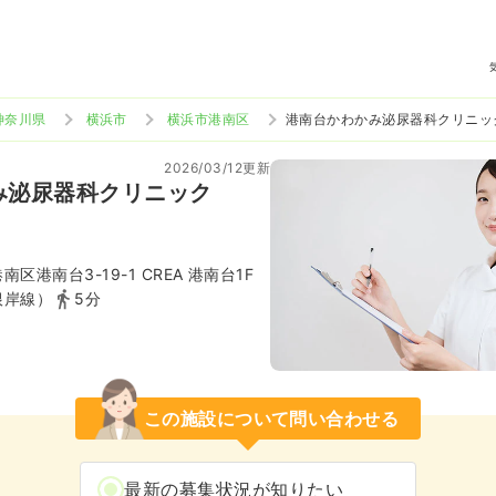
神奈川県
横浜市
横浜市港南区
港南台かわかみ泌尿器科クリニッ
2026/03/12更新
み泌尿器科クリニック
区港南台3-19-1 CREA 港南台1F
根岸線）
5分
この施設について問い合わせる
最新の募集状況が知りたい