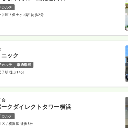
子カルテ
ケ谷区
/ 保土ヶ谷駅 徒歩2分
会
リニック
子カルテ
車通勤可
東逗子駅 徒歩14分
杏会
パークダイレクトタワー横浜
子カルテ
川区
/ 横浜駅 徒歩3分