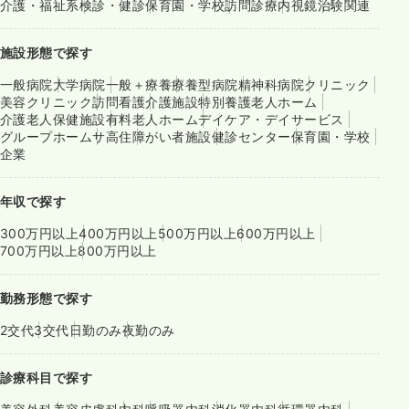
介護・福祉系
検診・健診
保育園・学校
訪問診療
内視鏡
治験関連
施設形態で探す
一般病院
大学病院
一般＋療養
療養型病院
精神科病院
クリニック
美容クリニック
訪問看護
介護施設
特別養護老人ホーム
介護老人保健施設
有料老人ホーム
デイケア・デイサービス
グループホーム
サ高住
障がい者施設
健診センター
保育園・学校
企業
年収で探す
300万円以上
400万円以上
500万円以上
600万円以上
700万円以上
800万円以上
勤務形態で探す
2交代
3交代
日勤のみ
夜勤のみ
診療科目で探す