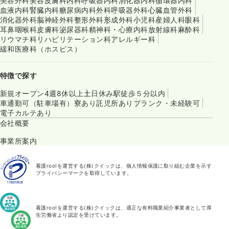
美容外科
美容皮膚科
内科
呼吸器内科
消化器内科
循環器内科
血液内科
腎臓内科
糖尿病内科
外科
呼吸器外科
心臓血管外科
消化器外科
脳神経外科
整形外科
形成外科
小児科
産婦人科
眼科
耳鼻咽喉科
皮膚科
泌尿器科
精神科・心療内科
放射線科
麻酔科
リウマチ科
リハビリテーション科
アレルギー科
緩和医療科（ホスピス）
特徴で探す
新規オープン
4週8休以上
土日休み
駅徒歩５分以内
車通勤可（駐車場有）
寮あり
託児所あり
ブランク・未経験可
電子カルテあり
会社概要
事業所案内
看護roo!を運営する(株)クイックは、個人情報保護に取り組む企業を示す
プライバシーマークを取得しています。
看護roo!を運営する(株)クイックは、適正な有料職業紹介事業者として厚
生労働省より認定を受けています。