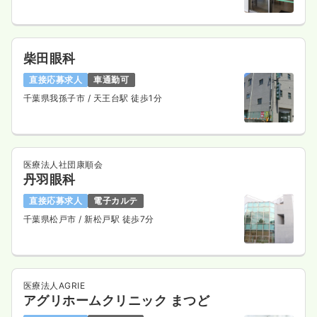
柴田眼科
直接応募求人
車通勤可
千葉県我孫子市
/ 天王台駅 徒歩1分
医療法人社団康順会
丹羽眼科
直接応募求人
電子カルテ
千葉県松戸市
/ 新松戸駅 徒歩7分
医療法人AGRIE
アグリホームクリニック まつど