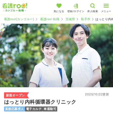
気になる
登録/ログイン
求人検索
メニュー
看護roo![カンゴルー]
看護roo! 転職
茨城県
取手市
はっとり内
2025/10/22更新
新規オープン
はっとり内科循環器クリニック
直接応募求人
電子カルテ
車通勤可