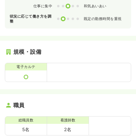
0
1
2
3
4
仕事に集中
和気あいあい
状況に応じて働き方を調
0
1
2
3
4
既定の勤務時間を重視
整
規模・設備
電子カルテ
職員
総職員数
看護師数
5名
2名