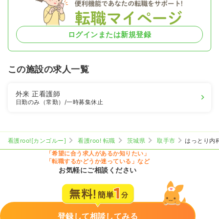
ログインまたは新規登録
この施設の求人一覧
外来
正看護師
日勤のみ（常勤）
/一時募集休止
看護roo![カンゴルー]
看護roo! 転職
茨城県
取手市
はっとり内
「希望に合う求人があるか知りたい」
「転職するかどうか迷っている」など
お気軽にご相談ください
登録して相談してみる