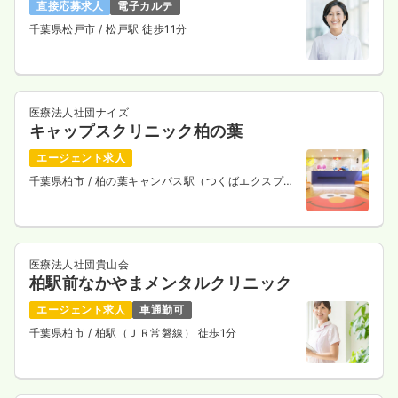
直接応募求人
電子カルテ
千葉県松戸市
/ 松戸駅 徒歩11分
医療法人社団ナイズ
キャップスクリニック柏の葉
エージェント求人
千葉県柏市
/ 柏の葉キャンパス駅（つくばエクスプレ
ス） 徒歩3分
医療法人社団貴山会
柏駅前なかやまメンタルクリニック
エージェント求人
車通勤可
千葉県柏市
/ 柏駅（ＪＲ常磐線） 徒歩1分