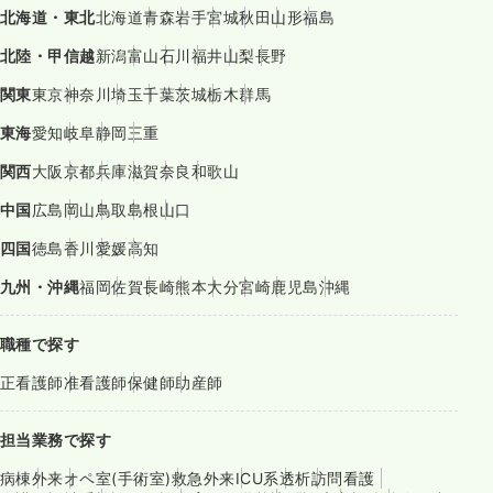
北海道・東北
北海道
青森
岩手
宮城
秋田
山形
福島
北陸・甲信越
新潟
富山
石川
福井
山梨
長野
関東
東京
神奈川
埼玉
千葉
茨城
栃木
群馬
東海
愛知
岐阜
静岡
三重
関西
大阪
京都
兵庫
滋賀
奈良
和歌山
中国
広島
岡山
鳥取
島根
山口
四国
徳島
香川
愛媛
高知
九州・沖縄
福岡
佐賀
長崎
熊本
大分
宮崎
鹿児島
沖縄
職種で探す
正看護師
准看護師
保健師
助産師
担当業務で探す
病棟
外来
オペ室(手術室)
救急外来
ICU系
透析
訪問看護