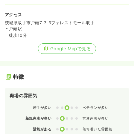
アクセス
茨城県取手市戸頭7-7-3フォレストモール取手
戸頭駅
徒歩10分
Google Mapで見る
特徴
職場の雰囲気
0
1
2
3
4
若手が多い
ベテランが多い
0
1
2
3
4
新規患者が多い
常連患者が多い
0
1
2
3
4
活気がある
落ち着いた雰囲気