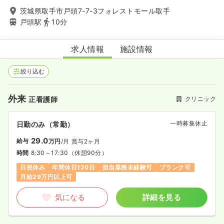
茨城県取手市戸頭7-7-3フォレストモール取手
戸頭駅
10分
はっとり内科循環器クリニック
求人情報
施設情報
絞り込む
外来
クリニック
正看護師
一時募集休止
日勤のみ（常勤）
29.0
給与
万円
/月
賞与2ヶ月
時間
8:30～17:30
（休憩90分）
日祝休み
年間休日120日
担当業務未経験可
ブランク可
月給29万円以上可
気になる
詳細を見る