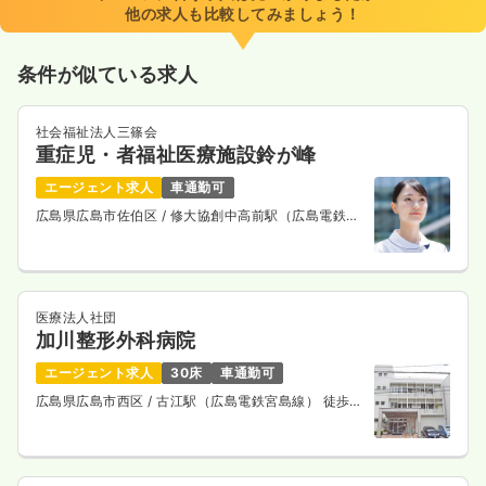
他の求人も比較してみましょう！
条件が似ている求人
社会福祉法人三篠会
重症児・者福祉医療施設鈴が峰
エージェント求人
車通勤可
広島県広島市佐伯区
/ 修大協創中高前駅（広島電鉄宮
島線） 車9分
医療法人社団
加川整形外科病院
エージェント求人
30床
車通勤可
広島県広島市西区
/ 古江駅（広島電鉄宮島線） 徒歩7
分