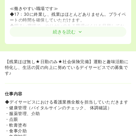
≪働きやすい職場です≫
◆17：30に終業し、残業はほとんどありません。プライベ
ートの時間を確保していただけます。
◆明るい職場で、やりがいのある職場づくりを目指してお
り、働きやすい環境です♪
続きを読む
【残業ほぼ無し★日勤のみ★社会保険完備】運動と趣味活動に
特化し、生活の質の向上に努めているデイサービスでの募集で
す♪
仕事内容
◆デイサービスにおける看護業務全般を担当していただきます
・健康管理（バイタルサインのチェック、 体調確認）
・服薬管理、介助
・点眼
・軟膏塗布
・食事介助