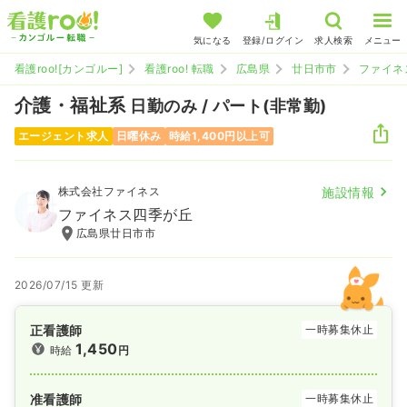
気になる
登録/ログイン
求人検索
メニュー
看護roo![カンゴルー]
看護roo! 転職
広島県
廿日市市
ファイネ
介護・福祉系
日勤のみ / パート(非常勤)
エージェント求人
日曜休み
時給1,400円以上可
株式会社ファイネス
施設情報
ファイネス四季が丘
広島県廿日市市
2026/07/15 更新
正看護師
一時募集休止
1,450
時給
円
准看護師
一時募集休止