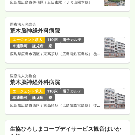
広島県広島市佐伯区
/ 五日市駅（ＪＲ山陽本線）
医療法人光臨会
荒木脳神経外科病院
エージェント求人
110床
電子カルテ
車通勤可
託児所
寮
広島県広島市西区
/ 東高須駅（広島電鉄宮島線） 徒歩
3分
医療法人光臨会
荒木脳神経外科病院
エージェント求人
110床
電子カルテ
車通勤可
託児所
寮
広島県広島市西区
/ 東高須駅（広島電鉄宮島線） 徒歩
3分
生協ひろしまコープデイサービス観音はいか