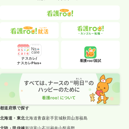
ナスカレ/
看護roo!国試
ナスカレPlus+
都道府県で探す
北海道・東北
北海道
青森
岩手
宮城
秋田
山形
福島
北陸・甲信越
新潟
富山
石川
福井
山梨
長野