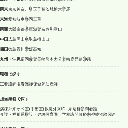
関東
東京
神奈川
埼玉
千葉
茨城
栃木
群馬
東海
愛知
岐阜
静岡
三重
関西
大阪
京都
兵庫
滋賀
奈良
和歌山
中国
広島
岡山
鳥取
島根
山口
四国
徳島
香川
愛媛
高知
九州・沖縄
福岡
佐賀
長崎
熊本
大分
宮崎
鹿児島
沖縄
職種で探す
正看護師
准看護師
保健師
助産師
担当業務で探す
病棟
外来
オペ室(手術室)
救急外来
ICU系
透析
訪問看護
介護・福祉系
検診・健診
保育園・学校
訪問診療
内視鏡
治験関連