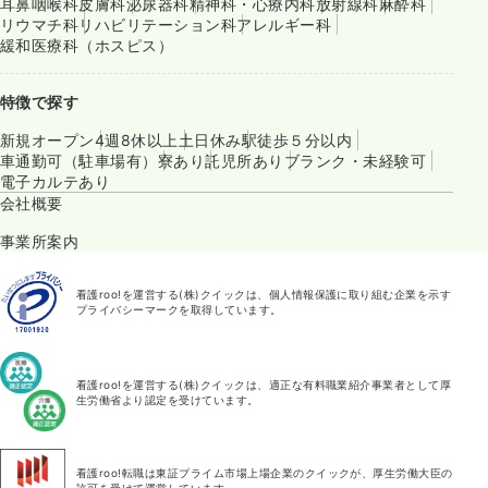
耳鼻咽喉科
皮膚科
泌尿器科
精神科・心療内科
放射線科
麻酔科
リウマチ科
リハビリテーション科
アレルギー科
緩和医療科（ホスピス）
特徴で探す
新規オープン
4週8休以上
土日休み
駅徒歩５分以内
車通勤可（駐車場有）
寮あり
託児所あり
ブランク・未経験可
電子カルテあり
会社概要
事業所案内
看護roo!を運営する(株)クイックは、個人情報保護に取り組む企業を示す
プライバシーマークを取得しています。
看護roo!を運営する(株)クイックは、適正な有料職業紹介事業者として厚
生労働省より認定を受けています。
看護roo!転職は東証プライム市場上場企業のクイックが、厚生労働大臣の
許可を受けて運営しています。