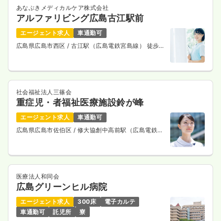
あなぶきメディカルケア株式会社
アルファリビング広島古江駅前
エージェント求人
車通勤可
広島県広島市西区
/ 古江駅（広島電鉄宮島線） 徒歩3
分
社会福祉法人三篠会
重症児・者福祉医療施設鈴が峰
エージェント求人
車通勤可
広島県広島市佐伯区
/ 修大協創中高前駅（広島電鉄宮
島線） 車9分
医療法人和同会
広島グリーンヒル病院
エージェント求人
300床
電子カルテ
車通勤可
託児所
寮