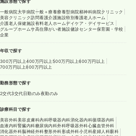
施設形態で探す
一般病院
大学病院
一般＋療養
療養型病院
精神科病院
クリニック
美容クリニック
訪問看護
介護施設
特別養護老人ホーム
介護老人保健施設
有料老人ホーム
デイケア・デイサービス
グループホーム
サ高住
障がい者施設
健診センター
保育園・学校
企業
年収で探す
300万円以上
400万円以上
500万円以上
600万円以上
700万円以上
800万円以上
勤務形態で探す
2交代
3交代
日勤のみ
夜勤のみ
診療科目で探す
美容外科
美容皮膚科
内科
呼吸器内科
消化器内科
循環器内科
血液内科
腎臓内科
糖尿病内科
外科
呼吸器外科
心臓血管外科
消化器外科
脳神経外科
整形外科
形成外科
小児科
産婦人科
眼科