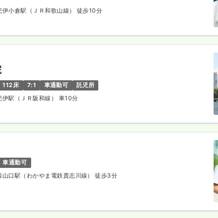
 紀伊小倉駅（ＪＲ和歌山線） 徒歩10分
院
112床
7:1
車通勤可
託児所
 紀伊駅（ＪＲ阪和線） 車10分
車通勤可
 西山口駅（わかやま電鉄貴志川線） 徒歩3分