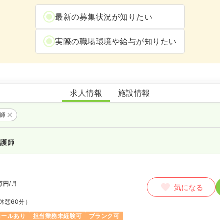
最新の募集状況が知りたい
実際の職場環境や給与が知りたい
ノア訪問看護ステーション
求人情報
施設情報
護師
看護師
万円
/月
気になる
休憩60分）
コールあり
担当業務未経験可
ブランク可