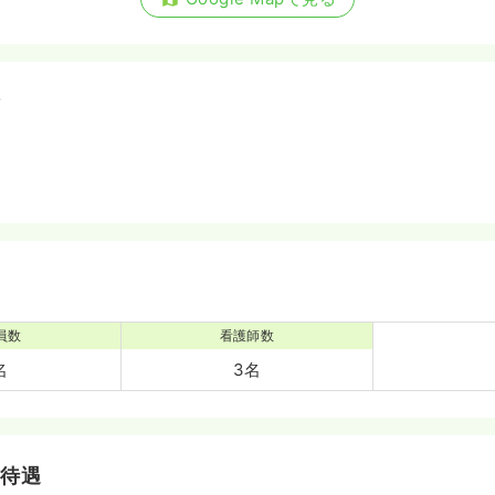
備
員数
看護師数
名
3名
・待遇