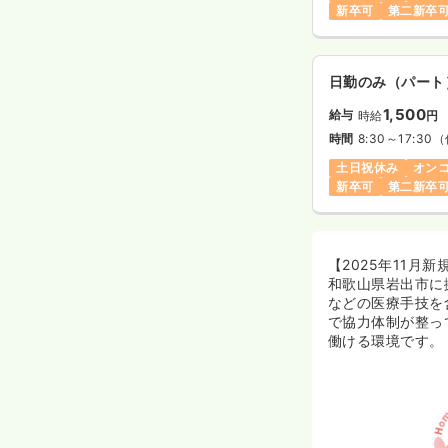
新卒可
第二新卒
日勤のみ（パート
1,500
給与
時給
円
時間
8:30～17:30
（
土日祝休み
オン
新卒可
第二新卒
【2025年11
和歌山県岩出市に
などの医療手技を
で協力体制が整っ
働ける環境です。