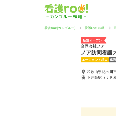
看護roo![カンゴルー]
看護roo! 転職
新規オープン
合同会社ノア
ノア訪問看護
エージェント求人
車
和歌山県紀の川
下井阪駅（ＪＲ