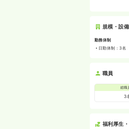
規模・設
勤務体制
日勤体制：3名
職員
総職
3
福利厚生