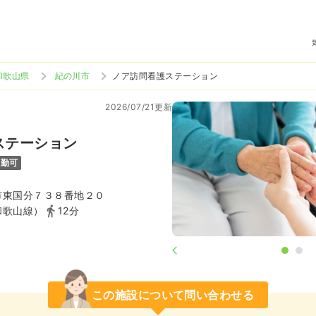
和歌山県
紀の川市
ノア訪問看護ステーション
2026/07/21更新
ステーション
通勤可
市東国分７３８番地２０
和歌山線）
12分
この施設について問い合わせる