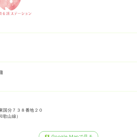
目
東国分７３８番地２０
和歌山線）
Google Mapで見る