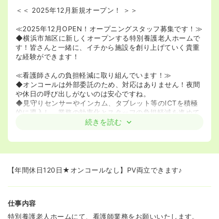
＜＜ 2025年12月新規オープン！ ＞＞
≪2025年12月OPEN！オープニングスタッフ募集です！≫
◆横浜市旭区に新しくオープンする特別養護老人ホームで
す！皆さんと一緒に、イチから施設を創り上げていく貴重
な経験ができます！
≪看護師さんの負担軽減に取り組んでいます！≫
◆オンコールは外部委託のため、対応はありません！夜間
や休日の呼び出しがないのは安心ですね。
◆見守りセンサーやインカム、タブレット等のICTを積極
的に導入し、業務の効率化とスタッフの負担軽減を進めて
います。
続きを読む
≪年間休日120日＆充実の福利厚生が魅力です！≫
◆お休みはリフレッシュ休暇を含め年間120日！賞与実績
3.2～4ヶ月分や家族手当など、待遇面も充実しています。
◆車通勤可（無料駐車場あり）、法人保育園、歯科治療費
【年間休日120日★オンコールなし】PV両立できます♪
補助（ご家族も適用！）、職員マッサージなど、長く働け
る福利厚生が豊富です。
仕事内容
特別養護老人ホームにて、看護師業務をお願いいたします。