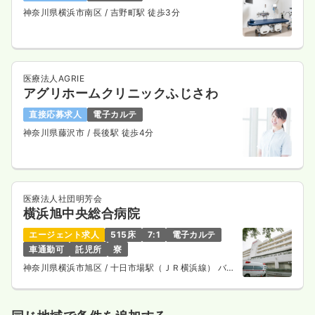
神奈川県横浜市南区
/ 吉野町駅 徒歩3分
医療法人AGRIE
アグリホームクリニックふじさわ
直接応募求人
電子カルテ
神奈川県藤沢市
/ 長後駅 徒歩4分
医療法人社団明芳会
横浜旭中央総合病院
エージェント求人
515床
7:1
電子カルテ
車通勤可
託児所
寮
神奈川県横浜市旭区
/ 十日市場駅（ＪＲ横浜線） バス
14分