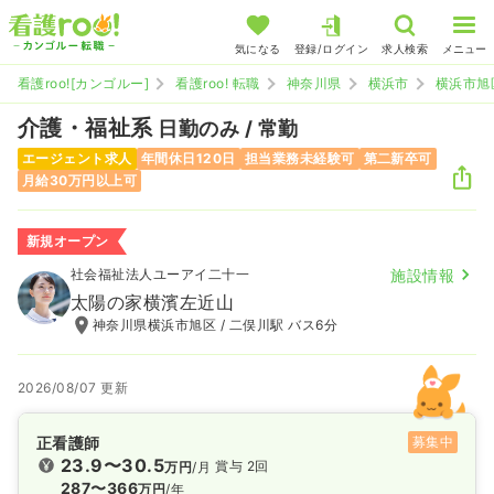
気になる
登録/ログイン
求人検索
メニュー
看護roo![カンゴルー]
看護roo! 転職
神奈川県
横浜市
横浜市旭
介護・福祉系
日勤のみ / 常勤
エージェント求人
年間休日120日
担当業務未経験可
第二新卒可
月給30万円以上可
新規オープン
社会福祉法人ユーアイ二十一
施設情報
太陽の家横濱左近山
神奈川県横浜市旭区 / 二俣川駅 バス6分
2026/08/07 更新
正看護師
募集中
23.9〜30.5
賞与 2回
万円
/月
287〜366
万円
/年