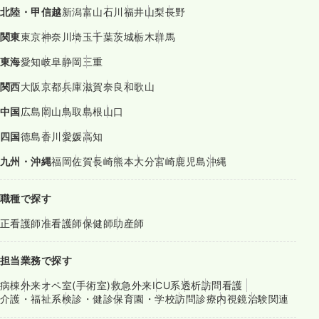
北陸・甲信越
新潟
富山
石川
福井
山梨
長野
関東
東京
神奈川
埼玉
千葉
茨城
栃木
群馬
東海
愛知
岐阜
静岡
三重
関西
大阪
京都
兵庫
滋賀
奈良
和歌山
中国
広島
岡山
鳥取
島根
山口
四国
徳島
香川
愛媛
高知
九州・沖縄
福岡
佐賀
長崎
熊本
大分
宮崎
鹿児島
沖縄
職種で探す
正看護師
准看護師
保健師
助産師
担当業務で探す
病棟
外来
オペ室(手術室)
救急外来
ICU系
透析
訪問看護
介護・福祉系
検診・健診
保育園・学校
訪問診療
内視鏡
治験関連