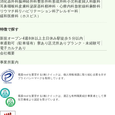
消化器外科
脳神経外科
整形外科
形成外科
小児科
産婦人科
眼科
耳鼻咽喉科
皮膚科
泌尿器科
精神科・心療内科
放射線科
麻酔科
リウマチ科
リハビリテーション科
アレルギー科
緩和医療科（ホスピス）
特徴で探す
新規オープン
4週8休以上
土日休み
駅徒歩５分以内
車通勤可（駐車場有）
寮あり
託児所あり
ブランク・未経験可
電子カルテあり
会社概要
事業所案内
看護roo!を運営する(株)クイックは、個人情報保護に取り組む企業を示す
プライバシーマークを取得しています。
看護roo!を運営する(株)クイックは、適正な有料職業紹介事業者として厚
生労働省より認定を受けています。