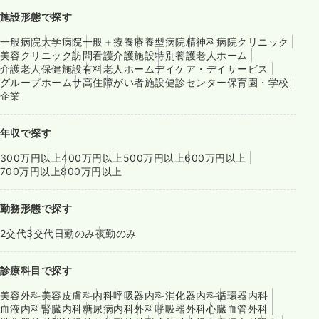
施設形態で探す
一般病院
大学病院
一般＋療養
療養型病院
精神科病院
クリニック
美容クリニック
訪問看護
介護施設
特別養護老人ホーム
介護老人保健施設
有料老人ホーム
デイケア・デイサービス
グループホーム
サ高住
障がい者施設
健診センター
保育園・学校
企業
年収で探す
300万円以上
400万円以上
500万円以上
600万円以上
700万円以上
800万円以上
勤務形態で探す
2交代
3交代
日勤のみ
夜勤のみ
診療科目で探す
美容外科
美容皮膚科
内科
呼吸器内科
消化器内科
循環器内科
血液内科
腎臓内科
糖尿病内科
外科
呼吸器外科
心臓血管外科