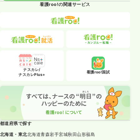
看護roo!の関連サービス
ナスカレ/
看護roo!国試
ナスカレPlus+
都道府県で探す
北海道・東北
北海道
青森
岩手
宮城
秋田
山形
福島