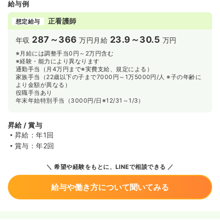
給与例
正看護師
想定給与
287～366
23.9～30.5
年収
万円
月給
万円
※月給には調整手当0円～2万円含む
※経験・能力により異なります
通勤手当（月4万円まで※実費支給、規定による）
家族手当（22歳以下の子まで7000円～1万5000円/人 ※子の年齢に
より金額が異なる）
役職手当あり
年末年始特別手当（3000円/日※12/31～1/3）
昇給 / 賞与
昇給：年1回
賞与：年2回
希望や経験をもとに、LINEで相談できる
給与や働き方について聞いてみる