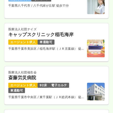
千葉県八千代市
/ 八千代緑が丘駅 徒歩11分
医療法人社団ナイズ
キャップスクリニック稲毛海岸
エージェント求人
車通勤可
千葉県千葉市美浜区
/ 稲毛海岸駅（ＪＲ京葉線） 徒歩
2分
医療法人社団福生会
斎藤労災病院
エージェント求人
92床
電子カルテ
車通勤可
千葉県千葉市中央区
/ 東千葉駅（ＪＲ総武本線） 徒歩
15分