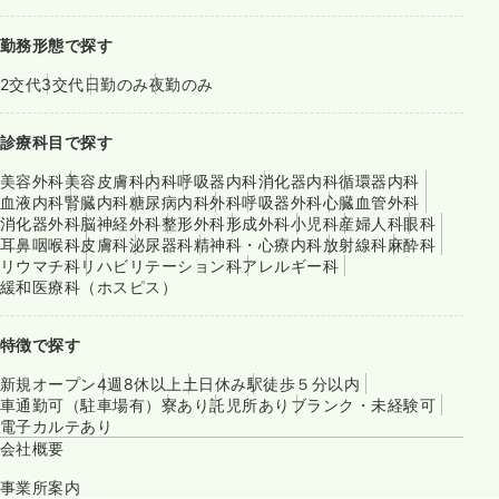
勤務形態で探す
2交代
3交代
日勤のみ
夜勤のみ
診療科目で探す
美容外科
美容皮膚科
内科
呼吸器内科
消化器内科
循環器内科
血液内科
腎臓内科
糖尿病内科
外科
呼吸器外科
心臓血管外科
消化器外科
脳神経外科
整形外科
形成外科
小児科
産婦人科
眼科
耳鼻咽喉科
皮膚科
泌尿器科
精神科・心療内科
放射線科
麻酔科
リウマチ科
リハビリテーション科
アレルギー科
緩和医療科（ホスピス）
特徴で探す
新規オープン
4週8休以上
土日休み
駅徒歩５分以内
車通勤可（駐車場有）
寮あり
託児所あり
ブランク・未経験可
電子カルテあり
会社概要
事業所案内