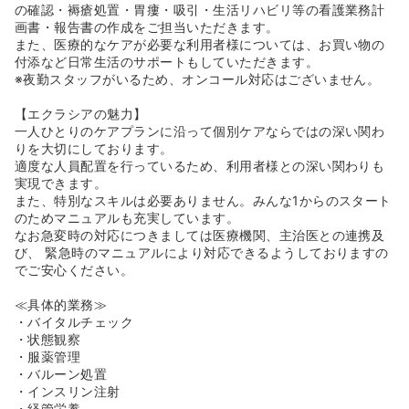
◆また定年も65歳までとなっており、若い看護師様からベ
の確認・褥瘡処置・胃瘻・吸引・生活リハビリ等の看護業務計
テラン看護師様まで幅広くご活躍をいただける福利厚生が
画書・報告書の作成をご担当いただきます。
整っています。
また、医療的なケアが必要な利用者様については、お買い物の
付添など日常生活のサポートもしていただきます。
≪非常に高待遇かつ、ワークライフバランスも担保ができ
※夜勤スタッフがいるため、オンコール対応はございません。
ます≫
◆エクラシアは緩和ケアも行える医療特化型施設となって
【エクラシアの魅力】
おります。一般の介護施設よりも非常に手厚い人員配置を
一人ひとりのケアプランに沿って個別ケアならではの深い関わ
しております。また、お給与に関しても非常に高い水準と
りを大切にしております。
なっております。
適度な人員配置を行っているため、利用者様との深い関わりも
◆比較的落ち着いた環境で、残業時時間も月平均は5時間
実現できます。
以内となっております。お休みも完全週休二日制と、平均
また、特別なスキルは必要ありません。みんな1からのスタート
的な介護施設の年間休日よりもかなり多くなっておりま
のためマニュアルも充実しています。
す。
なお急変時の対応につきましては医療機関、主治医との連携及
◆施設内インカムの導入や現場の電子カルテ、専属の訪問
び、 緊急時のマニュアルにより対応できるようしておりますの
診療クリニック・ドクターとの24時間連携など業務負荷軽
でご安心ください。
減に取り組み、残業時間の削減を推進しています。
≪具体的業務≫
≪エクラシアで働くメリット≫
・バイタルチェック
◆医療依存度が高い患者様の入居もある施設となっている
・状態観察
ため、一般の介護施設よりも医療行為の頻度が多いため、
・服薬管理
看護師としてのスキルを落とさずに、キャリアを積むこと
・バルーン処置
ができます。もちろん、介護施設でのご経験がない看護師
・インスリン注射
様も多数ご入職されておりますので、ご安心ください。
・経管栄養