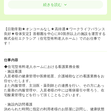
ここ数年で成長を続けている会社様です。
続きを読む
現在、施設は85施設となり、今後もぞくぞくと開設予定で
す♪
≪エクラシアとは≫
◆エクラシアとは、埼玉を中心に東京・神奈川・千葉に多
【日勤常勤★オンコールなし★高待遇★ワークライフバランス
数展開中の、介護型サービス付き高齢者向け住宅です。
良好★母体安定】首都圏を中心に80箇所以上の施設を運営する
訪問診療のクリニックとの連携が手厚く、日勤帯のみ（オ
株式会社エクラシア（住宅型有料老人ホーム）でのお仕事で
ンコールなし）で勤務できるこれまでにない新しいカタチ
す！
の介護施設です。首都圏を中心に『サービス付き高齢者向
け住宅×デイサービス』で80箇所以上展開をしています。
◆サ高住、有料老人ホーム、デイサービスなどの施設の
仕事内容
他、訪問看護や居宅介護支援事業、福祉用具のレンタル・
販売など、幅広い業態を展開しているため、患者様を包括
◆住宅型有料老人ホームにおける看護業務全般
的なケアを提供することができます。
・施設看護
◆2007年（平成19年）になる会社で、2026年ごろに株式
入居者様の健康管理や医療処置、介護補助などの看護業務をお
上場を目指している母体安定の会社です。
任せいたします。
また内服管理、主治医・薬剤師との連携を行い、その方にあっ
≪業界最高水準の待遇となっています≫
た最善の内服管理や、入居者様の中には喀痰吸引や胃ろう、在
◆正看護師は37万円スタートと年齢や経験に左右されませ
宅酸素管理などを行って頂くこともございます。
ん。頑張りによって看護師長、副看護師長への抜擢もあり
ますのでキャリアアップを目指す方も、やりがいをもって
・施設内訪問看護
働いていただけます。
決められた時間に指定の利用者様のお部屋に訪問し、健康状態