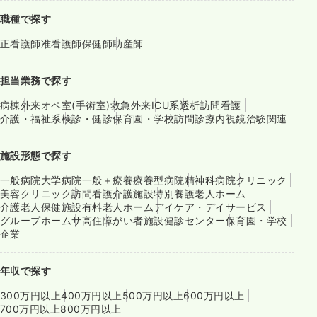
職種で探す
正看護師
准看護師
保健師
助産師
担当業務で探す
病棟
外来
オペ室(手術室)
救急外来
ICU系
透析
訪問看護
介護・福祉系
検診・健診
保育園・学校
訪問診療
内視鏡
治験関連
施設形態で探す
一般病院
大学病院
一般＋療養
療養型病院
精神科病院
クリニック
美容クリニック
訪問看護
介護施設
特別養護老人ホーム
介護老人保健施設
有料老人ホーム
デイケア・デイサービス
グループホーム
サ高住
障がい者施設
健診センター
保育園・学校
企業
年収で探す
300万円以上
400万円以上
500万円以上
600万円以上
700万円以上
800万円以上