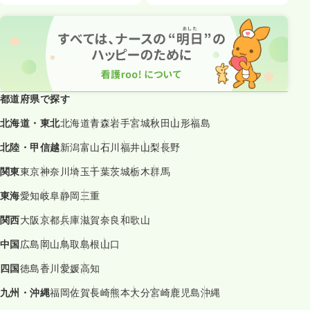
都道府県で探す
北海道・東北
北海道
青森
岩手
宮城
秋田
山形
福島
北陸・甲信越
新潟
富山
石川
福井
山梨
長野
関東
東京
神奈川
埼玉
千葉
茨城
栃木
群馬
東海
愛知
岐阜
静岡
三重
関西
大阪
京都
兵庫
滋賀
奈良
和歌山
中国
広島
岡山
鳥取
島根
山口
四国
徳島
香川
愛媛
高知
九州・沖縄
福岡
佐賀
長崎
熊本
大分
宮崎
鹿児島
沖縄