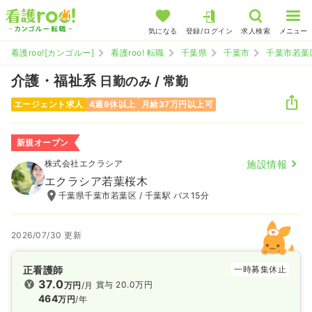
気になる
登録/ログイン
求人検索
メニュー
看護roo![カンゴルー]
看護roo! 転職
千葉県
千葉市
千葉市若葉
介護・福祉系
日勤のみ / 常勤
エージェント求人
4週8休以上
月給37万円以上可
新規オープン
株式会社エクラシア
施設情報
エクラシア若葉桜木
千葉県千葉市若葉区 / 千葉駅 バス15分
2026/07/30 更新
正看護師
一時募集休止
37.0
賞与 20.0万円
万円
/月
464
万円
/年