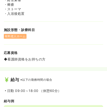
◆エクラシアでは終末期の方をメインに対応しているホス
・褥瘡
ピスとは異なり、要介護認定を受けた方であればどなた様
・ストーマ
もご入居いただける環境となっているため、デイサービス
・入浴後処置
や日々の関わりを通じて、入居者様の回復過程・ADL向上
に向けても中長期的に関わっていくことが可能です。終末
期の方の場合、入居後数週間でお亡くなりになることもあ
施設形態・診療科目
り、関係性を築く間もなく死亡退所されるケースが多いで
すが、エクラシアは平均入居期間が長く、利用者さまと深
有料老人ホーム
く長い時間関わっていくことが出来ます。実際に開設直後
から入居され数年単位で入居されている方もいらっしゃい
ます。
応募資格
◆一般的なホスピスはお看取り等で入居期間が短く、入退
去の回転頻度が高くなり忙しく感じるケースもございま
◆看護師資格をお持ちの方
す。しかしエクラシアは平均入居期間も長く、急変対応も
少ないため、利用者さまと長期的に関係性を築きたい方に
ぴったりです。
給与
※以下の勤務時間の場合
≪未経験の方でも安心♪≫
◆エクラシアに入職する7～8割が施設未経験の看護師様で
す。
日勤
09:00～18:00 （休憩60分）
◆入社後も安心して働いていただけるように全施設共通の
マニュアルが完備されています。
給与例
◆OJT研修や入社オリエンテーション、座学研修などしっ