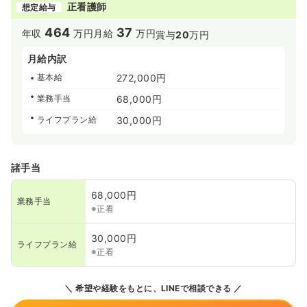
かり基礎が作れるような環境が整っています。また、エリ
正看護師
想定給与
アの看護師長さんが月に1回は各施設を巡回し、困りごとが
ないかなど、フォローアップしています！
464
37
年収
万円
月給
万円
賞与
20
万円
≪万全なキャリアアップ制度♪≫
月給内訳
◆拡大中の施設ならではの環境で、キャリアアップ制度も
基本給
272,000円
充実しております。2年目以降には『主任→副看護師長→看
護師長→看護部長』とポストが多数用意されています。
業務手当
68,000円
ライフプラン給
30,000円
諸手当
68,000円
業務手当
※正看
30,000円
ライフプラン給
※正看
希望や経験をもとに、LINEで相談できる