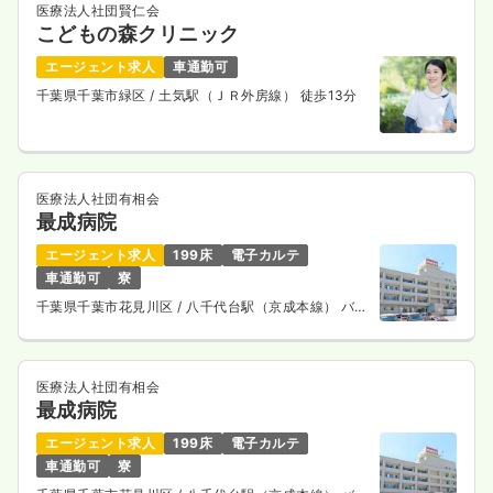
医療法人社団賢仁会
こどもの森クリニック
エージェント求人
車通勤可
千葉県千葉市緑区
/ 土気駅（ＪＲ外房線） 徒歩13分
医療法人社団有相会
最成病院
エージェント求人
199床
電子カルテ
車通勤可
寮
千葉県千葉市花見川区
/ 八千代台駅（京成本線） バス
13分
医療法人社団有相会
最成病院
エージェント求人
199床
電子カルテ
車通勤可
寮