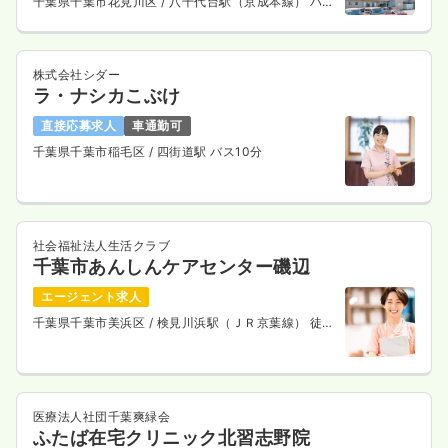
千葉県千葉市花見川区
/ 八千代台駅（京成本線） バス
13分
株式会社シダー
ラ・ナシカこぶけ
直接応募求人
車通勤可
千葉県千葉市稲毛区
/ 四街道駅 バス10分
社会福祉法人生活クラブ
千葉市あんしんケアセンター磯辺
エージェント求人
千葉県千葉市美浜区
/ 検見川浜駅（ＪＲ京葉線） 徒歩
16分
医療法人社団千葉爽緑会
ふたば在宅クリニック北習志野院