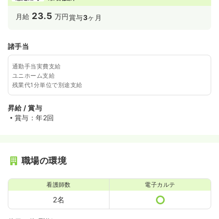
23.5
月給
万円
賞与
3
ヶ月
諸手当
通勤手当実費支給
ユニホーム支給
残業代1分単位で別途支給
昇給 / 賞与
賞与：年2回
職場の環境
看護師数
電子カルテ
2名