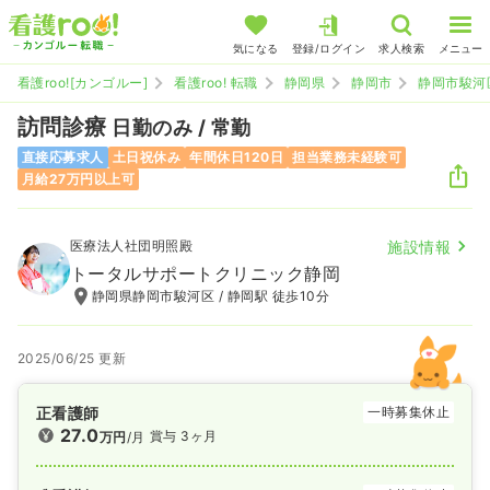
気になる
登録/ログイン
求人検索
メニュー
看護roo![カンゴルー]
看護roo! 転職
静岡県
静岡市
静岡市駿河
訪問診療
日勤のみ / 常勤
直接応募求人
土日祝休み
年間休日120日
担当業務未経験可
月給27万円以上可
医療法人社団明照殿
施設情報
トータルサポートクリニック静岡
静岡県静岡市駿河区 / 静岡駅 徒歩10分
2025/06/25 更新
正看護師
一時募集休止
27.0
賞与 3ヶ月
万円
/月