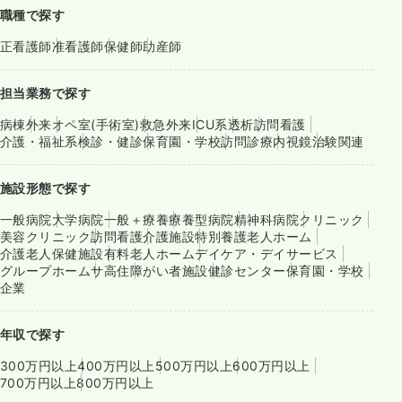
職種で探す
正看護師
准看護師
保健師
助産師
担当業務で探す
病棟
外来
オペ室(手術室)
救急外来
ICU系
透析
訪問看護
介護・福祉系
検診・健診
保育園・学校
訪問診療
内視鏡
治験関連
施設形態で探す
一般病院
大学病院
一般＋療養
療養型病院
精神科病院
クリニック
美容クリニック
訪問看護
介護施設
特別養護老人ホーム
介護老人保健施設
有料老人ホーム
デイケア・デイサービス
グループホーム
サ高住
障がい者施設
健診センター
保育園・学校
企業
年収で探す
300万円以上
400万円以上
500万円以上
600万円以上
700万円以上
800万円以上