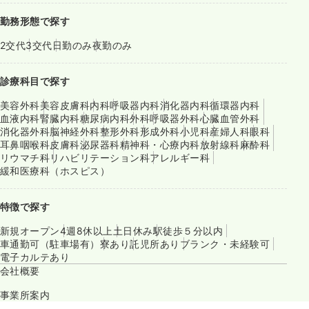
勤務形態で探す
2交代
3交代
日勤のみ
夜勤のみ
診療科目で探す
美容外科
美容皮膚科
内科
呼吸器内科
消化器内科
循環器内科
血液内科
腎臓内科
糖尿病内科
外科
呼吸器外科
心臓血管外科
消化器外科
脳神経外科
整形外科
形成外科
小児科
産婦人科
眼科
耳鼻咽喉科
皮膚科
泌尿器科
精神科・心療内科
放射線科
麻酔科
リウマチ科
リハビリテーション科
アレルギー科
緩和医療科（ホスピス）
特徴で探す
新規オープン
4週8休以上
土日休み
駅徒歩５分以内
車通勤可（駐車場有）
寮あり
託児所あり
ブランク・未経験可
電子カルテあり
会社概要
事業所案内