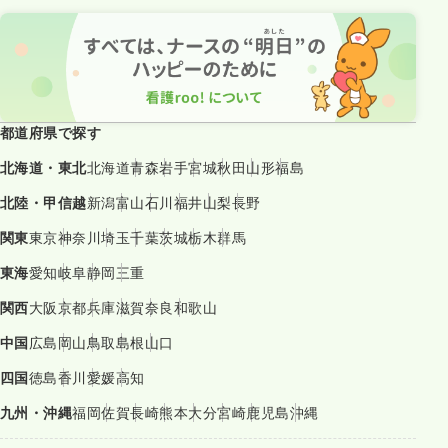
都道府県で探す
北海道・東北
北海道
青森
岩手
宮城
秋田
山形
福島
北陸・甲信越
新潟
富山
石川
福井
山梨
長野
関東
東京
神奈川
埼玉
千葉
茨城
栃木
群馬
東海
愛知
岐阜
静岡
三重
関西
大阪
京都
兵庫
滋賀
奈良
和歌山
中国
広島
岡山
鳥取
島根
山口
四国
徳島
香川
愛媛
高知
九州・沖縄
福岡
佐賀
長崎
熊本
大分
宮崎
鹿児島
沖縄