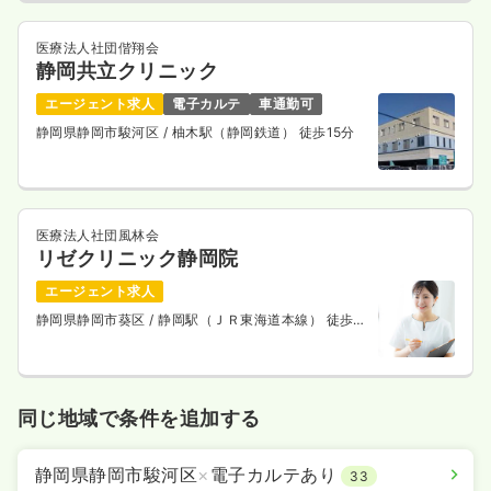
医療法人社団偕翔会
静岡共立クリニック
エージェント求人
電子カルテ
車通勤可
静岡県静岡市駿河区
/ 柚木駅（静岡鉄道） 徒歩15分
医療法人社団風林会
リゼクリニック静岡院
エージェント求人
静岡県静岡市葵区
/ 静岡駅（ＪＲ東海道本線） 徒歩6
分
同じ地域で条件を追加する
静岡県静岡市駿河区
×
電子カルテあり
33