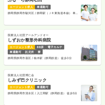
エージェント求人
車通勤可
静岡県静岡市駿河区
/ 静岡駅（ＪＲ東海道本線） 車
10分
医療法人社団アールアンドオー
しずおか整形外科病院
エージェント求人
88床
電子カルテ
車通勤可
託児所
寮
静岡県静岡市葵区
/ 柚木駅（静岡鉄道） 徒歩3分
医療法人社団博仁会
しみず巴クリニック
エージェント求人
車通勤可
静岡県静岡市清水区
/ 入江岡駅（静岡鉄道） 徒歩5分