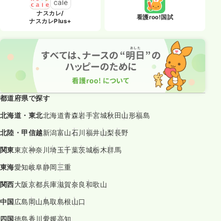
ナスカレ/
看護roo!国試
ナスカレPlus+
都道府県で探す
北海道・東北
北海道
青森
岩手
宮城
秋田
山形
福島
北陸・甲信越
新潟
富山
石川
福井
山梨
長野
関東
東京
神奈川
埼玉
千葉
茨城
栃木
群馬
東海
愛知
岐阜
静岡
三重
関西
大阪
京都
兵庫
滋賀
奈良
和歌山
中国
広島
岡山
鳥取
島根
山口
四国
徳島
香川
愛媛
高知