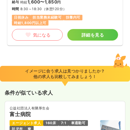
1,600〜1,850
給与
時給
円
時間
8:30～18:30
（休憩120分）
日祝休み
担当業務未経験可
扶養内可
時給1,800円以上可
気になる
詳細を見る
イメージに合う求人は見つかりましたか？
他の求人も比較してみましょう！
条件が似ている求人
公益社団法人有隣厚生会
富士病院
エージェント求人
160床
7:1
車通勤可
託児所
寮