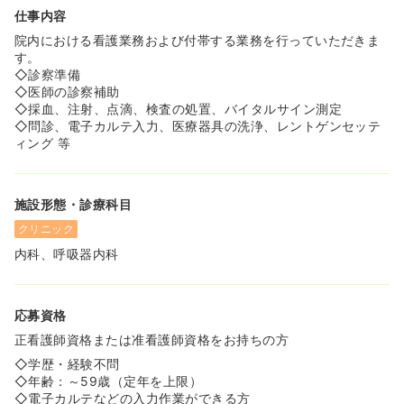
仕事内容
院内における看護業務および付帯する業務を行っていただきま
す。
◇診察準備
◇医師の診察補助
◇採血、注射、点滴、検査の処置、バイタルサイン測定
◇問診、電子カルテ入力、医療器具の洗浄、レントゲンセッテ
ィング 等
施設形態・診療科目
クリニック
内科、呼吸器内科
応募資格
正看護師資格または准看護師資格をお持ちの方
◇学歴・経験不問
◇年齢：～59歳（定年を上限）
◇電子カルテなどの入力作業ができる方