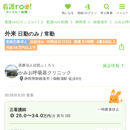
気になる
登録/ログイン
求人検索
メニュー
看護roo![カンゴルー]
看護roo! 転職
静岡県
御殿場市
かみお呼
外来
日勤のみ / 常勤
直接応募求人
日祝休み
年間休日125日
残業月1時間
4週8休以上
月給34万円以上可
医療法人社団ふくろう
施設情報
かみお呼吸器クリニック
静岡県御殿場市 / 御殿場駅 徒歩9分
2026/05/20 更新
正看護師
一時募集休止
25.0〜34.0
賞与 2回
万円
/月