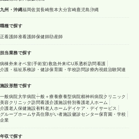
九州・沖縄
福岡
佐賀
長崎
熊本
大分
宮崎
鹿児島
沖縄
職種で探す
正看護師
准看護師
保健師
助産師
担当業務で探す
病棟
外来
オペ室(手術室)
救急外来
ICU系
透析
訪問看護
介護・福祉系
検診・健診
保育園・学校
訪問診療
内視鏡
治験関連
施設形態で探す
一般病院
大学病院
一般＋療養
療養型病院
精神科病院
クリニック
美容クリニック
訪問看護
介護施設
特別養護老人ホーム
介護老人保健施設
有料老人ホーム
デイケア・デイサービス
グループホーム
サ高住
障がい者施設
健診センター
保育園・学校
企業
年収で探す