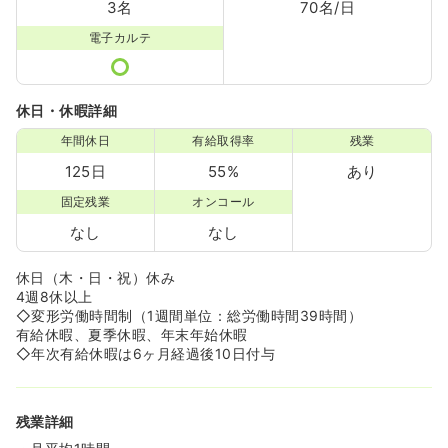
3名
70名/日
電子カルテ
休日・休暇詳細
年間休日
有給取得率
残業
125日
55%
あり
固定残業
オンコール
なし
なし
休日（木・日・祝）休み
4週8休以上
◇変形労働時間制（1週間単位：総労働時間39時間）
有給休暇、夏季休暇、年末年始休暇
◇年次有給休暇は6ヶ月経過後10日付与
残業詳細