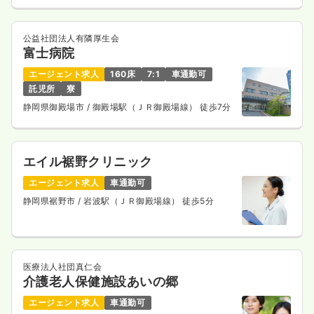
公益社団法人有隣厚生会
富士病院
エージェント求人
160床
7:1
車通勤可
託児所
寮
静岡県御殿場市
/ 御殿場駅（ＪＲ御殿場線） 徒歩7分
エイル裾野クリニック
エージェント求人
車通勤可
静岡県裾野市
/ 岩波駅（ＪＲ御殿場線） 徒歩5分
医療法人社団真仁会
介護老人保健施設あいの郷
エージェント求人
車通勤可