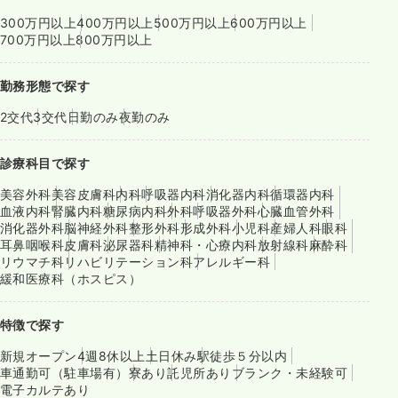
300万円以上
400万円以上
500万円以上
600万円以上
700万円以上
800万円以上
勤務形態で探す
2交代
3交代
日勤のみ
夜勤のみ
診療科目で探す
美容外科
美容皮膚科
内科
呼吸器内科
消化器内科
循環器内科
血液内科
腎臓内科
糖尿病内科
外科
呼吸器外科
心臓血管外科
消化器外科
脳神経外科
整形外科
形成外科
小児科
産婦人科
眼科
耳鼻咽喉科
皮膚科
泌尿器科
精神科・心療内科
放射線科
麻酔科
リウマチ科
リハビリテーション科
アレルギー科
緩和医療科（ホスピス）
特徴で探す
新規オープン
4週8休以上
土日休み
駅徒歩５分以内
車通勤可（駐車場有）
寮あり
託児所あり
ブランク・未経験可
電子カルテあり