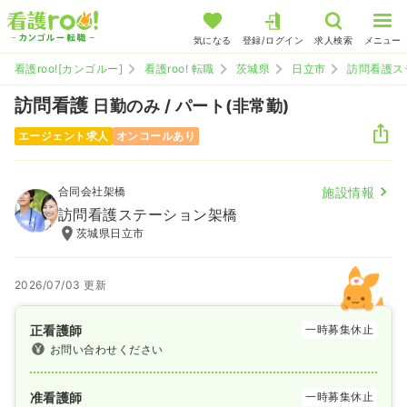
気になる
登録/ログイン
求人検索
メニュー
看護roo![カンゴルー]
看護roo! 転職
茨城県
日立市
訪問看護ス
訪問看護
日勤のみ / パート(非常勤)
エージェント求人
オンコールあり
合同会社架橋
施設情報
訪問看護ステーション架橋
茨城県日立市
2026/07/03 更新
正看護師
一時募集休止
お問い合わせください
准看護師
一時募集休止