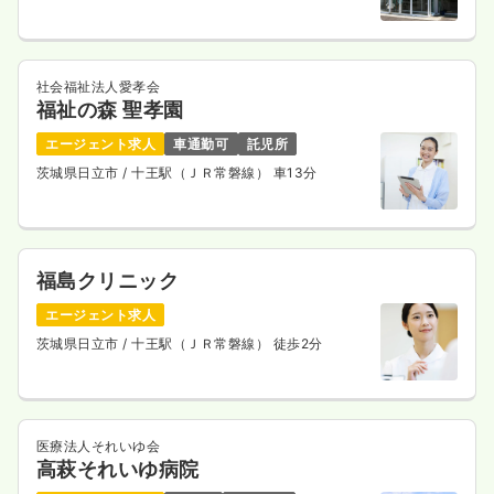
社会福祉法人愛孝会
福祉の森 聖孝園
エージェント求人
車通勤可
託児所
茨城県日立市
/ 十王駅（ＪＲ常磐線） 車13分
福島クリニック
エージェント求人
茨城県日立市
/ 十王駅（ＪＲ常磐線） 徒歩2分
医療法人それいゆ会
高萩それいゆ病院