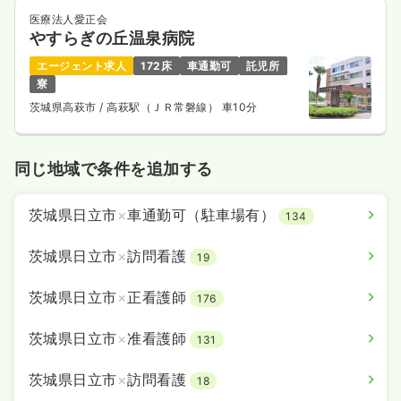
医療法人愛正会
やすらぎの丘温泉病院
エージェント求人
172床
車通勤可
託児所
寮
茨城県高萩市
/ 高萩駅（ＪＲ常磐線） 車10分
同じ地域で条件を追加する
茨城県日立市
×
車通勤可（駐車場有）
134
茨城県日立市
×
訪問看護
19
茨城県日立市
×
正看護師
176
茨城県日立市
×
准看護師
131
茨城県日立市
×
訪問看護
18