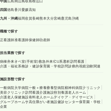
中国
広島
岡山
鳥取
島根
山口
四国
徳島
香川
愛媛
高知
九州・沖縄
福岡
佐賀
長崎
熊本
大分
宮崎
鹿児島
沖縄
職種で探す
正看護師
准看護師
保健師
助産師
担当業務で探す
病棟
外来
オペ室(手術室)
救急外来
ICU系
透析
訪問看護
介護・福祉系
検診・健診
保育園・学校
訪問診療
内視鏡
治験関連
施設形態で探す
一般病院
大学病院
一般＋療養
療養型病院
精神科病院
クリニック
美容クリニック
訪問看護
介護施設
特別養護老人ホーム
介護老人保健施設
有料老人ホーム
デイケア・デイサービス
グループホーム
サ高住
障がい者施設
健診センター
保育園・学校
企業