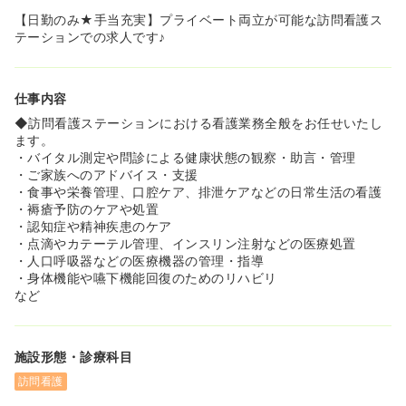
【日勤のみ★手当充実】プライベート両立が可能な訪問看護ス
テーションでの求人です♪
仕事内容
◆訪問看護ステーションにおける看護業務全般をお任せいたし
ます。
・バイタル測定や問診による健康状態の観察・助言・管理
・ご家族へのアドバイス・支援
・食事や栄養管理、口腔ケア、排泄ケアなどの日常生活の看護
・褥瘡予防のケアや処置
・認知症や精神疾患のケア
・点滴やカテーテル管理、インスリン注射などの医療処置
・人口呼吸器などの医療機器の管理・指導
・身体機能や嚥下機能回復のためのリハビリ
など
施設形態・診療科目
訪問看護