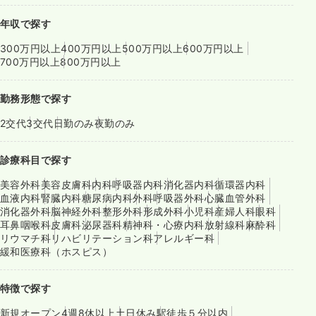
年収で探す
300万円以上
400万円以上
500万円以上
600万円以上
700万円以上
800万円以上
勤務形態で探す
2交代
3交代
日勤のみ
夜勤のみ
診療科目で探す
美容外科
美容皮膚科
内科
呼吸器内科
消化器内科
循環器内科
血液内科
腎臓内科
糖尿病内科
外科
呼吸器外科
心臓血管外科
消化器外科
脳神経外科
整形外科
形成外科
小児科
産婦人科
眼科
耳鼻咽喉科
皮膚科
泌尿器科
精神科・心療内科
放射線科
麻酔科
リウマチ科
リハビリテーション科
アレルギー科
緩和医療科（ホスピス）
特徴で探す
新規オープン
4週8休以上
土日休み
駅徒歩５分以内