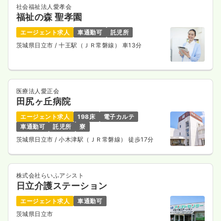
社会福祉法人愛孝会
福祉の森 聖孝園
エージェント求人
車通勤可
託児所
茨城県日立市
/ 十王駅（ＪＲ常磐線） 車13分
医療法人愛正会
田尻ヶ丘病院
エージェント求人
198床
電子カルテ
車通勤可
託児所
寮
茨城県日立市
/ 小木津駅（ＪＲ常磐線） 徒歩17分
株式会社らいふアシスト
日立介護ステーション
エージェント求人
車通勤可
茨城県日立市