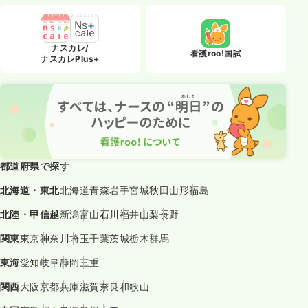
ナスカレ/
看護roo!国試
ナスカレPlus+
都道府県で探す
北海道・東北
北海道
青森
岩手
宮城
秋田
山形
福島
北陸・甲信越
新潟
富山
石川
福井
山梨
長野
関東
東京
神奈川
埼玉
千葉
茨城
栃木
群馬
東海
愛知
岐阜
静岡
三重
関西
大阪
京都
兵庫
滋賀
奈良
和歌山