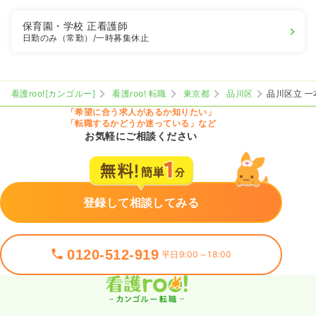
保育園・学校
正看護師
日勤のみ（常勤）
/一時募集休止
看護roo![カンゴルー]
看護roo! 転職
東京都
品川区
品川区立 
「希望に合う求人があるか知りたい」
「転職するかどうか迷っている」など
お気軽にご相談ください
登録して相談してみる
0120-512-919
平日9:00～18:00