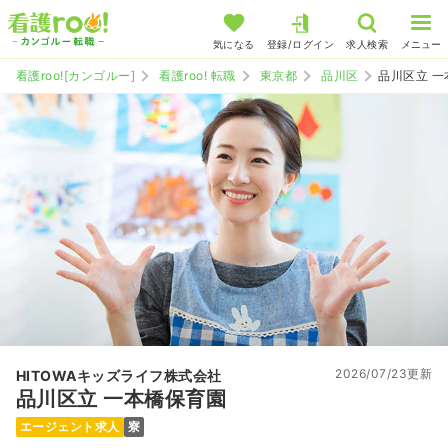
気になる
登録/ログイン
求人検索
メニュー
看護roo![カンゴルー]
看護roo! 転職
東京都
品川区
品川区立 
2026/07/23更新
HITOWAキッズライフ株式会社
品川区立 一本橋保育園
エージェント求人
寮