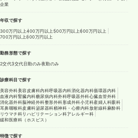
企業
年収で探す
300万円以上
400万円以上
500万円以上
600万円以上
700万円以上
800万円以上
勤務形態で探す
2交代
3交代
日勤のみ
夜勤のみ
診療科目で探す
美容外科
美容皮膚科
内科
呼吸器内科
消化器内科
循環器内科
血液内科
腎臓内科
糖尿病内科
外科
呼吸器外科
心臓血管外科
消化器外科
脳神経外科
整形外科
形成外科
小児科
産婦人科
眼科
耳鼻咽喉科
皮膚科
泌尿器科
精神科・心療内科
放射線科
麻酔科
リウマチ科
リハビリテーション科
アレルギー科
緩和医療科（ホスピス）
特徴で探す