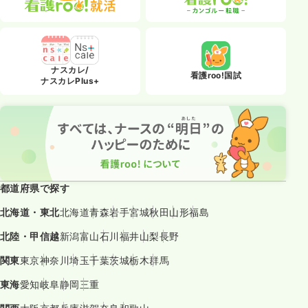
ナスカレ/
看護roo!国試
ナスカレPlus+
都道府県で探す
北海道・東北
北海道
青森
岩手
宮城
秋田
山形
福島
北陸・甲信越
新潟
富山
石川
福井
山梨
長野
関東
東京
神奈川
埼玉
千葉
茨城
栃木
群馬
東海
愛知
岐阜
静岡
三重