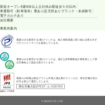
新規オープン
4週8休以上
土日休み
駅徒歩５分以内
車通勤可（駐車場有）
寮あり
託児所あり
ブランク・未経験可
電子カルテあり
会社概要
事業所案内
看護roo!を運営する(株)クイックは、個人情報保護に取り組む企業を示す
プライバシーマークを取得しています。
看護roo!を運営する(株)クイックは、適正な有料職業紹介事業者として厚
生労働省より認定を受けています。
看護roo!転職は東証プライム市場上場企業のクイックが、厚生労働大臣の
許可を受けて運営しています。
厚生労働大臣許可27-ユ-020100
© QUICK CO.,LTD.