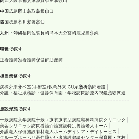
関西
大阪
京都
兵庫
滋賀
奈良
和歌山
中国
広島
岡山
鳥取
島根
山口
四国
徳島
香川
愛媛
高知
九州・沖縄
福岡
佐賀
長崎
熊本
大分
宮崎
鹿児島
沖縄
職種で探す
正看護師
准看護師
保健師
助産師
担当業務で探す
病棟
外来
オペ室(手術室)
救急外来
ICU系
透析
訪問看護
介護・福祉系
検診・健診
保育園・学校
訪問診療
内視鏡
治験関連
施設形態で探す
一般病院
大学病院
一般＋療養
療養型病院
精神科病院
クリニック
美容クリニック
訪問看護
介護施設
特別養護老人ホーム
介護老人保健施設
有料老人ホーム
デイケア・デイサービス
グループホーム
サ高住
障がい者施設
健診センター
保育園・学校