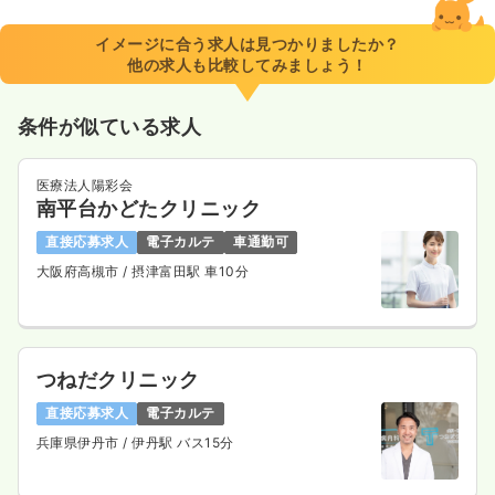
イメージに合う求人は見つかりましたか？
他の求人も比較してみましょう！
条件が似ている求人
医療法人陽彩会
南平台かどたクリニック
直接応募求人
電子カルテ
車通勤可
大阪府高槻市
/ 摂津富田駅 車10分
つねだクリニック
直接応募求人
電子カルテ
兵庫県伊丹市
/ 伊丹駅 バス15分