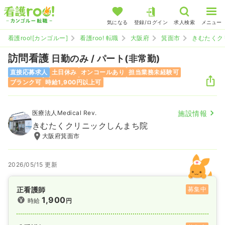
気になる
登録/ログイン
求人検索
メニュー
看護roo![カンゴルー]
看護roo! 転職
大阪府
箕面市
きむたくク
訪問看護
日勤のみ / パート(非常勤)
直接応募求人
土日休み
オンコールあり
担当業務未経験可
ブランク可
時給1,900円以上可
医療法人Medical Rev.
施設情報
きむたくクリニックしんまち院
大阪府箕面市
2026/05/15 更新
正看護師
募集中
1,900
時給
円