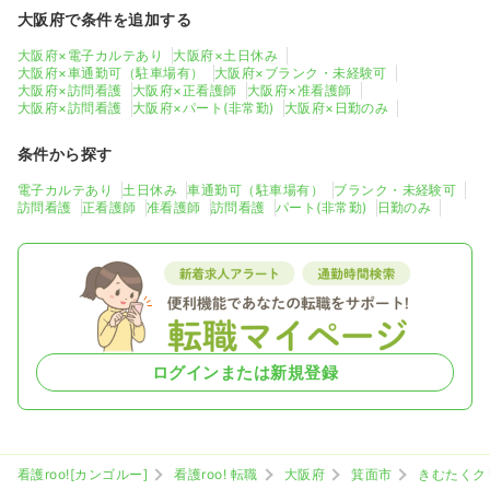
大阪府で条件を追加する
大阪府×電子カルテあり
大阪府×土日休み
大阪府×車通勤可（駐車場有）
大阪府×ブランク・未経験可
大阪府×訪問看護
大阪府×正看護師
大阪府×准看護師
大阪府×訪問看護
大阪府×パート(非常勤)
大阪府×日勤のみ
条件から探す
電子カルテあり
土日休み
車通勤可（駐車場有）
ブランク・未経験可
訪問看護
正看護師
准看護師
訪問看護
パート(非常勤)
日勤のみ
ログインまたは新規登録
看護roo![カンゴルー]
看護roo! 転職
大阪府
箕面市
きむたくク