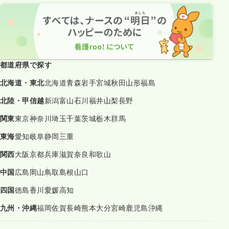
都道府県で探す
北海道・東北
北海道
青森
岩手
宮城
秋田
山形
福島
北陸・甲信越
新潟
富山
石川
福井
山梨
長野
関東
東京
神奈川
埼玉
千葉
茨城
栃木
群馬
東海
愛知
岐阜
静岡
三重
関西
大阪
京都
兵庫
滋賀
奈良
和歌山
中国
広島
岡山
鳥取
島根
山口
四国
徳島
香川
愛媛
高知
九州・沖縄
福岡
佐賀
長崎
熊本
大分
宮崎
鹿児島
沖縄