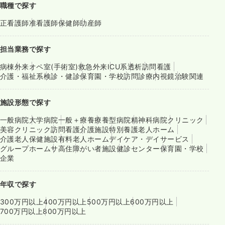
職種で探す
正看護師
准看護師
保健師
助産師
担当業務で探す
病棟
外来
オペ室(手術室)
救急外来
ICU系
透析
訪問看護
介護・福祉系
検診・健診
保育園・学校
訪問診療
内視鏡
治験関連
施設形態で探す
一般病院
大学病院
一般＋療養
療養型病院
精神科病院
クリニック
美容クリニック
訪問看護
介護施設
特別養護老人ホーム
介護老人保健施設
有料老人ホーム
デイケア・デイサービス
グループホーム
サ高住
障がい者施設
健診センター
保育園・学校
企業
年収で探す
300万円以上
400万円以上
500万円以上
600万円以上
700万円以上
800万円以上