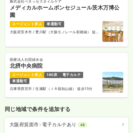
株式会社ベネッセスタイルケア
メディカルホームボンセジュール茨木万博公
園
エージェント求人
車通勤可
大阪府茨木市
/ 豊川駅（大阪モノレール彩都線） 徒歩
10分
医療法人社団緑水会
北摂中央病院
エージェント求人
190床
電子カルテ
車通勤可
兵庫県西宮市
/ 生瀬駅（ＪＲ福知山線） 徒歩15分
同じ地域で条件を追加する
大阪府箕面市
×
電子カルテあり
48