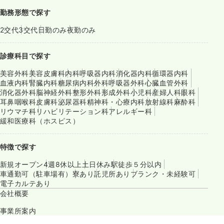
勤務形態で探す
2交代
3交代
日勤のみ
夜勤のみ
診療科目で探す
美容外科
美容皮膚科
内科
呼吸器内科
消化器内科
循環器内科
血液内科
腎臓内科
糖尿病内科
外科
呼吸器外科
心臓血管外科
消化器外科
脳神経外科
整形外科
形成外科
小児科
産婦人科
眼科
耳鼻咽喉科
皮膚科
泌尿器科
精神科・心療内科
放射線科
麻酔科
リウマチ科
リハビリテーション科
アレルギー科
緩和医療科（ホスピス）
特徴で探す
新規オープン
4週8休以上
土日休み
駅徒歩５分以内
車通勤可（駐車場有）
寮あり
託児所あり
ブランク・未経験可
電子カルテあり
会社概要
事業所案内