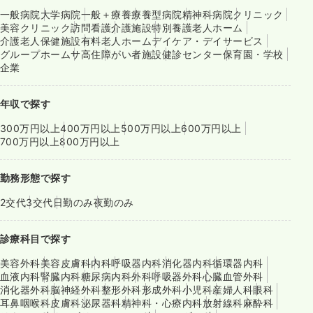
一般病院
大学病院
一般＋療養
療養型病院
精神科病院
クリニック
美容クリニック
訪問看護
介護施設
特別養護老人ホーム
介護老人保健施設
有料老人ホーム
デイケア・デイサービス
グループホーム
サ高住
障がい者施設
健診センター
保育園・学校
企業
年収で探す
300万円以上
400万円以上
500万円以上
600万円以上
700万円以上
800万円以上
勤務形態で探す
2交代
3交代
日勤のみ
夜勤のみ
診療科目で探す
美容外科
美容皮膚科
内科
呼吸器内科
消化器内科
循環器内科
血液内科
腎臓内科
糖尿病内科
外科
呼吸器外科
心臓血管外科
消化器外科
脳神経外科
整形外科
形成外科
小児科
産婦人科
眼科
耳鼻咽喉科
皮膚科
泌尿器科
精神科・心療内科
放射線科
麻酔科