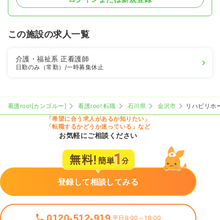
この施設の求人一覧
介護・福祉系
正看護師
日勤のみ（常勤）
/一時募集休止
看護roo![カンゴルー]
看護roo! 転職
石川県
金沢市
リハビリホ
「希望に合う求人があるか知りたい」
「転職するかどうか迷っている」など
お気軽にご相談ください
登録して相談してみる
0120-512-919
平日9:00～18:00