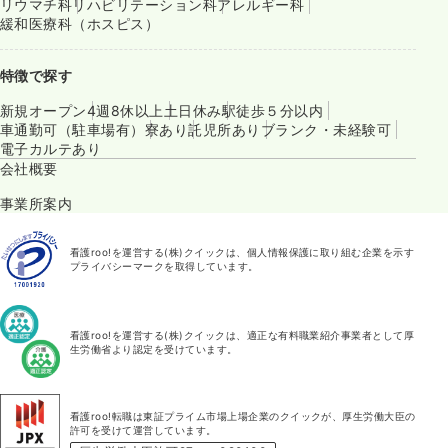
リウマチ科
リハビリテーション科
アレルギー科
緩和医療科（ホスピス）
特徴で探す
新規オープン
4週8休以上
土日休み
駅徒歩５分以内
車通勤可（駐車場有）
寮あり
託児所あり
ブランク・未経験可
電子カルテあり
会社概要
事業所案内
看護roo!を運営する(株)クイックは、個人情報保護に取り組む企業を示す
プライバシーマークを取得しています。
看護roo!を運営する(株)クイックは、適正な有料職業紹介事業者として厚
生労働省より認定を受けています。
看護roo!転職は東証プライム市場上場企業のクイックが、厚生労働大臣の
許可を受けて運営しています。