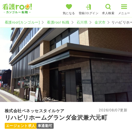
気になる
登録/ログイン
求人検索
メニュー
看護roo![カンゴルー]
看護roo! 転職
石川県
金沢市
リハビリホ
2026/08/07更新
株式会社ベネッセスタイルケア
リハビリホームグランダ金沢兼六元町
エージェント求人
車通勤可