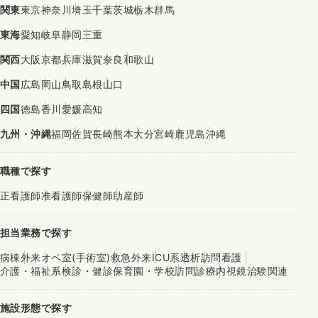
関東
東京
神奈川
埼玉
千葉
茨城
栃木
群馬
東海
愛知
岐阜
静岡
三重
関西
大阪
京都
兵庫
滋賀
奈良
和歌山
中国
広島
岡山
鳥取
島根
山口
四国
徳島
香川
愛媛
高知
九州・沖縄
福岡
佐賀
長崎
熊本
大分
宮崎
鹿児島
沖縄
職種で探す
正看護師
准看護師
保健師
助産師
担当業務で探す
病棟
外来
オペ室(手術室)
救急外来
ICU系
透析
訪問看護
介護・福祉系
検診・健診
保育園・学校
訪問診療
内視鏡
治験関連
施設形態で探す