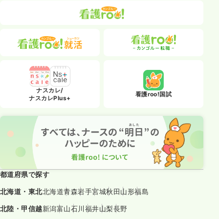
ナスカレ/
看護roo!国試
ナスカレPlus+
都道府県で探す
北海道・東北
北海道
青森
岩手
宮城
秋田
山形
福島
北陸・甲信越
新潟
富山
石川
福井
山梨
長野