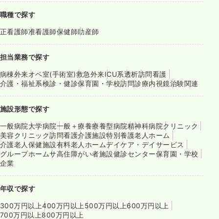
職種で探す
正看護師
准看護師
保健師
助産師
担当業務で探す
病棟
外来
オペ室(手術室)
救急外来
ICU系
透析
訪問看護
介護・福祉系
検診・健診
保育園・学校
訪問診療
内視鏡
治験関連
施設形態で探す
一般病院
大学病院
一般＋療養
療養型病院
精神科病院
クリニック
美容クリニック
訪問看護
介護施設
特別養護老人ホーム
介護老人保健施設
有料老人ホーム
デイケア・デイサービス
グループホーム
サ高住
障がい者施設
健診センター
保育園・学校
企業
年収で探す
300万円以上
400万円以上
500万円以上
600万円以上
700万円以上
800万円以上