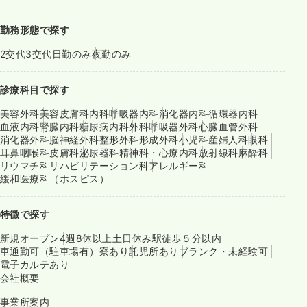
勤務形態で探す
2交代
3交代
日勤のみ
夜勤のみ
診療科目で探す
美容外科
美容皮膚科
内科
呼吸器内科
消化器内科
循環器内科
血液内科
腎臓内科
糖尿病内科
外科
呼吸器外科
心臓血管外科
消化器外科
脳神経外科
整形外科
形成外科
小児科
産婦人科
眼科
耳鼻咽喉科
皮膚科
泌尿器科
精神科・心療内科
放射線科
麻酔科
リウマチ科
リハビリテーション科
アレルギー科
緩和医療科（ホスピス）
特徴で探す
新規オープン
4週8休以上
土日休み
駅徒歩５分以内
車通勤可（駐車場有）
寮あり
託児所あり
ブランク・未経験可
電子カルテあり
会社概要
事業所案内