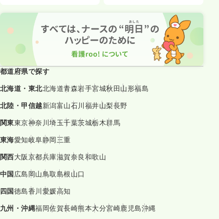
都道府県で探す
北海道・東北
北海道
青森
岩手
宮城
秋田
山形
福島
北陸・甲信越
新潟
富山
石川
福井
山梨
長野
関東
東京
神奈川
埼玉
千葉
茨城
栃木
群馬
東海
愛知
岐阜
静岡
三重
関西
大阪
京都
兵庫
滋賀
奈良
和歌山
中国
広島
岡山
鳥取
島根
山口
四国
徳島
香川
愛媛
高知
九州・沖縄
福岡
佐賀
長崎
熊本
大分
宮崎
鹿児島
沖縄