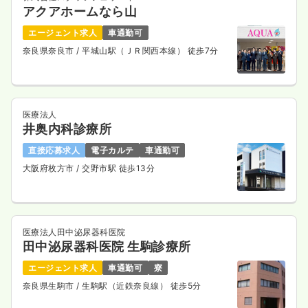
アクアホームなら山
エージェント求人
車通勤可
奈良県奈良市
/ 平城山駅（ＪＲ関西本線） 徒歩7分
医療法人
井奥内科診療所
直接応募求人
電子カルテ
車通勤可
大阪府枚方市
/ 交野市駅 徒歩13分
医療法人田中泌尿器科医院
田中泌尿器科医院 生駒診療所
エージェント求人
車通勤可
寮
奈良県生駒市
/ 生駒駅（近鉄奈良線） 徒歩5分