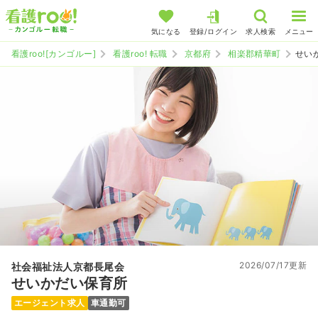
気になる
登録/ログイン
求人検索
メニュー
看護roo![カンゴルー]
看護roo! 転職
京都府
相楽郡精華町
せい
2026/07/17更新
社会福祉法人京都長尾会
せいかだい保育所
エージェント求人
車通勤可