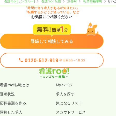
看護roo![カンゴルー]
看護roo! 転職
京都府
相楽郡精華町
せい
「希望に合う求人があるか知りたい」
「転職するかどうか迷っている」など
お気軽にご相談ください
登録して相談してみる
0120-512-919
平日9:00～18:00
看護roo!転職とは
Myページ
選考状況
求人を探す
応募書類を作る
気になるリスト
閲覧した求人
スカウトサービス