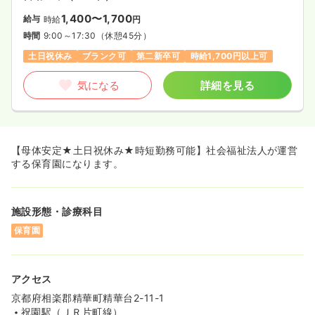
1,400〜1,700
給与
時給
円
時間
9:00～17:30
（休憩45分）
土日祝休み
ブランク可
第二新卒可
時給1,700円以上可
気になる
詳細を見る
【母体安定★土日祝休み★時短勤務可能】社会福祉法人が運営
する保育園になります。
施設形態・診療科目
保育園
アクセス
京都府相楽郡精華町精華台2-11-1
祝園駅（ＪＲ片町線）