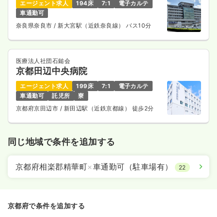
エージェント求人
194床
7:1
電子カルテ
車通勤可
奈良県奈良市
/ 新大宮駅（近鉄奈良線） バス10分
医療法人社団石鎚会
京都田辺中央病院
エージェント求人
199床
7:1
電子カルテ
車通勤可
託児所
寮
京都府京田辺市
/ 新田辺駅（近鉄京都線） 徒歩2分
同じ地域で条件を追加する
京都府相楽郡精華町
×
車通勤可（駐車場有）
22
京都府で条件を追加する