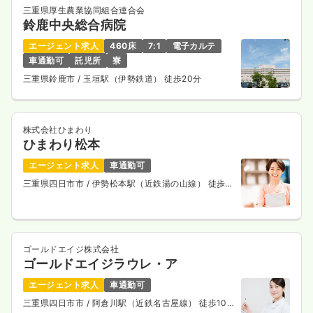
三重県厚生農業協同組合連合会
鈴鹿中央総合病院
エージェント求人
460床
7:1
電子カルテ
車通勤可
託児所
寮
三重県鈴鹿市
/ 玉垣駅（伊勢鉄道） 徒歩20分
株式会社ひまわり
ひまわり松本
エージェント求人
車通勤可
三重県四日市市
/ 伊勢松本駅（近鉄湯の山線） 徒歩3
分
ゴールドエイジ株式会社
ゴールドエイジラウレ・ア
エージェント求人
車通勤可
三重県四日市市
/ 阿倉川駅（近鉄名古屋線） 徒歩10