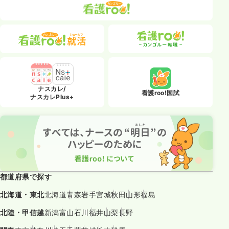
ナスカレ/
看護roo!国試
ナスカレPlus+
都道府県で探す
北海道・東北
北海道
青森
岩手
宮城
秋田
山形
福島
北陸・甲信越
新潟
富山
石川
福井
山梨
長野