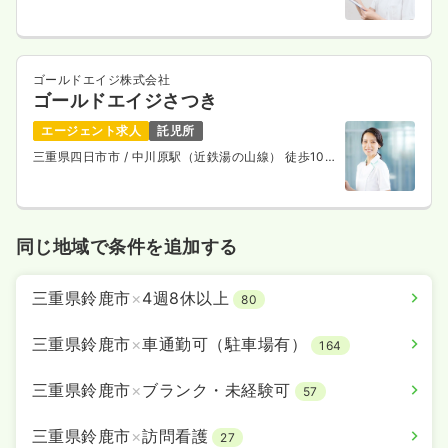
分
ゴールドエイジ株式会社
ゴールドエイジさつき
エージェント求人
託児所
三重県四日市市
/ 中川原駅（近鉄湯の山線） 徒歩10
分
同じ地域で条件を追加する
三重県鈴鹿市
×
4週8休以上
80
三重県鈴鹿市
×
車通勤可（駐車場有）
164
三重県鈴鹿市
×
ブランク・未経験可
57
三重県鈴鹿市
×
訪問看護
27