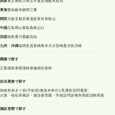
関東
東京
神奈川
埼玉
千葉
茨城
栃木
群馬
東海
愛知
岐阜
静岡
三重
関西
大阪
京都
兵庫
滋賀
奈良
和歌山
中国
広島
岡山
鳥取
島根
山口
四国
徳島
香川
愛媛
高知
九州・沖縄
福岡
佐賀
長崎
熊本
大分
宮崎
鹿児島
沖縄
職種で探す
正看護師
准看護師
保健師
助産師
担当業務で探す
病棟
外来
オペ室(手術室)
救急外来
ICU系
透析
訪問看護
介護・福祉系
検診・健診
保育園・学校
訪問診療
内視鏡
治験関連
施設形態で探す