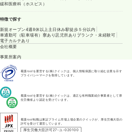
緩和医療科（ホスピス）
特徴で探す
新規オープン
4週8休以上
土日休み
駅徒歩５分以内
車通勤可（駐車場有）
寮あり
託児所あり
ブランク・未経験可
電子カルテあり
会社概要
事業所案内
看護roo!を運営する(株)クイックは、個人情報保護に取り組む企業を示す
プライバシーマークを取得しています。
看護roo!を運営する(株)クイックは、適正な有料職業紹介事業者として厚
生労働省より認定を受けています。
看護roo!転職は東証プライム市場上場企業のクイックが、厚生労働大臣の
許可を受けて運営しています。
厚生労働大臣許可27-ユ-020100