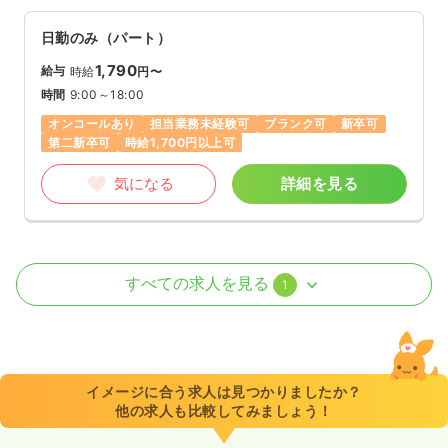
日勤のみ（パート）
1,790
給与
時給
円〜
時間
9:00～18:00
オンコールあり
担当業務未経験可
ブランク可
新卒可
第二新卒可
時給1,700円以上可
気になる
詳細を見る
訪問看護
障がい者施設
正・准看護師 / 管理職
すべての求人を見る
1
一時募集休止
日勤のみ（常勤）
27.0
給与
万円〜
/月
賞与2ヶ月
※一例
イメージに合う求人は見つかりましたか？
時間
9:00～18:00
他の求人も比較してみましょう！
土日休み
オンコールあり
担当業務未経験可
ブランク可
新卒可
第二新卒可
月給27万円以上可