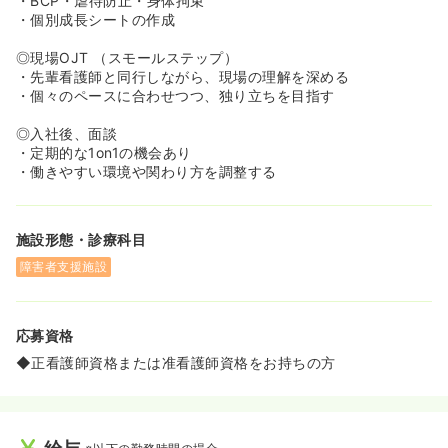
・BCP・虐待防止・身体拘束
・個別成長シートの作成
◎現場OJT （スモールステップ）
・先輩看護師と同行しながら、現場の理解を深める
・個々のペースに合わせつつ、独り立ちを目指す
◎入社後、面談
・定期的な1on1の機会あり
・働きやすい環境や関わり方を調整する
施設形態・診療科目
障害者支援施設
応募資格
◆正看護師資格または准看護師資格をお持ちの方