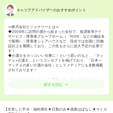
キャリアアドバイザーのおすすめポイント
≪株式会社ビジョナリーとは≫
◆2008年に訪問介護から始まった会社で、放課後等デイ
サービス・障害者グループホーム（「NOIE」などの施設名
で展開）・障害者シェアハウスなど、現在では全国に20施
設以上を展開しており、この先もさらに拡大予定の企業で
す！
◆介護士をカッコいい仕事に！という思いのもと、「マッ
チョ×介護士」というコンセプトを掲げており、「日本一
マッチョの多い介護の会社」としてメディアにも多数掲載
されております！
≪ワークライフバランスを重視したい方へお勧めです！≫
◆直行直帰が可能で残業も少ないため、プライベートの時
続きを読む
間を大切にしながら働けます！
◆常勤でもオンコール無しや固定休みなど、様々な働き方
が相談可能で、柔軟なキャリアを築けます。
◆副業OKですので、他にやりたいことがある方や収入を担
保されたい方にもおすすめです！
【充実した手当・福利厚生★日勤のみ★残業ほぼなし★マイカ