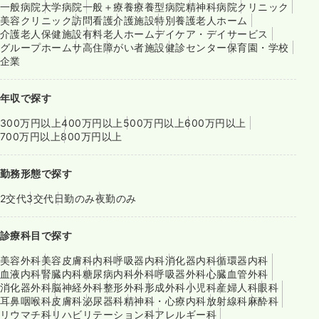
一般病院
大学病院
一般＋療養
療養型病院
精神科病院
クリニック
美容クリニック
訪問看護
介護施設
特別養護老人ホーム
介護老人保健施設
有料老人ホーム
デイケア・デイサービス
グループホーム
サ高住
障がい者施設
健診センター
保育園・学校
企業
年収で探す
300万円以上
400万円以上
500万円以上
600万円以上
700万円以上
800万円以上
勤務形態で探す
2交代
3交代
日勤のみ
夜勤のみ
診療科目で探す
美容外科
美容皮膚科
内科
呼吸器内科
消化器内科
循環器内科
血液内科
腎臓内科
糖尿病内科
外科
呼吸器外科
心臓血管外科
消化器外科
脳神経外科
整形外科
形成外科
小児科
産婦人科
眼科
耳鼻咽喉科
皮膚科
泌尿器科
精神科・心療内科
放射線科
麻酔科
リウマチ科
リハビリテーション科
アレルギー科