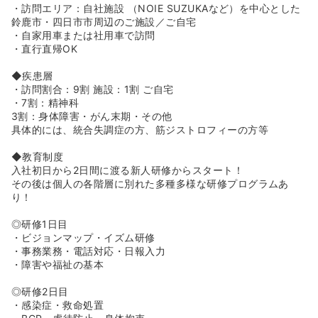
・訪問エリア：自社施設 （NOIE SUZUKAなど）を中心とした
鈴鹿市・四日市市周辺のご施設／ご自宅
・自家用車または社用車で訪問
・直行直帰OK
◆疾患層
・訪問割合：9割 施設：1割 ご自宅
・7割：精神科
3割：身体障害・がん末期・その他
具体的には、統合失調症の方、筋ジストロフィーの方等
◆教育制度
入社初日から2日間に渡る新人研修からスタート！
その後は個人の各階層に別れた多種多様な研修プログラムあ
り！
◎研修1日目
・ビジョンマップ・イズム研修
・事務業務・電話対応・日報入力
・障害や福祉の基本
◎研修2日目
・感染症・救命処置