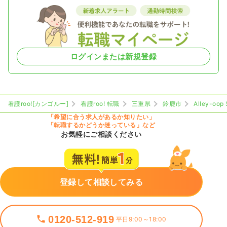
ログインまたは新規登録
看護roo![カンゴルー]
看護roo! 転職
三重県
鈴鹿市
Alley-o
「希望に合う求人があるか知りたい」
「転職するかどうか迷っている」など
お気軽にご相談ください
登録して相談してみる
0120-512-919
平日9:00～18:00