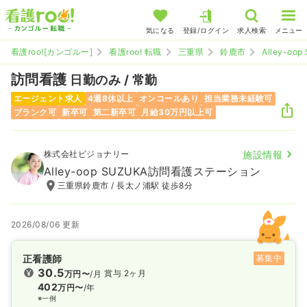
気になる
登録/ログイン
求人検索
メニュー
看護roo![カンゴルー]
看護roo! 転職
三重県
鈴鹿市
Alley-o
訪問看護
日勤のみ / 常勤
エージェント求人
4週8休以上
オンコールあり
担当業務未経験可
ブランク可
新卒可
第二新卒可
月給30万円以上可
株式会社ビジョナリー
施設情報
Alley-oop SUZUKA訪問看護ステーション
三重県鈴鹿市 / 長太ノ浦駅 徒歩8分
2026/08/06 更新
正看護師
募集中
30.5
賞与 2ヶ月
万円〜
/月
402
万円〜
/年
※一例