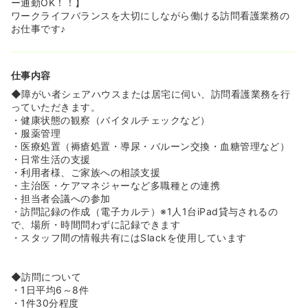
ー通勤OK！！】
≪安心して業務に取り組める環境が整っています！≫
ワークライフバランスを大切にしながら働ける訪問看護業務の
◆訪問件数は一日6～8件ですが施設訪問が中心のため、比
お仕事です♪
較的ゆとりをもって質の高い看護を提供できます。
◆同法人が運営する施設への訪問が中心で介護士との連携
が密に取れており、オンコールで実際に出動するケースは
仕事内容
ステーション全体で月3回前後と少ないです！
◆障がい者シェアハウスまたは居宅に伺い、訪問看護業務を行
≪子育て世代にも理解のある働きやすい職場です！≫
っていただきます。
◆子育て世代の看護師様も活躍されており、産休育休休暇
・健康状態の観察（バイタルチェックなど）
の取得実績もあります！男性の看護師様も育休取得の実績
・服薬管理
があります♪
・医療処置（褥瘡処置・導尿・バルーン交換・血糖管理など）
◆働きながら健康を目指せるよう、フィットネスジムの利
・日常生活の支援
用無料や無料のマッサージなどの充実した福利厚生があり
・利用者様、ご家族への相談支援
ます！
・主治医・ケアマネジャーなど多職種との連携
・担当者会議への参加
≪未経験・ブランクの方にも安心です！≫
・訪問記録の作成（電子カルテ）※1人1台iPad貸与されるの
◆「訪問看護は初めて」という方やブランクのある方も歓
で、場所・時間問わずに記録できます
迎！入社後訪問を始める前に座学研修等も用意されてお
・スタッフ間の情報共有にはSlackを使用しています
り、基礎からしっかり学べます！
◆入社後にOJT付き、同行訪問から始めます。個人の習熟
度に合わせて教育を受けられるため、安心して業務に慣れ
◆訪問について
ていくことができます。
・1日平均6～8件
・1件30分程度