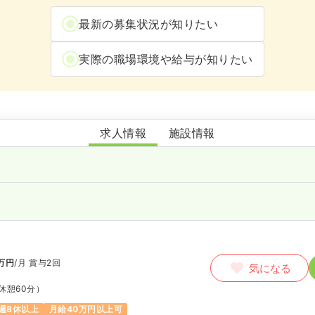
最新の募集状況が知りたい
実際の職場環境や給与が知りたい
YOUR FACE OSAKA
求人情報
施設情報
万円
/月
賞与2回
気になる
休憩60分）
週8休以上
月給40万円以上可