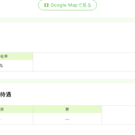
Google Mapで見る
消化率
0%
・待遇
児所
寮