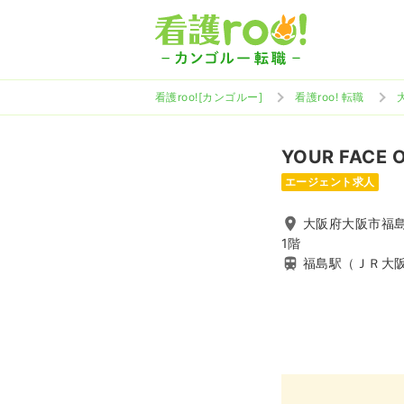
看護roo![カンゴルー]
看護roo! 転職
YOUR FACE 
エージェント求人
大阪府大阪市福島
1階
福島駅（ＪＲ大