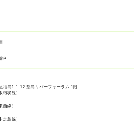
目
膚科
福島1-1-12 堂島リバーフォーラム 1階
阪環状線）
東西線）
中之島線）