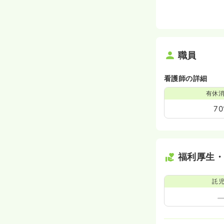
職員
看護師の詳細
有休
7
福利厚生
託