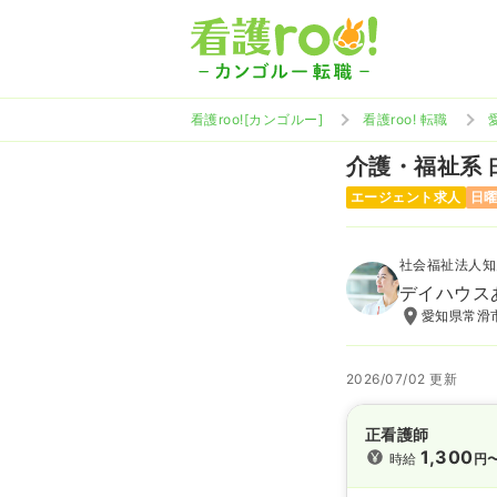
看護roo![カンゴルー]
看護roo! 転職
介護・福祉系
エージェント求人
日
社会福祉法人知
デイハウス
愛知県常滑
2026/07/02 更新
正看護師
1,300
時給
円