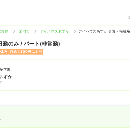
愛知県
常滑市
デイハウスあすか
デイハウスあすか 介護・福祉
日勤のみ / パート(非常勤)
曜休み
時給1,300円以上可
多学園
あすか
市
〜