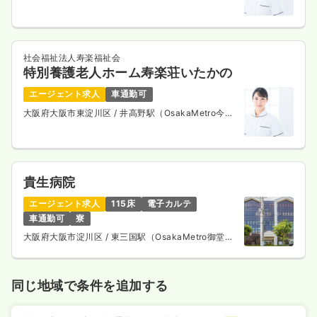
歩15分
社会福祉法人寿楽福祉会
特別養護老人ホーム寿楽荘いたかの
エージェント求人
車通勤可
大阪府大阪市東淀川区
/ 井高野駅（OsakaMetro今里
筋線） 徒歩12分
貴生病院
エージェント求人
115床
電子カルテ
車通勤可
寮
大阪府大阪市淀川区
/ 東三国駅（OsakaMetro御堂筋
線） 徒歩8分
同じ地域で条件を追加する