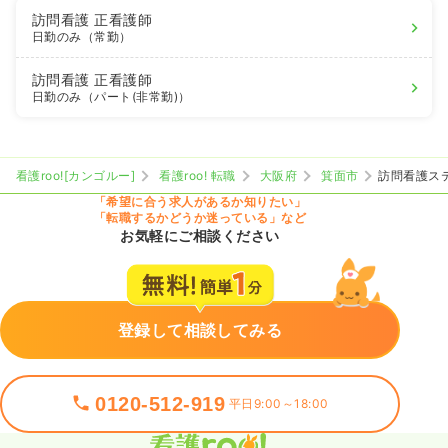
訪問看護
正看護師
日勤のみ（常勤）
訪問看護
正看護師
日勤のみ（パート(非常勤)）
看護roo![カンゴルー]
看護roo! 転職
大阪府
箕面市
訪問看護ス
「希望に合う求人があるか知りたい」
「転職するかどうか迷っている」など
お気軽にご相談ください
登録して相談してみる
0120-512-919
平日9:00～18:00