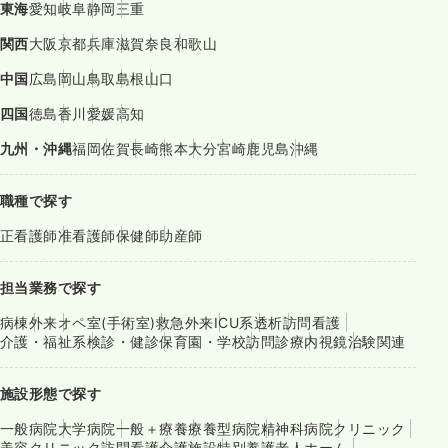
東海
愛知
岐阜
静岡
三重
関西
大阪
京都
兵庫
滋賀
奈良
和歌山
中国
広島
岡山
鳥取
島根
山口
四国
徳島
香川
愛媛
高知
九州・沖縄
福岡
佐賀
長崎
熊本
大分
宮崎
鹿児島
沖縄
職種で探す
正看護師
准看護師
保健師
助産師
担当業務で探す
病棟
外来
オペ室(手術室)
救急外来
ICU系
透析
訪問看護
介護・福祉系
検診・健診
保育園・学校
訪問診療
内視鏡
治験関連
施設形態で探す
一般病院
大学病院
一般＋療養
療養型病院
精神科病院
クリニック
美容クリニック
訪問看護
介護施設
特別養護老人ホーム