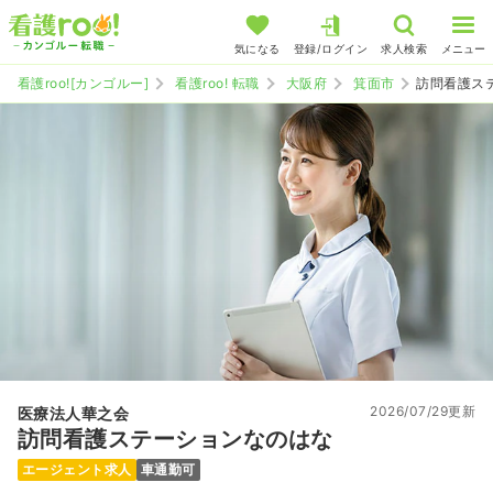
気になる
登録/ログイン
求人検索
メニュー
看護roo![カンゴルー]
看護roo! 転職
大阪府
箕面市
訪問看護ス
2026/07/29更新
医療法人華之会
訪問看護ステーションなのはな
エージェント求人
車通勤可