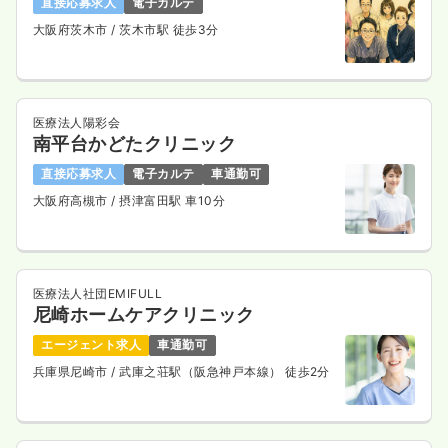
直接応募求人
電子カルテ
大阪府茨木市
/ 茨木市駅 徒歩3分
医療法人陽彩会
南平台かどたクリニック
直接応募求人
電子カルテ
車通勤可
大阪府高槻市
/ 摂津富田駅 車10分
医療法人社団EMIFULL
尼崎ホームケアクリニック
エージェント求人
車通勤可
兵庫県尼崎市
/ 武庫之荘駅（阪急神戸本線） 徒歩2分