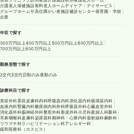
介護老人保健施設
有料老人ホーム
デイケア・デイサービス
グループホーム
サ高住
障がい者施設
健診センター
保育園・学校
企業
年収で探す
300万円以上
400万円以上
500万円以上
600万円以上
700万円以上
800万円以上
勤務形態で探す
2交代
3交代
日勤のみ
夜勤のみ
診療科目で探す
美容外科
美容皮膚科
内科
呼吸器内科
消化器内科
循環器内科
血液内科
腎臓内科
糖尿病内科
外科
呼吸器外科
心臓血管外科
消化器外科
脳神経外科
整形外科
形成外科
小児科
産婦人科
眼科
耳鼻咽喉科
皮膚科
泌尿器科
精神科・心療内科
放射線科
麻酔科
リウマチ科
リハビリテーション科
アレルギー科
緩和医療科（ホスピス）