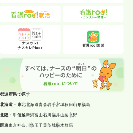
ナスカレ/
看護roo!国試
ナスカレPlus+
都道府県で探す
北海道・東北
北海道
青森
岩手
宮城
秋田
山形
福島
北陸・甲信越
新潟
富山
石川
福井
山梨
長野
関東
東京
神奈川
埼玉
千葉
茨城
栃木
群馬