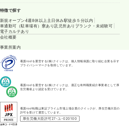
特徴で探す
新規オープン
4週8休以上
土日休み
駅徒歩５分以内
車通勤可（駐車場有）
寮あり
託児所あり
ブランク・未経験可
電子カルテあり
会社概要
事業所案内
看護roo!を運営する(株)クイックは、個人情報保護に取り組む企業を示す
プライバシーマークを取得しています。
看護roo!を運営する(株)クイックは、適正な有料職業紹介事業者として厚
生労働省より認定を受けています。
看護roo!転職は東証プライム市場上場企業のクイックが、厚生労働大臣の
許可を受けて運営しています。
厚生労働大臣許可27-ユ-020100