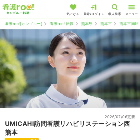
気になる
登録/ログイン
求人検索
メニュー
看護roo![カンゴルー]
看護roo! 転職
熊本県
熊本市
熊本市南区
2026/07/06更新
UMICAHI訪問看護リハビリステーション西
熊本