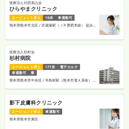
医療法人社団英山会
ひらやまクリニック
エージェント求人
19床
車通勤可
熊本県熊本市北区
/ 武蔵塚駅（ＪＲ豊肥本線） 徒歩15
分
医療法人杉村会
杉村病院
エージェント求人
177床
電子カルテ
車通勤可
寮
熊本県熊本市中央区
/ 辛島町駅（熊本市電Ａ系統） 徒
歩11分
影下皮膚科クリニック
エージェント求人
車通勤可
熊本県熊本市東区