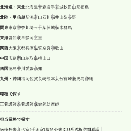
北海道・東北
北海道
青森
岩手
宮城
秋田
山形
福島
北陸・甲信越
新潟
富山
石川
福井
山梨
長野
関東
東京
神奈川
埼玉
千葉
茨城
栃木
群馬
東海
愛知
岐阜
静岡
三重
関西
大阪
京都
兵庫
滋賀
奈良
和歌山
中国
広島
岡山
鳥取
島根
山口
四国
徳島
香川
愛媛
高知
九州・沖縄
福岡
佐賀
長崎
熊本
大分
宮崎
鹿児島
沖縄
職種で探す
正看護師
准看護師
保健師
助産師
担当業務で探す
病棟
外来
オペ室(手術室)
救急外来
ICU系
透析
訪問看護