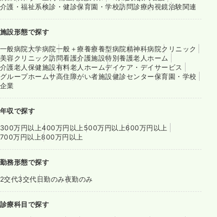
介護・福祉系
検診・健診
保育園・学校
訪問診療
内視鏡
治験関連
施設形態で探す
一般病院
大学病院
一般＋療養
療養型病院
精神科病院
クリニック
美容クリニック
訪問看護
介護施設
特別養護老人ホーム
介護老人保健施設
有料老人ホーム
デイケア・デイサービス
グループホーム
サ高住
障がい者施設
健診センター
保育園・学校
企業
年収で探す
300万円以上
400万円以上
500万円以上
600万円以上
700万円以上
800万円以上
勤務形態で探す
2交代
3交代
日勤のみ
夜勤のみ
診療科目で探す