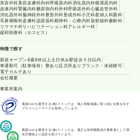
美容外科
美容皮膚科
内科
呼吸器内科
消化器内科
循環器内科
血液内科
腎臓内科
糖尿病内科
外科
呼吸器外科
心臓血管外科
消化器外科
脳神経外科
整形外科
形成外科
小児科
産婦人科
眼科
耳鼻咽喉科
皮膚科
泌尿器科
精神科・心療内科
放射線科
麻酔科
リウマチ科
リハビリテーション科
アレルギー科
緩和医療科（ホスピス）
特徴で探す
新規オープン
4週8休以上
土日休み
駅徒歩５分以内
車通勤可（駐車場有）
寮あり
託児所あり
ブランク・未経験可
電子カルテあり
会社概要
事業所案内
看護roo!を運営する(株)クイックは、個人情報保護に取り組む企業を示す
プライバシーマークを取得しています。
看護roo!を運営する(株)クイックは、適正な有料職業紹介事業者として厚
生労働省より認定を受けています。