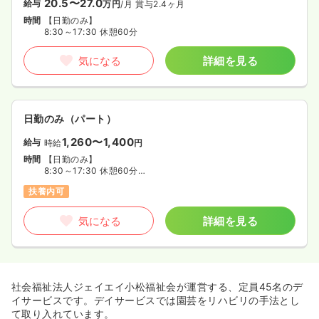
20.5〜27.0
給与
万円
/月
賞与2.4ヶ月
時間
【日勤のみ】
8:30～17:30 休憩60分
気になる
詳細を見る
日勤のみ（パート）
1,260〜1,400
給与
時給
円
時間
【日勤のみ】
8:30～17:30 休憩60分
◆週2日～5日の間で、勤務日数ご相談ください
扶養内可
気になる
詳細を見る
社会福祉法人ジェイエイ小松福祉会が運営する、定員45名のデ
イサービスです。デイサービスでは園芸をリハビリの手法とし
て取り入れています。