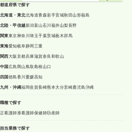
都道府県で探す
北海道・東北
北海道
青森
岩手
宮城
秋田
山形
福島
北陸・甲信越
新潟
富山
石川
福井
山梨
長野
関東
東京
神奈川
埼玉
千葉
茨城
栃木
群馬
東海
愛知
岐阜
静岡
三重
関西
大阪
京都
兵庫
滋賀
奈良
和歌山
中国
広島
岡山
鳥取
島根
山口
四国
徳島
香川
愛媛
高知
九州・沖縄
福岡
佐賀
長崎
熊本
大分
宮崎
鹿児島
沖縄
職種で探す
正看護師
准看護師
保健師
助産師
担当業務で探す