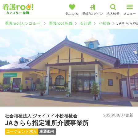
気になる
登録/ログイン
求人検索
メニュー
看護roo![カンゴルー]
看護roo! 転職
石川県
小松市
JAきらら
2026/08/07更新
社会福祉法人 ジェイエイ小松福祉会
JAきらら指定通所介護事業所
エージェント求人
車通勤可