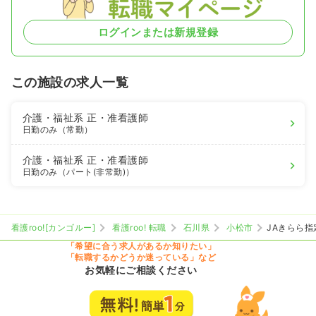
ログインまたは新規登録
この施設の求人一覧
介護・福祉系
正・准看護師
日勤のみ（常勤）
介護・福祉系
正・准看護師
日勤のみ（パート(非常勤)）
看護roo![カンゴルー]
看護roo! 転職
石川県
小松市
JAきらら
「希望に合う求人があるか知りたい」
「転職するかどうか迷っている」など
お気軽にご相談ください