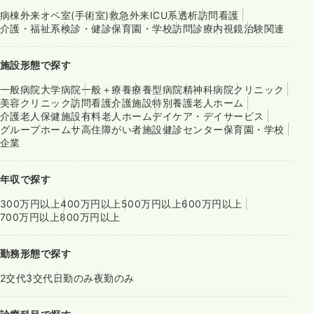
病棟
外来
オペ室(手術室)
救急外来
ICU系
透析
訪問看護
介護・福祉系
検診・健診
保育園・学校
訪問診療
内視鏡
治験関連
施設形態で探す
一般病院
大学病院
一般＋療養
療養型病院
精神科病院
クリニック
美容クリニック
訪問看護
介護施設
特別養護老人ホーム
介護老人保健施設
有料老人ホーム
デイケア・デイサービス
グループホーム
サ高住
障がい者施設
健診センター
保育園・学校
企業
年収で探す
300万円以上
400万円以上
500万円以上
600万円以上
700万円以上
800万円以上
勤務形態で探す
2交代
3交代
日勤のみ
夜勤のみ