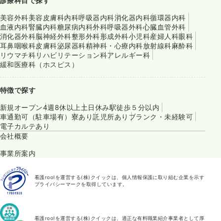
診療科目で探す
美容外科
美容皮膚科
内科
呼吸器内科
消化器内科
循環器内科
血液内科
腎臓内科
糖尿病内科
外科
呼吸器外科
心臓血管外科
消化器外科
脳神経外科
整形外科
形成外科
小児科
産婦人科
眼科
耳鼻咽喉科
皮膚科
泌尿器科
精神科・心療内科
放射線科
麻酔科
リウマチ科
リハビリテーション科
アレルギー科
緩和医療科（ホスピス）
特徴で探す
新規オープン
4週8休以上
土日休み
駅徒歩５分以内
車通勤可（駐車場有）
寮あり
託児所あり
ブランク・未経験可
電子カルテあり
会社概要
事業所案内
看護roo!を運営する(株)クイックは、個人情報保護に取り組む企業を示す
プライバシーマークを取得しています。
看護roo!を運営する(株)クイックは、適正な有料職業紹介事業者として厚