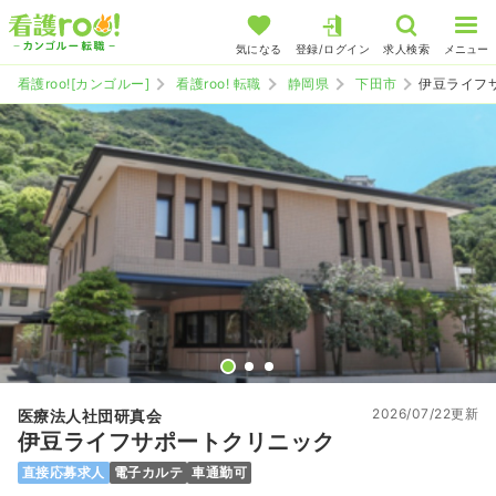
気になる
登録/ログイン
求人検索
メニュー
看護roo![カンゴルー]
看護roo! 転職
静岡県
下田市
伊豆ライフ
2026/07/22更新
医療法人社団研真会
伊豆ライフサポートクリニック
直接応募求人
電子カルテ
車通勤可