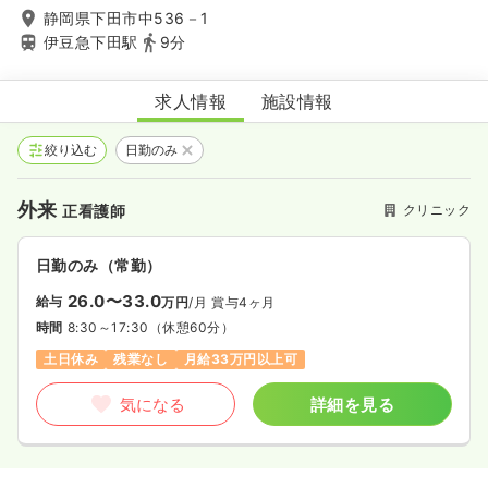
静岡県下田市中536－1
伊豆急下田駅
9分
伊豆ライフサポートクリニック
求人情報
施設情報
絞り込む
日勤のみ
外来
クリニック
正看護師
日勤のみ（常勤）
26.0〜33.0
給与
万円
/月
賞与4ヶ月
時間
8:30～17:30
（休憩60分）
土日休み
残業なし
月給33万円以上可
気になる
詳細を見る