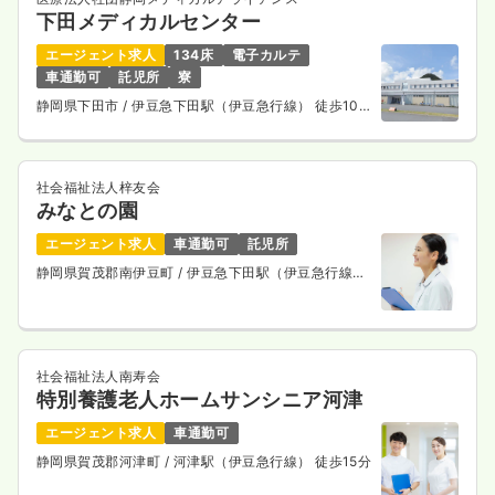
下田メディカルセンター
エージェント求人
134床
電子カルテ
車通勤可
託児所
寮
静岡県下田市
/ 伊豆急下田駅（伊豆急行線） 徒歩10
分
社会福祉法人梓友会
みなとの園
エージェント求人
車通勤可
託児所
静岡県賀茂郡南伊豆町
/ 伊豆急下田駅（伊豆急行線）
車16分
社会福祉法人南寿会
特別養護老人ホームサンシニア河津
エージェント求人
車通勤可
静岡県賀茂郡河津町
/ 河津駅（伊豆急行線） 徒歩15分