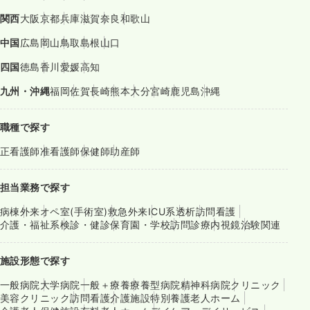
関西
大阪
京都
兵庫
滋賀
奈良
和歌山
中国
広島
岡山
鳥取
島根
山口
四国
徳島
香川
愛媛
高知
九州・沖縄
福岡
佐賀
長崎
熊本
大分
宮崎
鹿児島
沖縄
職種で探す
正看護師
准看護師
保健師
助産師
担当業務で探す
病棟
外来
オペ室(手術室)
救急外来
ICU系
透析
訪問看護
介護・福祉系
検診・健診
保育園・学校
訪問診療
内視鏡
治験関連
施設形態で探す
一般病院
大学病院
一般＋療養
療養型病院
精神科病院
クリニック
美容クリニック
訪問看護
介護施設
特別養護老人ホーム