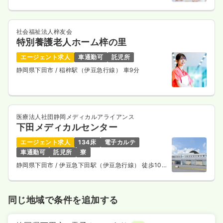
社会福祉法人梓友会
特別養護老人ホーム梓の里
エージェント求人
車通勤可
託児所
静岡県下田市
/ 稲梓駅（伊豆急行線） 車9分
医療法人社団静岡メディカルアライアンス
下田メディカルセンター
エージェント求人
134床
電子カルテ
車通勤可
託児所
寮
静岡県下田市
/ 伊豆急下田駅（伊豆急行線） 徒歩10
分
同じ地域で条件を追加する