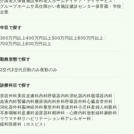
介護老人保健施設
有料老人ホーム
デイケア・デイサービス
グループホーム
サ高住
障がい者施設
健診センター
保育園・学校
企業
年収で探す
300万円以上
400万円以上
500万円以上
600万円以上
700万円以上
800万円以上
勤務形態で探す
2交代
3交代
日勤のみ
夜勤のみ
診療科目で探す
美容外科
美容皮膚科
内科
呼吸器内科
消化器内科
循環器内科
血液内科
腎臓内科
糖尿病内科
外科
呼吸器外科
心臓血管外科
消化器外科
脳神経外科
整形外科
形成外科
小児科
産婦人科
眼科
耳鼻咽喉科
皮膚科
泌尿器科
精神科・心療内科
放射線科
麻酔科
リウマチ科
リハビリテーション科
アレルギー科
緩和医療科（ホスピス）