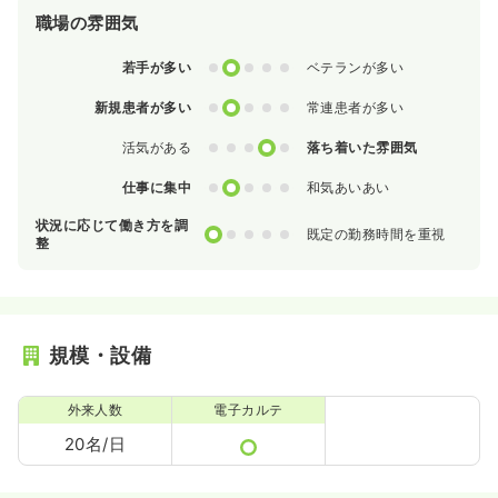
職場の雰囲気
0
1
2
3
4
若手が多い
ベテランが多い
0
1
2
3
4
新規患者が多い
常連患者が多い
0
1
2
3
4
活気がある
落ち着いた雰囲気
0
1
2
3
4
仕事に集中
和気あいあい
状況に応じて働き方を調
0
1
2
3
4
既定の勤務時間を重視
整
規模・設備
外来人数
電子カルテ
20名/日