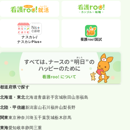
ナスカレ/
看護roo!国試
ナスカレPlus+
都道府県で探す
北海道・東北
北海道
青森
岩手
宮城
秋田
山形
福島
北陸・甲信越
新潟
富山
石川
福井
山梨
長野
関東
東京
神奈川
埼玉
千葉
茨城
栃木
群馬
東海
愛知
岐阜
静岡
三重