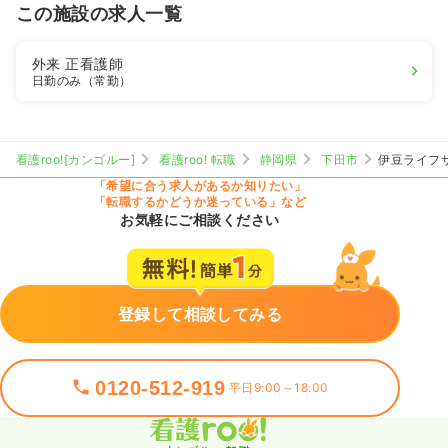
この施設の求人一覧
外来
正看護師
日勤のみ（常勤）
看護roo![カンゴルー]
看護roo! 転職
静岡県
下田市
伊豆ライフ
「希望に合う求人があるか知りたい」
「転職するかどうか迷っている」など
お気軽にご相談ください
登録して相談してみる
0120-512-919
平日9:00～18:00