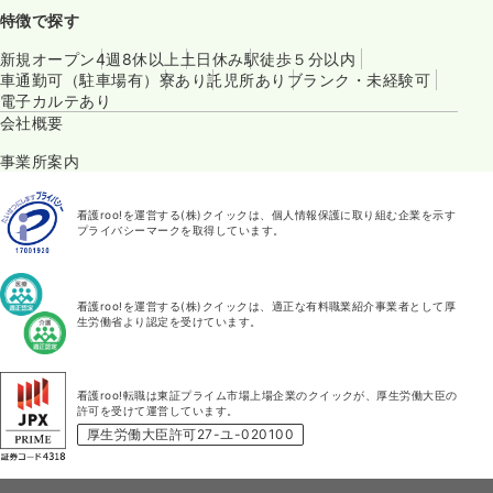
特徴で探す
新規オープン
4週8休以上
土日休み
駅徒歩５分以内
車通勤可（駐車場有）
寮あり
託児所あり
ブランク・未経験可
電子カルテあり
会社概要
事業所案内
看護roo!を運営する(株)クイックは、個人情報保護に取り組む企業を示す
プライバシーマークを取得しています。
看護roo!を運営する(株)クイックは、適正な有料職業紹介事業者として厚
生労働省より認定を受けています。
看護roo!転職は東証プライム市場上場企業のクイックが、厚生労働大臣の
許可を受けて運営しています。
厚生労働大臣許可27-ユ-020100