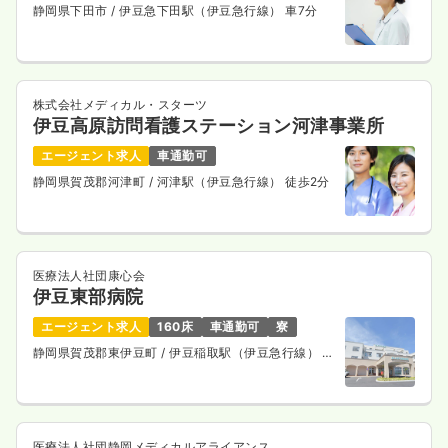
静岡県下田市
/ 伊豆急下田駅（伊豆急行線） 車7分
株式会社メディカル・スターツ
伊豆高原訪問看護ステーション河津事業所
エージェント求人
車通勤可
静岡県賀茂郡河津町
/ 河津駅（伊豆急行線） 徒歩2分
医療法人社団康心会
伊豆東部病院
エージェント求人
160床
車通勤可
寮
静岡県賀茂郡東伊豆町
/ 伊豆稲取駅（伊豆急行線） バ
ス10分
医療法人社団静岡メディカルアライアンス