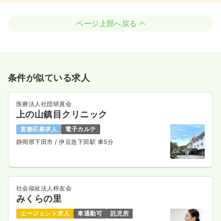
ページ上部へ戻る
条件が似ている求人
医療法人社団研真会
上の山鎮目クリニック
直接応募求人
電子カルテ
静岡県下田市
/ 伊豆急下田駅 車5分
社会福祉法人梓友会
みくらの里
エージェント求人
車通勤可
託児所