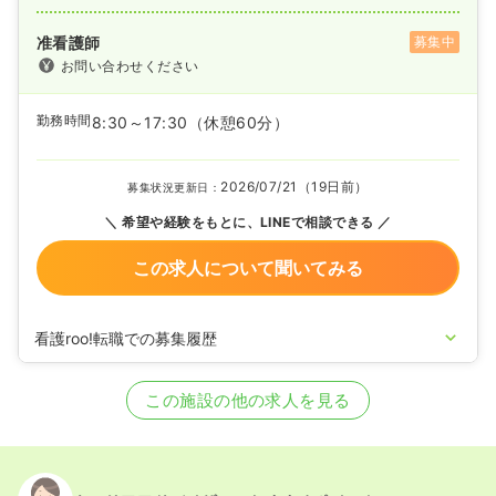
准看護師
募集中
お問い合わせください
勤務時間
8:30～17:30
（休憩60分）
2026/07/21（19日前）
募集状況更新日：
希望や経験をもとに、LINEで相談できる
この求人について聞いてみる
看護roo!転職での募集履歴
2026/04/10
正・准看護師の募集を開始
2025/07/23
正・准看護師の募集を休止
この施設の他の求人を見る
2024/06/28
正・准看護師を募集中