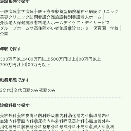
施設形態で探す
一般病院
大学病院
一般＋療養
療養型病院
精神科病院
クリニック
美容クリニック
訪問看護
介護施設
特別養護老人ホーム
介護老人保健施設
有料老人ホーム
デイケア・デイサービス
グループホーム
サ高住
障がい者施設
健診センター
保育園・学校
企業
年収で探す
300万円以上
400万円以上
500万円以上
600万円以上
700万円以上
800万円以上
勤務形態で探す
2交代
3交代
日勤のみ
夜勤のみ
診療科目で探す
美容外科
美容皮膚科
内科
呼吸器内科
消化器内科
循環器内科
血液内科
腎臓内科
糖尿病内科
外科
呼吸器外科
心臓血管外科
消化器外科
脳神経外科
整形外科
形成外科
小児科
産婦人科
眼科