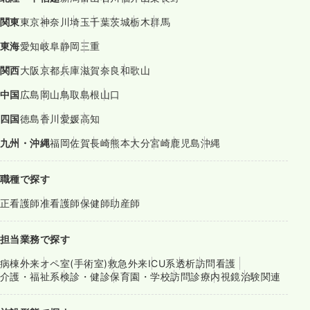
関東
東京
神奈川
埼玉
千葉
茨城
栃木
群馬
東海
愛知
岐阜
静岡
三重
関西
大阪
京都
兵庫
滋賀
奈良
和歌山
中国
広島
岡山
鳥取
島根
山口
四国
徳島
香川
愛媛
高知
九州・沖縄
福岡
佐賀
長崎
熊本
大分
宮崎
鹿児島
沖縄
職種で探す
正看護師
准看護師
保健師
助産師
担当業務で探す
病棟
外来
オペ室(手術室)
救急外来
ICU系
透析
訪問看護
介護・福祉系
検診・健診
保育園・学校
訪問診療
内視鏡
治験関連