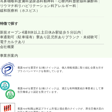
耳鼻咽喉科
皮膚科
泌尿器科
精神科・心療内科
放射線科
麻酔科
リウマチ科
リハビリテーション科
アレルギー科
緩和医療科（ホスピス）
特徴で探す
新規オープン
4週8休以上
土日休み
駅徒歩５分以内
車通勤可（駐車場有）
寮あり
託児所あり
ブランク・未経験可
電子カルテあり
会社概要
事業所案内
看護roo!を運営する(株)クイックは、個人情報保護に取り組む企業を示す
プライバシーマークを取得しています。
看護roo!を運営する(株)クイックは、適正な有料職業紹介事業者として厚
生労働省より認定を受けています。
看護roo!転職は東証プライム市場上場企業のクイックが、厚生労働大臣の
許可を受けて運営しています。