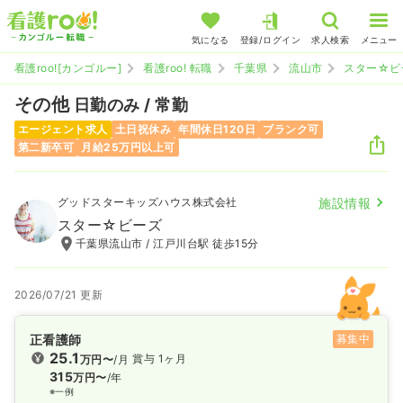
気になる
登録/ログイン
求人検索
メニュー
看護roo![カンゴルー]
看護roo! 転職
千葉県
流山市
スター☆ビ
その他
日勤のみ / 常勤
エージェント求人
土日祝休み
年間休日120日
ブランク可
第二新卒可
月給25万円以上可
グッドスターキッズハウス株式会社
施設情報
スター☆ビーズ
千葉県流山市 / 江戸川台駅 徒歩15分
2026/07/21 更新
正看護師
募集中
25.1
賞与 1ヶ月
万円〜
/月
315
万円〜
/年
※一例