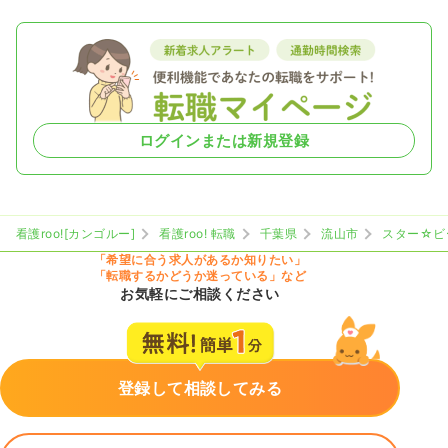
ログインまたは新規登録
看護roo![カンゴルー]
看護roo! 転職
千葉県
流山市
スター☆ビ
「希望に合う求人があるか知りたい」
「転職するかどうか迷っている」など
お気軽にご相談ください
登録して相談してみる