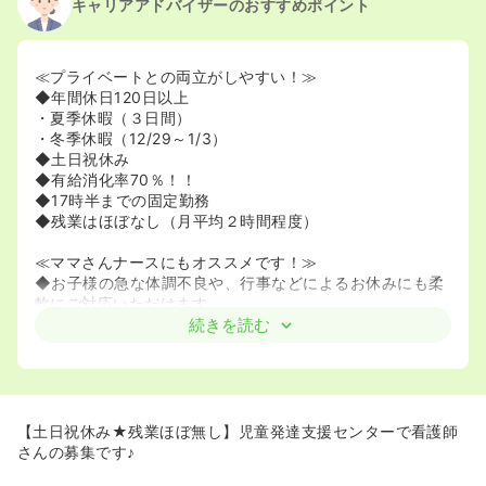
キャリアアドバイザーのおすすめポイント
≪プライベートとの両立がしやすい！≫
◆年間休日120日以上
・夏季休暇（３日間）
・冬季休暇（12/29～1/3）
◆土日祝休み
◆有給消化率70％！！
◆17時半までの固定勤務
◆残業はほぼなし（月平均２時間程度）
≪ママさんナースにもオススメです！≫
◆お子様の急な体調不良や、行事などによるお休みにも柔
軟にご対応いただけます。
◆施設内だけでなく、系列施設同士でも連携をとり人員調
続きを読む
整が出来る体制を整えられているので、お休み希望も伝え
やすいです！
≪充実の人員配置≫
◆今回看護師体制を2名にするための募集のため、人員体
【土日祝休み★残業ほぼ無し】児童発達支援センターで看護師
制が安定した中で働くことができます。
さんの募集です♪