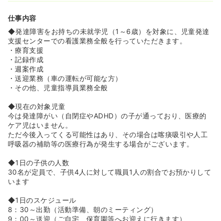
仕事内容
◆発達障害をお持ちの未就学児（1～6歳）を対象に、児童発達
支援センターでの看護業務全般を行っていただきます。
・療育支援
・記録作成
・週案作成
・送迎業務（車の運転が可能な方）
・その他、児童指導員業務全般
◆現在の対象児童
今は発達障がい（自閉症やADHD）の子が通っており、医療的
ケア児はいません。
ただ今後入ってくる可能性はあり、その場合は喀痰吸引や人工
呼吸器の補助等の医療行為が発生する場合がございます。
◆1日の子供の人数
30名が定員で、子供4人に対して職員1人の割合でお預かりして
います
◆1日のスケジュール
8：30～出勤（活動準備、朝のミーティング）
9：00～送迎（ご自宅、保育園等へお迎えに行きます）