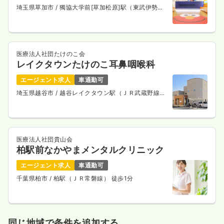
埼玉県草加市
/ 獨協大学前[草加松原]駅（東武伊勢崎
線） 徒歩5分
医療法人社団たけのこ会
レイクタウンたけのこ耳鼻咽喉科
エージェント求人
車通勤可
埼玉県越谷市
/ 越谷レイクタウン駅（ＪＲ武蔵野線）
徒歩4分
医療法人社団貴山会
柏駅前なかやまメンタルクリニック
エージェント求人
車通勤可
千葉県柏市
/ 柏駅（ＪＲ常磐線） 徒歩1分
同じ地域で条件を追加する