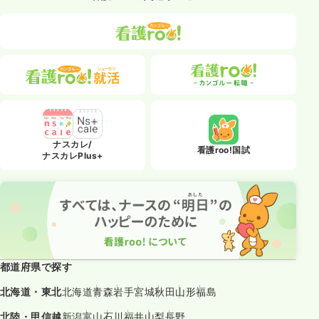
ナスカレ/
看護roo!国試
ナスカレPlus+
都道府県で探す
北海道・東北
北海道
青森
岩手
宮城
秋田
山形
福島
北陸・甲信越
新潟
富山
石川
福井
山梨
長野