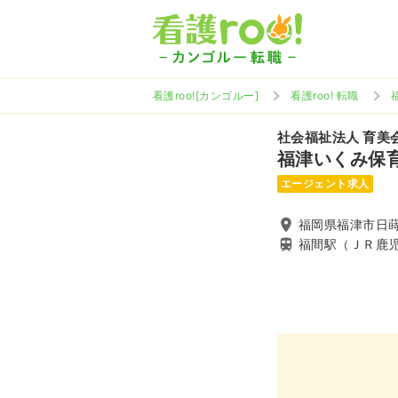
看護roo![カンゴルー]
看護roo! 転職
社会福祉法人 育美
福津いくみ保
エージェント求人
福岡県福津市日蒔野
福間駅（ＪＲ鹿