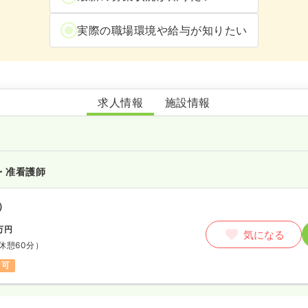
実際の職場環境や給与が知りたい
福津いくみ保育園
求人情報
施設情報
・准看護師
）
万円
気になる
休憩60分）
ク可