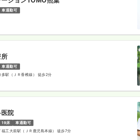
ーションTOMO照葉
車通勤可
療所
車通勤可
 奈多駅（ＪＲ香椎線） 徒歩2分
科医院
19床
車通勤可
/ 福工大前駅（ＪＲ鹿児島本線） 徒歩7分