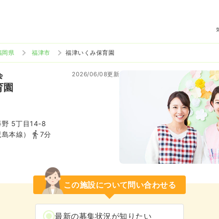
福岡県
福津市
福津いくみ保育園
2026/06/08更新
会
育園
 5丁目14-8
児島本線）
7分
この施設について問い合わせる
最新の募集状況が知りたい