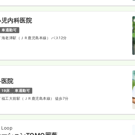
小児内科医院
車通勤可
/ 海老津駅（ＪＲ鹿児島本線） バス12分
科医院
19床
車通勤可
/ 福工大前駅（ＪＲ鹿児島本線） 徒歩7分
Loop