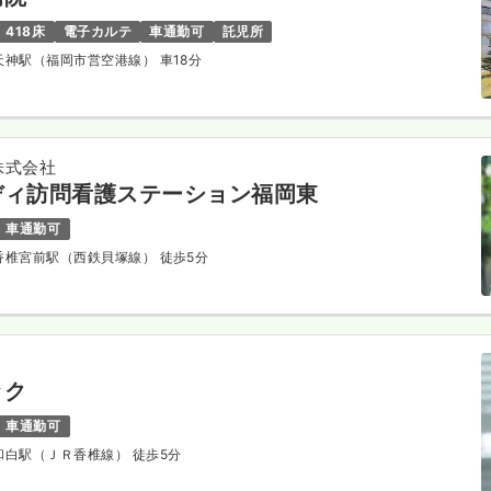
418床
電子カルテ
車通勤可
託児所
 天神駅（福岡市営空港線） 車18分
株式会社
ディ訪問看護ステーション福岡東
車通勤可
 香椎宮前駅（西鉄貝塚線） 徒歩5分
ック
車通勤可
 和白駅（ＪＲ香椎線） 徒歩5分