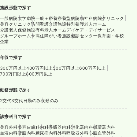
施設形態で探す
一般病院
大学病院
一般＋療養
療養型病院
精神科病院
クリニック
美容クリニック
訪問看護
介護施設
特別養護老人ホーム
介護老人保健施設
有料老人ホーム
デイケア・デイサービス
グループホーム
サ高住
障がい者施設
健診センター
保育園・学校
企業
年収で探す
300万円以上
400万円以上
500万円以上
600万円以上
700万円以上
800万円以上
勤務形態で探す
2交代
3交代
日勤のみ
夜勤のみ
診療科目で探す
美容外科
美容皮膚科
内科
呼吸器内科
消化器内科
循環器内科
血液内科
腎臓内科
糖尿病内科
外科
呼吸器外科
心臓血管外科