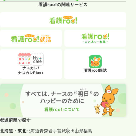
看護roo!の関連サービス
ナスカレ/
看護roo!国試
ナスカレPlus+
都道府県で探す
北海道・東北
北海道
青森
岩手
宮城
秋田
山形
福島