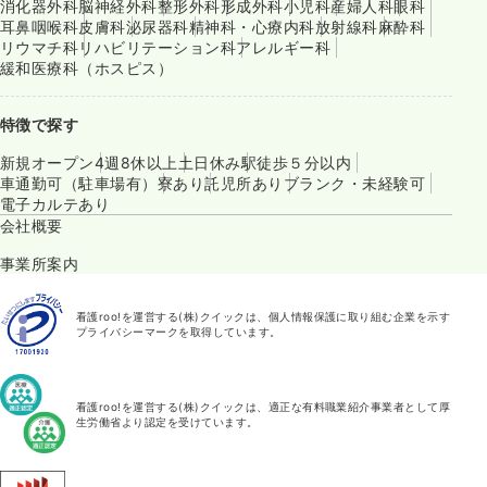
消化器外科
脳神経外科
整形外科
形成外科
小児科
産婦人科
眼科
耳鼻咽喉科
皮膚科
泌尿器科
精神科・心療内科
放射線科
麻酔科
リウマチ科
リハビリテーション科
アレルギー科
緩和医療科（ホスピス）
特徴で探す
新規オープン
4週8休以上
土日休み
駅徒歩５分以内
車通勤可（駐車場有）
寮あり
託児所あり
ブランク・未経験可
電子カルテあり
会社概要
事業所案内
看護roo!を運営する(株)クイックは、個人情報保護に取り組む企業を示す
プライバシーマークを取得しています。
看護roo!を運営する(株)クイックは、適正な有料職業紹介事業者として厚
生労働省より認定を受けています。