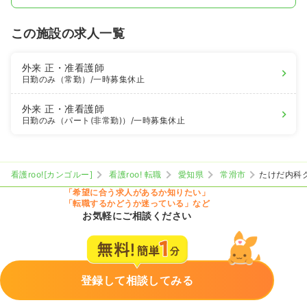
この施設の求人一覧
外来
正・准看護師
日勤のみ（常勤）
/一時募集休止
外来
正・准看護師
日勤のみ（パート(非常勤)）
/一時募集休止
看護roo![カンゴルー]
看護roo! 転職
愛知県
常滑市
たけだ内科
「希望に合う求人があるか知りたい」
「転職するかどうか迷っている」など
お気軽にご相談ください
登録して相談してみる