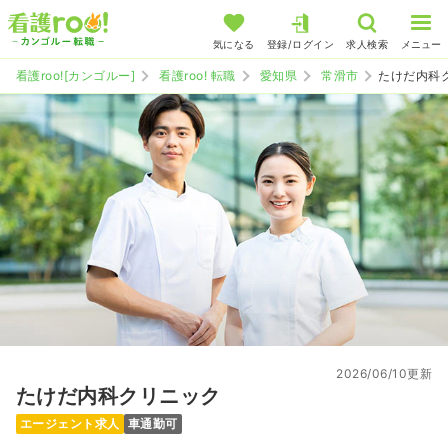
気になる
登録/ログイン
求人検索
メニュー
看護roo![カンゴルー]
看護roo! 転職
愛知県
常滑市
たけだ内科
2026/06/10更新
たけだ内科クリニック
エージェント求人
車通勤可