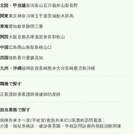
北陸・甲信越
新潟
富山
石川
福井
山梨
長野
関東
東京
神奈川
埼玉
千葉
茨城
栃木
群馬
東海
愛知
岐阜
静岡
三重
関西
大阪
京都
兵庫
滋賀
奈良
和歌山
中国
広島
岡山
鳥取
島根
山口
四国
徳島
香川
愛媛
高知
九州・沖縄
福岡
佐賀
長崎
熊本
大分
宮崎
鹿児島
沖縄
職種で探す
正看護師
准看護師
保健師
助産師
担当業務で探す
病棟
外来
オペ室(手術室)
救急外来
ICU系
透析
訪問看護
介護・福祉系
検診・健診
保育園・学校
訪問診療
内視鏡
治験関連