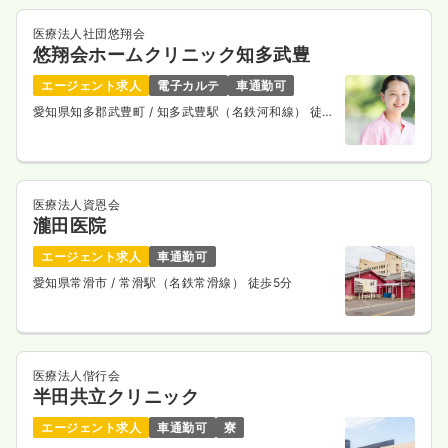
医療法人社団悠翔会
悠翔会ホームクリニック知多武豊
エージェント求人
電子カルテ
車通勤可
愛知県知多郡武豊町
/ 知多武豊駅（名鉄河和線） 徒歩
7分
医療法人資恩会
瀧田医院
エージェント求人
車通勤可
愛知県常滑市
/ 常滑駅（名鉄常滑線） 徒歩5分
医療法人偕行会
半田共立クリニック
エージェント求人
車通勤可
寮