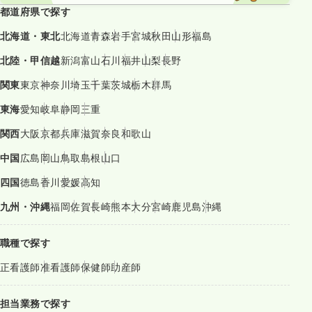
都道府県で探す
北海道・東北
北海道
青森
岩手
宮城
秋田
山形
福島
北陸・甲信越
新潟
富山
石川
福井
山梨
長野
関東
東京
神奈川
埼玉
千葉
茨城
栃木
群馬
東海
愛知
岐阜
静岡
三重
関西
大阪
京都
兵庫
滋賀
奈良
和歌山
中国
広島
岡山
鳥取
島根
山口
四国
徳島
香川
愛媛
高知
九州・沖縄
福岡
佐賀
長崎
熊本
大分
宮崎
鹿児島
沖縄
職種で探す
正看護師
准看護師
保健師
助産師
担当業務で探す