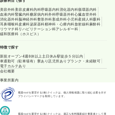
診療科目で探す
美容外科
美容皮膚科
内科
呼吸器内科
消化器内科
循環器内科
血液内科
腎臓内科
糖尿病内科
外科
呼吸器外科
心臓血管外科
消化器外科
脳神経外科
整形外科
形成外科
小児科
産婦人科
眼科
耳鼻咽喉科
皮膚科
泌尿器科
精神科・心療内科
放射線科
麻酔科
リウマチ科
リハビリテーション科
アレルギー科
緩和医療科（ホスピス）
特徴で探す
新規オープン
4週8休以上
土日休み
駅徒歩５分以内
車通勤可（駐車場有）
寮あり
託児所あり
ブランク・未経験可
電子カルテあり
会社概要
事業所案内
看護roo!を運営する(株)クイックは、個人情報保護に取り組む企業を示す
プライバシーマークを取得しています。
看護roo!を運営する(株)クイックは、適正な有料職業紹介事業者として厚