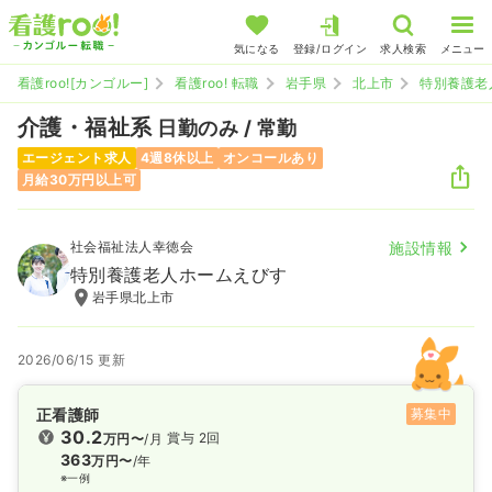
気になる
登録/ログイン
求人検索
メニュー
看護roo![カンゴルー]
看護roo! 転職
岩手県
北上市
特別養護老
介護・福祉系
日勤のみ / 常勤
エージェント求人
4週8休以上
オンコールあり
月給30万円以上可
社会福祉法人幸徳会
施設情報
特別養護老人ホームえびす
岩手県北上市
2026/06/15 更新
正看護師
募集中
30.2
賞与 2回
万円〜
/月
363
万円〜
/年
※一例