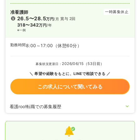
准看護師
一時募集休止
26.5〜28.5
賞与 2回
万円
/月
318〜342
万円
/年
※一例
勤務時間
8:00～17:00
（休憩60分）
2026/06/15（53日前）
募集状況更新日：
希望や経験をもとに、LINEで相談できる
この求人について聞いてみる
看護roo!転職での募集履歴
2026/01/06
正看護師の募集を開始
2025/06/23
正・准看護師の募集を休止
2024/06/21
正・准看護師を募集中