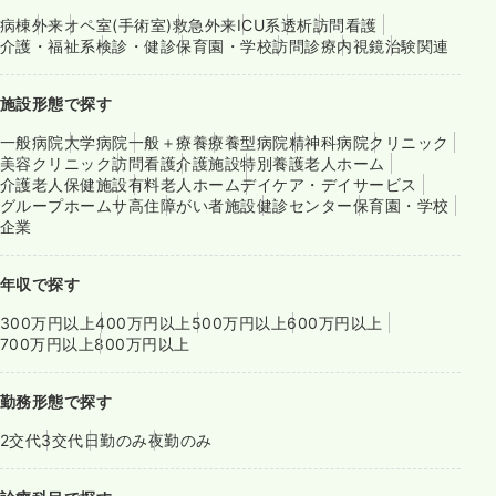
病棟
外来
オペ室(手術室)
救急外来
ICU系
透析
訪問看護
介護・福祉系
検診・健診
保育園・学校
訪問診療
内視鏡
治験関連
施設形態で探す
一般病院
大学病院
一般＋療養
療養型病院
精神科病院
クリニック
美容クリニック
訪問看護
介護施設
特別養護老人ホーム
介護老人保健施設
有料老人ホーム
デイケア・デイサービス
グループホーム
サ高住
障がい者施設
健診センター
保育園・学校
企業
年収で探す
300万円以上
400万円以上
500万円以上
600万円以上
700万円以上
800万円以上
勤務形態で探す
2交代
3交代
日勤のみ
夜勤のみ