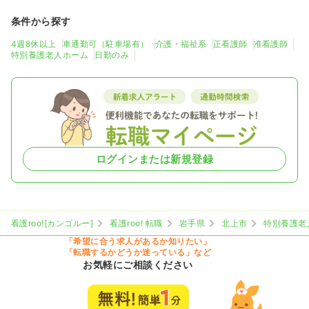
条件から探す
4週8休以上
車通勤可（駐車場有）
介護・福祉系
正看護師
准看護師
特別養護老人ホーム
日勤のみ
ログインまたは新規登録
看護roo![カンゴルー]
看護roo! 転職
岩手県
北上市
特別養護老
「希望に合う求人があるか知りたい」
「転職するかどうか迷っている」など
お気軽にご相談ください