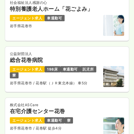
社会福祉法人感謝の心
特別養護老人ホーム「花ごよみ」
エージェント求人
車通勤可
岩手県花巻市
公益財団法人
総合花巻病院
エージェント求人
198床
車通勤可
託児所
寮
岩手県花巻市
/ 花巻駅（ＪＲ東北本線） 車5分
株式会社ASCare
在宅介護センター花巻
エージェント求人
車通勤可
寮
岩手県花巻市
/ 花巻駅 徒歩4分