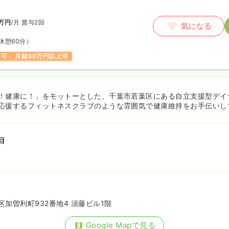
万円
/月
賞与2回
気になる
休憩60分）
ク可
月給30万円以上可
！健康に！」をモットーとした、千葉市若葉区にある自立支援型デイ
応援するフィットネスクラブのような雰囲気で健康維持をお手伝いし
目
加曽利町932番地4 須藤ビル1階
Google Mapで見る