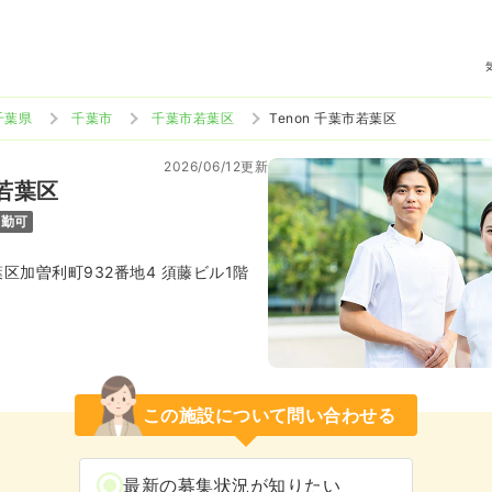
千葉県
千葉市
千葉市若葉区
Tenon 千葉市若葉区
2026/06/12更新
市若葉区
通勤可
区加曽利町932番地4 須藤ビル1階
この施設について問い合わせる
最新の募集状況が知りたい