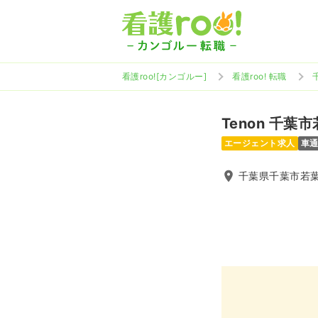
看護roo![カンゴルー]
看護roo! 転職
Tenon 千葉
エージェント求人
車
千葉県千葉市若葉