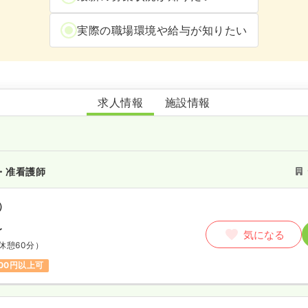
実際の職場環境や給与が知りたい
Tenon 千葉市若葉区
求人情報
施設情報
・准看護師
）
〜
気になる
休憩60分）
800円以上可