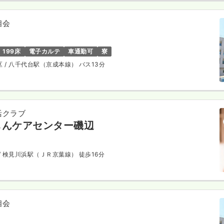
相会
199床
電子カルテ
車通勤可
寮
区
/ 八千代台駅（京成本線） バス13分
活クラブ
しんケアセンター磯辺
/ 検見川浜駅（ＪＲ京葉線） 徒歩16分
相会