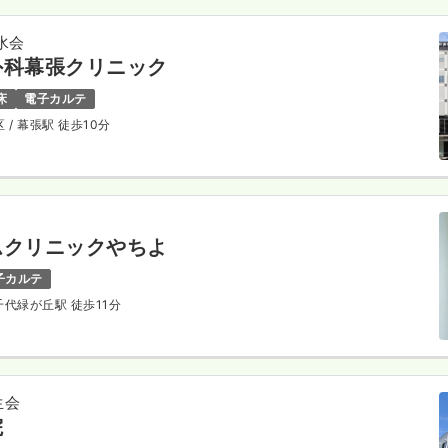
水会
外科幕張クリニック
床
電子カルテ
区
/ 幕張駅 徒歩10分
ムクリニックやちよ
子カルテ
八千代緑が丘駅 徒歩11分
生会
院