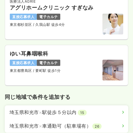
医療法人AGRIE
アグリホームクリニック すぎなみ
直接応募求人
電子カルテ
東京都杉並区
/ 久我山駅 徒歩4分
ゆい耳鼻咽喉科
直接応募求人
電子カルテ
東京都豊島区
/ 要町駅 徒歩1分
同じ地域で条件を追加する
埼玉県和光市
×
駅徒歩５分以内
15
埼玉県和光市
×
車通勤可（駐車場有）
26