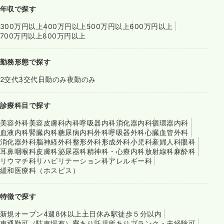
年収で探す
300万円以上
400万円以上
500万円以上
600万円以上
700万円以上
800万円以上
勤務形態で探す
2交代
3交代
日勤のみ
夜勤のみ
診療科目で探す
美容外科
美容皮膚科
内科
呼吸器内科
消化器内科
循環器内科
血液内科
腎臓内科
糖尿病内科
外科
呼吸器外科
心臓血管外科
消化器外科
脳神経外科
整形外科
形成外科
小児科
産婦人科
眼科
耳鼻咽喉科
皮膚科
泌尿器科
精神科・心療内科
放射線科
麻酔科
リウマチ科
リハビリテーション科
アレルギー科
緩和医療科（ホスピス）
特徴で探す
新規オープン
4週8休以上
土日休み
駅徒歩５分以内
車通勤可（駐車場有）
寮あり
託児所あり
ブランク・未経験可