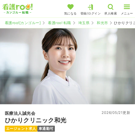
気になる
登録/ログイン
求人検索
メニュー
看護roo![カンゴルー]
看護roo! 転職
埼玉県
和光市
ひかりクリ
2026/05/21更新
医療法人誠光会
ひかりクリニック和光
エージェント求人
車通勤可