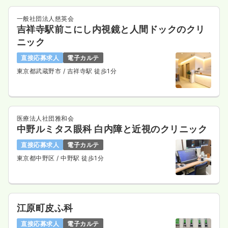
一般社団法人慈英会
吉祥寺駅前こにし内視鏡と人間ドックのクリ
ニック
直接応募求人
電子カルテ
東京都武蔵野市
/ 吉祥寺駅 徒歩1分
医療法人社団雅和会
中野ルミタス眼科 白内障と近視のクリニック
直接応募求人
電子カルテ
東京都中野区
/ 中野駅 徒歩1分
江原町皮ふ科
直接応募求人
電子カルテ