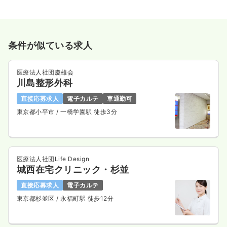
条件が似ている求人
医療法人社団慶雄会
川島整形外科
直接応募求人
電子カルテ
車通勤可
東京都小平市
/ 一橋学園駅 徒歩3分
医療法人社団Life Design
城西在宅クリニック・杉並
直接応募求人
電子カルテ
東京都杉並区
/ 永福町駅 徒歩12分