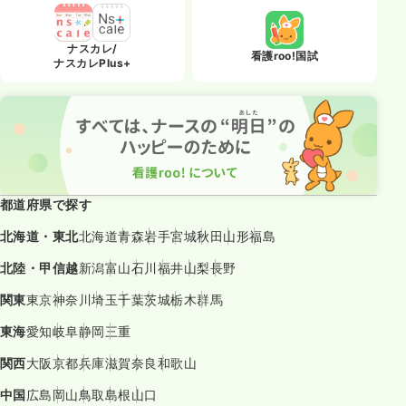
ナスカレ/
看護roo!国試
ナスカレPlus+
都道府県で探す
北海道・東北
北海道
青森
岩手
宮城
秋田
山形
福島
北陸・甲信越
新潟
富山
石川
福井
山梨
長野
関東
東京
神奈川
埼玉
千葉
茨城
栃木
群馬
東海
愛知
岐阜
静岡
三重
関西
大阪
京都
兵庫
滋賀
奈良
和歌山
中国
広島
岡山
鳥取
島根
山口