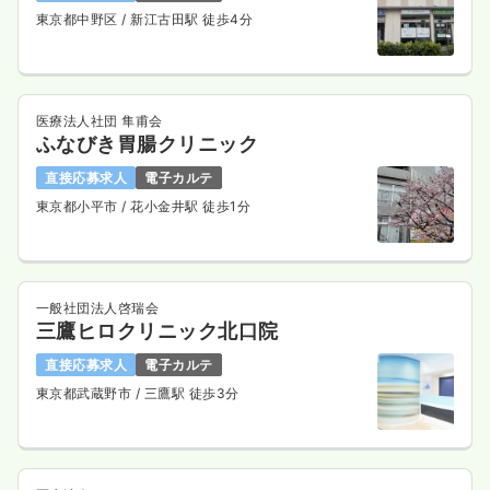
東京都中野区
/ 新江古田駅 徒歩4分
医療法人社団 隼甫会
ふなびき胃腸クリニック
直接応募求人
電子カルテ
東京都小平市
/ 花小金井駅 徒歩1分
一般社団法人啓瑞会
三鷹ヒロクリニック北口院
直接応募求人
電子カルテ
東京都武蔵野市
/ 三鷹駅 徒歩3分