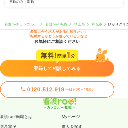
日勤のみ（常勤）
看護roo![カンゴルー]
看護roo! 転職
埼玉県
和光市
ひかりクリ
「希望に合う求人があるか知りたい」
「転職するかどうか迷っている」など
お気軽にご相談ください
登録して相談してみる
0120-512-919
平日9:00～18:00
看護roo!転職とは
Myページ
選考状況
求人を探す