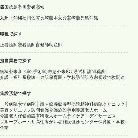
四国
徳島
香川
愛媛
高知
九州・沖縄
福岡
佐賀
長崎
熊本
大分
宮崎
鹿児島
沖縄
職種で探す
正看護師
准看護師
保健師
助産師
担当業務で探す
病棟
外来
オペ室(手術室)
救急外来
ICU系
透析
訪問看護
介護・福祉系
検診・健診
保育園・学校
訪問診療
内視鏡
治験関連
施設形態で探す
一般病院
大学病院
一般＋療養
療養型病院
精神科病院
クリニック
美容クリニック
訪問看護
介護施設
特別養護老人ホーム
介護老人保健施設
有料老人ホーム
デイケア・デイサービス
グループホーム
サ高住
障がい者施設
健診センター
保育園・学校
企業