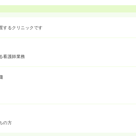
置するクリニックです
る看護師業務
目
ちの方