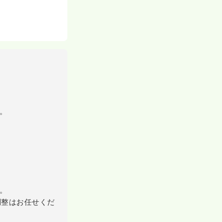
。
。
調整はお任せくだ