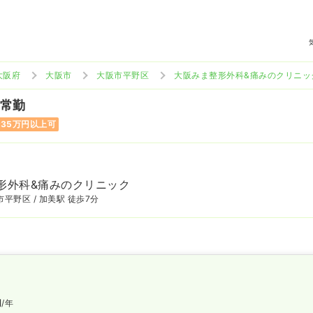
大阪府
大阪市
大阪市平野区
大阪みま整形外科&痛みのクリニッ
 常勤
35万円以上可
形外科&痛みのクリニック
平野区 / 加美駅 徒歩7分
円
/年