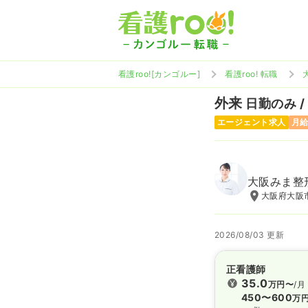
看護roo![カンゴルー]
看護roo! 転職
外来
日勤のみ /
エージェント求人
月給
大阪みま整
大阪府大阪市
2026/08/03 更新
正看護師
35.0
万円〜
/月
450〜600
万