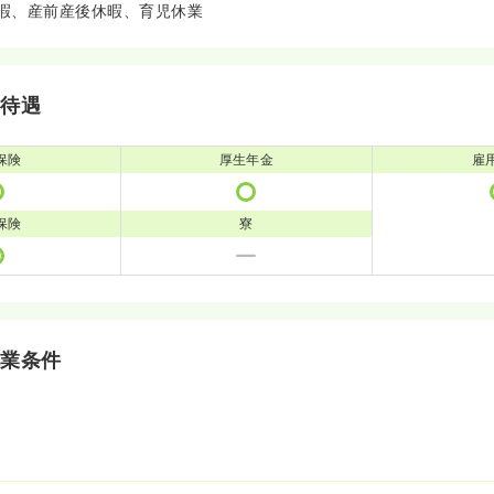
暇、産前産後休暇、育児休業
・待遇
保険
厚生年金
雇
保険
寮
就業条件